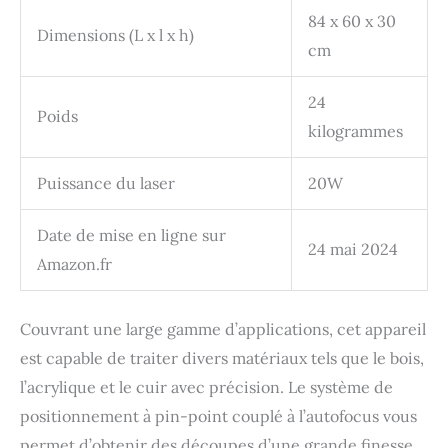
84 x 60 x 30
elle fusionne cette vision
Dimensions (L x l x h)
avec le contrôle des
cm
mouvements pour une
expérience « Place & Go
24
», garantissant une haute
Poids
précision tout en
kilogrammes
éliminant les
approximations et le
Puissance du laser
20W
gaspillage de matériaux.
【Sûr et Idéal pour
Créateurs & DIY
Date de mise en ligne sur
24 mai 2024
Intéressants】 : Design
Amazon.fr
entièrement fermé
Classe 1 et surveillance
en temps réel assurent
Couvrant une large gamme d’applications, cet appareil
une utilisation
domestique en toute
est capable de traiter divers matériaux tels que le bois,
sécurité. Ce graveur laser
l’acrylique et le cuir avec précision. Le système de
bois metal et verre est
positionnement à pin-point couplé à l’autofocus vous
Parfait pour les
autocollants, les
permet d’obtenir des découpes d’une grande finesse