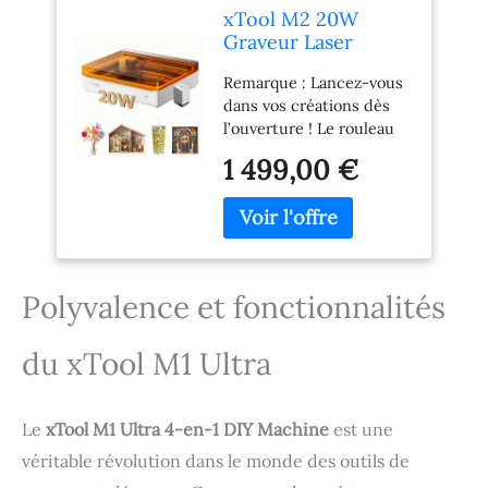
xTool M2 20W
Graveur Laser
Créatif Couleur Kit,
Remarque : Lancez-vous
Gravure Laser avec
dans vos créations dès
Jet d'encre CMJN,
l’ouverture ! Le rouleau
Double Caméra,
rotatif RA3 Lite n’est pas
Fermé Classe 1,
1 499,00 €
inclus dans cette
Idéal pour Stickers
version, vendu
DIY sur Bois,
séparément en
Acrylique, Papier,
accessoire optionnel.
Cuir, Feutre, Tissu
【Polyvalence Ultime】 :
xTool M2 Graveur laser
Polyvalence et fonctionnalités
créatif couleur kit est
doté d'une architecture
du xTool M1 Ultra
innovante à double
mode. Il est compatible
avec jet d'encre CMJN
pour de futures
Le
xTool M1 Ultra 4-en-1 DIY Machine
est une
créations couleur
véritable révolution dans le monde des outils de
éclatantes. Facile de