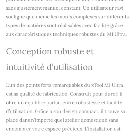
tatouages éphémères, la
sans ajustement manuel constant. Un utilisateur ravi
décoration intérieure, les
souligne que même les motifs complexes sur différents
cadeaux personnalisés et
le lancement d’une
types de matières sont réalisables avec facilité grâce
activité complémentaire.
aux caractéristiques techniques robustes du M1 Ultra.
【Logiciel Intuitif avec
Modèles
Personnalisables】 :
Conception robuste et
xTool Studio, facile à
utiliser, propose des
intuitivité d’utilisation
centaines de modèles
prêts à l’emploi et un
générateur d’images IA
L’un des points forts remarquables du xTool M1 Ultra
intégré. Transformez
rapidement vos idées en
est sa qualité de fabrication. Construit pour durer, il
cadeaux personnalisés et
offre un équilibre parfait entre robustesse et facilité
décorations d’intérieur
d’utilisation. Grâce à son design compact, il trouve sa
uniques. 【Modules
Extras pour Créatifs
place dans n’importe quel atelier domestique sans
Variés】 : Cette machine
encombrer votre espace précieux. L’installation est
de decoupe laser est