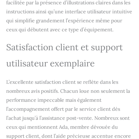
équipée d’un module
facilitée par la présence d’illustrations claires dans les
laser diode de 10 W. Vous
instructions ainsi qu’une interface utilisateur intuitive
pouvez également opter
qui simplifie grandement l’expérience même pour
pour un module
d’impression jet d’encre
ceux qui débutent avec ce type d’équipement.
CMJN ou un module laser
infrarouge de 3 W
Satisfaction client et support
(vendus séparément)
pour accéder à
utilisateur exemplaire
l’impression couleur ou
réaliser des gravures
complexes sur métal et
plastique. Que votre
L’excellente satisfaction client se reflète dans les
projet nécessite une
nombreux avis positifs. Chacun loue non seulement la
gravure de précision, une
performance impeccable mais également
découpe en série à
grande vitesse ou une
l’accompagnement offert par le service client dès
impression couleur, la
l’achat jusqu’à l’assistance post-vente. Nombreux sont
M2 est parfaitement
adaptée pour donner vie
ceux qui mentionnent Ada, membre dévouée du
à toutes vos idées
support client, dont l’aide précieuse accentue encore
créatives.