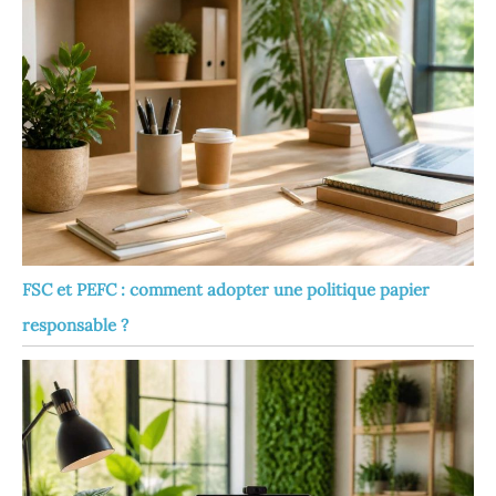
les matériaux et intègre
des mécanismes de
sécurité avancés pour
protéger l’utilisateur. En
résumé, la tête laser 10W
améliore les performances
et la polyvalence de la
machine, en faisant un outil
indispensable pour les
amateurs comme pour les
professionnels.
FSC et PEFC : comment adopter une politique papier
responsable ?