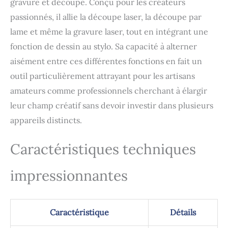
gravure et découpe. Conçu pour les créateurs
transformer les 300+
matériaux — carton,
passionnés, il allie la découpe laser, la découpe par
feutre, cuir, bois, etc. —
lame et même la gravure laser, tout en intégrant une
en véritables chefs-
fonction de dessin au stylo. Sa capacité à alterner
d'œuvre. Profitez d'une
impression en couleur
aisément entre ces différentes fonctions en fait un
(module requis), d'une
outil particulièrement attrayant pour les artisans
découpe de précision et
d'une gravure
amateurs comme professionnels cherchant à élargir
personnalisée, le tout au
leur champ créatif sans devoir investir dans plusieurs
sein d'un flux de travail
appareils distincts.
de l'impression à la
découpe parfaitement
fluide et intégré.
Caractéristiques techniques
【Création Intelligente
avec Double Caméra】 :
impressionnantes
M2 Machine de gravure
laser est équipé d’un
système à double caméra
vue large et vue
Caractéristique
Détails
rapprochée. Soutenue
par la technologie ACS,