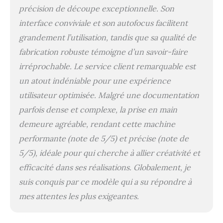
précision de découpe exceptionnelle. Son
【Création Intelligente
avec Double Caméra】 :
interface conviviale et son autofocus facilitent
M2 Machine de gravure
grandement l’utilisation, tandis que sa qualité de
laser est équipé d’un
système à double caméra
fabrication robuste témoigne d’un savoir-faire
vue large et vue
irréprochable. Le service client remarquable est
rapprochée. Soutenue
un atout indéniable pour une expérience
par la technologie ACS,
elle fusionne cette vision
utilisateur optimisée. Malgré une documentation
avec le contrôle des
parfois dense et complexe, la prise en main
mouvements pour une
demeure agréable, rendant cette machine
expérience « Place & Go
», garantissant une haute
performante (note de 5/5) et précise (note de
précision tout en
5/5), idéale pour qui cherche à allier créativité et
éliminant les
approximations et le
efficacité dans ses réalisations. Globalement, je
gaspillage de matériaux.
suis conquis par ce modèle qui a su répondre à
【Sûr et Idéal pour
mes attentes les plus exigeantes.
Créateurs & DIY
Intéressants】 : Design
entièrement fermé