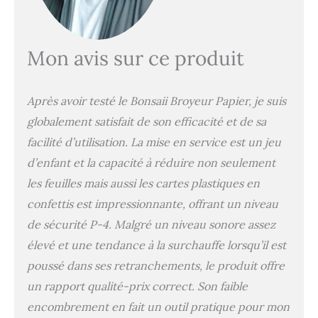
petites trombones Le
destructeur fonctionne
pendant 3 minutes. En
cas de surchauffe, la
Mon avis sur ce produit
lampe rouge s'allume.
Veuillez le laisser
refroidir pendant 20
Après avoir testé le Bonsaii Broyeur Papier, je suis
minutes Le bac à déchets
de 13 litres offre
globalement satisfait de son efficacité et de sa
suffisamment d'espace
facilité d’utilisation. La mise en service est un jeu
pour vos matériaux
d’enfant et la capacité à réduire non seulement
déchiquetés. Le
démarrage automatique
les feuilles mais aussi les cartes plastiques en
et la marche arrière
confettis est impressionnante, offrant un niveau
manuelle garantissent un
fonctionnement fluide
de sécurité P-4. Malgré un niveau sonore assez
de votre dechiqueteuse
élevé et une tendance à la surchauffe lorsqu’il est
papier electrique Le
poussé dans ses retranchements, le produit offre
design compact du
destructeur de papier
un rapport qualité-prix correct. Son faible
Bonsaii s'intègre
encombrement en fait un outil pratique pour mon
parfaitement dans votre