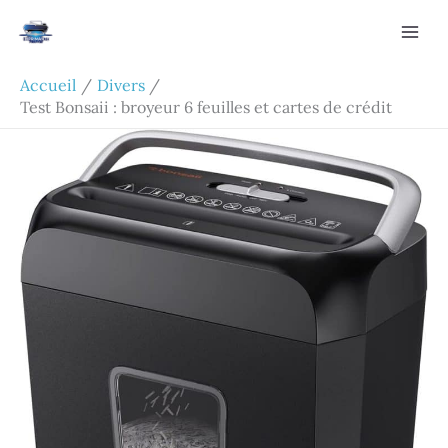
Aller
Rechercher
au
contenu
Accueil
Divers
Test Bonsaii : broyeur 6 feuilles et cartes de crédit