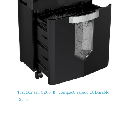
Test Bonsaii C266-B : compact, rapide et Durable
Divers