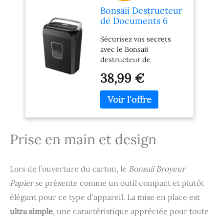
Bonsaii Destructeur
de Documents 6
Feuilles, Coupe
Sécurisez vos secrets
Croisée P-4 pour
avec le Bonsaii
Cartes
destructeur de
documents à 6 feuilles.
38,99 €
Cet appareil puissant
déchiquette vos
documents en petits
morceaux de 5x14 mm,
atteignant le niveau de
sécurité P-4. Plus besoin
Prise en main et design
de vous inquiéter pour
les informations
confidentielles Il peut
Lors de l’ouverture du carton, le
Bonsaii Broyeur
détruire jusqu'à 6 feuilles
Papier
se présente comme un outil compact et plutôt
de papier d'imprimante
de 70-80g à la fois, et
élégant pour ce type d’appareil. La mise en place est
peut également détruire
ultra simple
, une caractéristique appréciée pour toute
les cartes de crédit (en