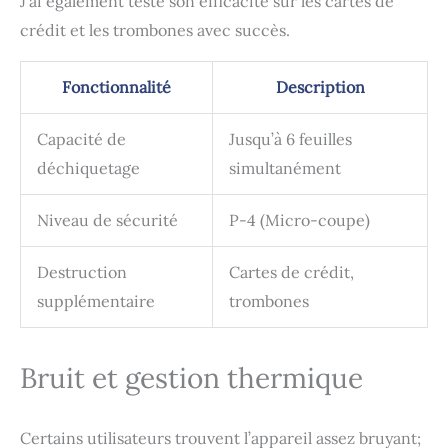
J’ai également testé son efficacité sur les cartes de
design compact du
destructeur de papier
crédit et les trombones avec succès.
Bonsaii s'intègre
parfaitement dans votre
Fonctionnalité
Description
bureau ou votre domicile
Videz régulièrement la
corbeille pour éviter les
Capacité de
Jusqu’à 6 feuilles
bourrages de papier et la
déchiquetage
simultanément
surchauffe, ce qui assure
un fonctionnement fiable
de la machine et
Niveau de sécurité
P-4 (Micro-coupe)
prolonge sa durée de vie
Destruction
Cartes de crédit,
supplémentaire
trombones
Bruit et gestion thermique
Certains utilisateurs trouvent l’appareil assez bruyant;