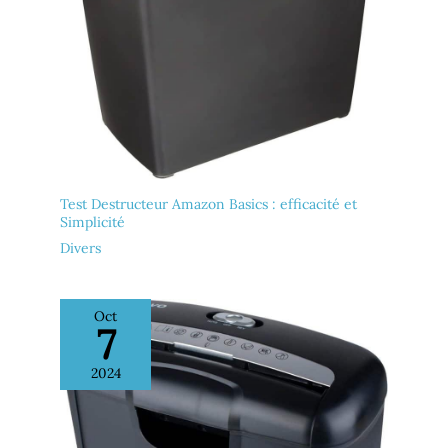
Test Destructeur Amazon Basics : efficacité et
Simplicité
Divers
Oct
7
2024