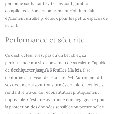
feuilles simples, mais pas
personne souhaitant éviter les configurations
les cartes de crédit en
compliquées. Son encombrement réduit en fait
métal), les agrafes et les
également un allié précieux pour les petits espaces de
petites trombones Le
destructeur fonctionne
travail.
pendant 3 minutes. En
cas de surchauffe, la
Performance et sécurité
lampe rouge s'allume.
Veuillez le laisser
refroidir pendant 20
Ce destructeur n’est pas qu’un bel objet; sa
minutes Le bac à déchets
de 13 litres offre
performance m’a vite convaincu de sa valeur. Capable
suffisamment d'espace
de
déchiqueter jusqu’à 6 feuilles à la fois
, il se
pour vos matériaux
conforme au niveau de sécurité P-4. Autrement dit,
déchiquetés. Le
démarrage automatique
vos documents sont transformés en micro-confettis,
et la marche arrière
rendant le travail de reconstitution pratiquement
manuelle garantissent un
fonctionnement fluide
impossible. C’est une assurance non négligeable pour
de votre dechiqueteuse
la protection des données sensibles ou personnelles.
papier electrique Le