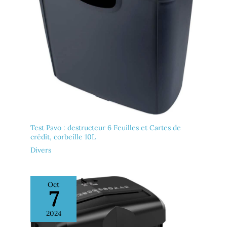
Test Pavo : destructeur 6 Feuilles et Cartes de
crédit, corbeille 10L
Divers
Oct
7
2024