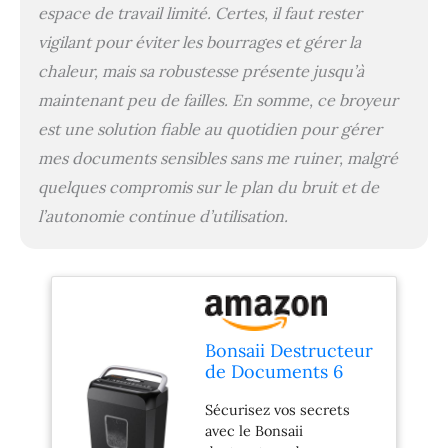
espace de travail limité. Certes, il faut rester
bureau ou votre domicile
Videz régulièrement la
vigilant pour éviter les bourrages et gérer la
corbeille pour éviter les
chaleur, mais sa robustesse présente jusqu’à
bourrages de papier et la
surchauffe, ce qui assure
maintenant peu de failles. En somme, ce broyeur
un fonctionnement fiable
est une solution fiable au quotidien pour gérer
de la machine et
mes documents sensibles sans me ruiner, malgré
prolonge sa durée de vie
quelques compromis sur le plan du bruit et de
l’autonomie continue d’utilisation.
Bonsaii Destructeur
de Documents 6
Feuilles, Coupe
Sécurisez vos secrets
Croisée P-4 pour
avec le Bonsaii
Cartes