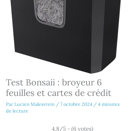
Test Bonsaii : broyeur 6
feuilles et cartes de crédit
Par
Lucien Malesvrein
/
7 octobre 2024
/
4 minutes
de lecture
4.8/5 - (6 votes)