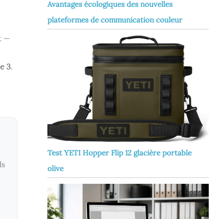
Avantages écologiques des nouvelles
plateformes de communication couleur
t —
e 3
.
Test YETI Hopper Flip 12 glacière portable
ls
olive