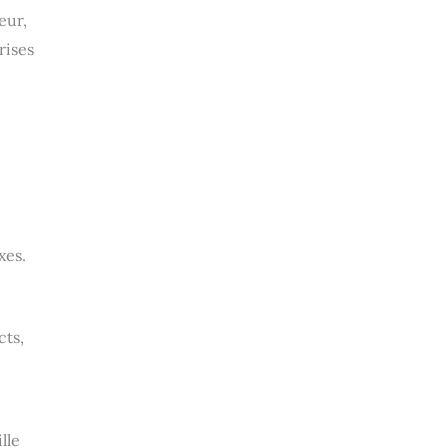
eur,
rises
xes.
cts,
lle