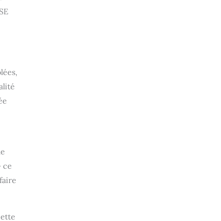
RSE
lées,
alité
ée
le
— ce
faire
cette