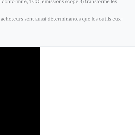
e conformité, TCO, émissions scope 3) transforme les
acheteurs sont aussi déterminantes que les outils eux-