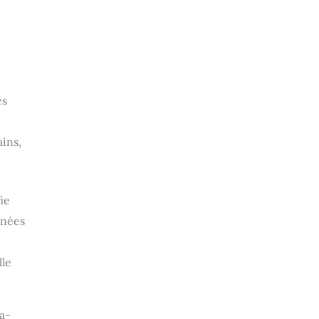
es
ins,
ie
nnées
lle
ra-