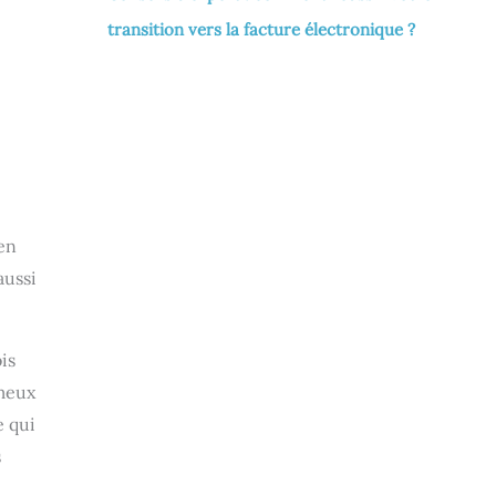
transition vers la facture électronique ?
en
aussi
is
ameux
e qui
s