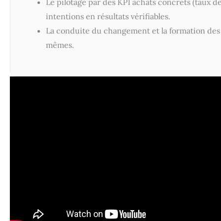
Le pilotage par des KPI achats concrets (taux d
intentions en résultats vérifiables.
La conduite du changement et la formation des 
mêmes.