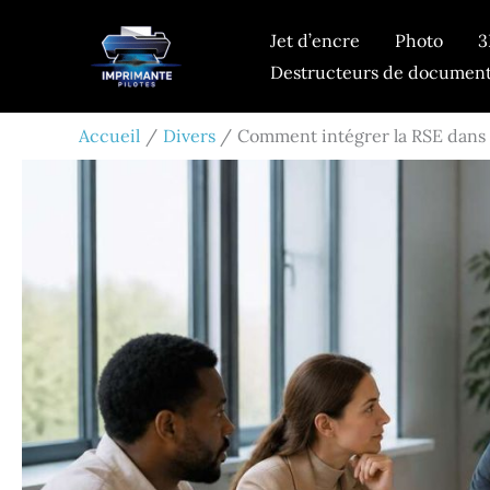
Aller
Jet d’encre
Photo
3
au
Destructeurs de documen
contenu
Accueil
Divers
Comment intégrer la RSE dans l