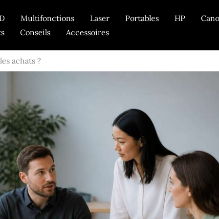
D
Multifonctions
Laser
Portables
HP
Can
ts
Conseils
Accessoires
es achats ?