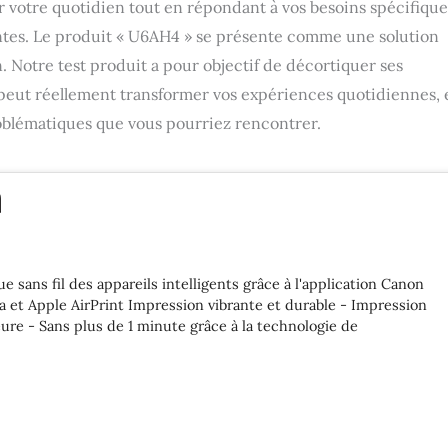
votre quotidien tout en répondant à vos besoins spécifiques
ttentes. Le produit « U6AH4 » se présente comme une solution
. Notre test produit a pour objectif de décortiquer ses
 peut réellement transformer vos expériences quotidiennes, 
roblématiques que vous pourriez rencontrer.
 sans fil des appareils intelligents grâce à l'application Canon
 et Apple AirPrint Impression vibrante et durable - Impression
eure - Sans plus de 1 minute grâce à la technologie de
rtalise et partage vos mémoires dans des photos d'identité
pression dans une large gamme de tailles acceptées.