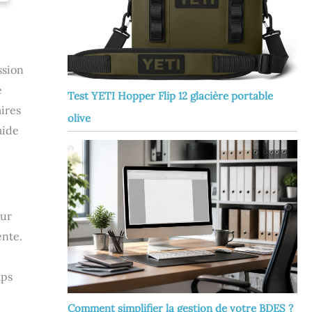
ssion
é
Test YETI Hopper Flip 12 glacière portable
aires
olive
aide
our
ente.
mps
Comment simplifier la gestion de votre BDES ?