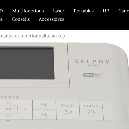
D
Multifonctions
Laser
Portables
HP
Can
ts
Conseils
Accessoires
mance et fonctionnalité au top