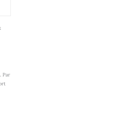
x
. Par
ort