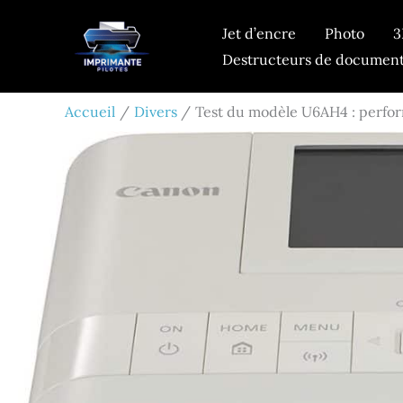
Aller
Jet d’encre
Photo
3
au
Destructeurs de documen
contenu
Accueil
Divers
Test du modèle U6AH4 : perfor