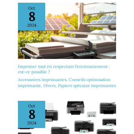
Oct
8
2024
Imprimer tout en respectant l’environnement :
est-ce possible ?
Accessoires imprimantes
,
Conseils optimisation
imprimante
,
Divers
,
Papiers spéciaux imprimantes
Oct
8
2024