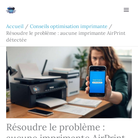
Aller
Rechercher
au
contenu
Accueil
Conseils optimisation imprimante
Résoudre le problème : aucune imprimante AirPrint
détectée
Résoudre le problème :