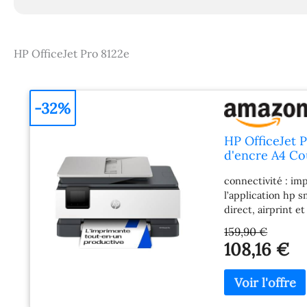
HP OfficeJet Pro 8122e
-32%
HP OfficeJet 
d'encre A4 Co
Mois de Forfai
connectivité : im
l’application hp s
direct, airprint e
noir et blanc, 10
159,90 €
dpi, sur papier o
108,16 €
enveloppes, papie
compte hp, une co
cartouches d’encr
pour fonctionner C