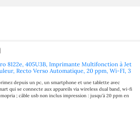
Pro 8122e, 405U3B, Imprimante Multifonction à Jet
uleur, Recto Verso Automatique, 20 ppm, Wi-FI, 3
t Instant Ink Gratuit, Grise
primez depuis un pc, un smartphone et une tablette avec
mart qui se connecte aux appareils via wireless dual band, wi-fi
t mopria ; câble usb non inclus impression : jusqu’à 20 ppm en
 ppm en couleur, jet d’encre avec une résolution jusqu’à 600 x 600
rdinaire a4, a5, a6 avec un grammage de 60 à 105 g/m²,
r photo il s’agit d’une imprimante hp+ – elle nécessite un
nnexion internet continue et l’utilisation exclusive de
e hp originales pendant toute la durée de vie de l’imprimante
onnectivité : Wifi, Ethernet, USB 2.0, AirPrint Eligible Instant