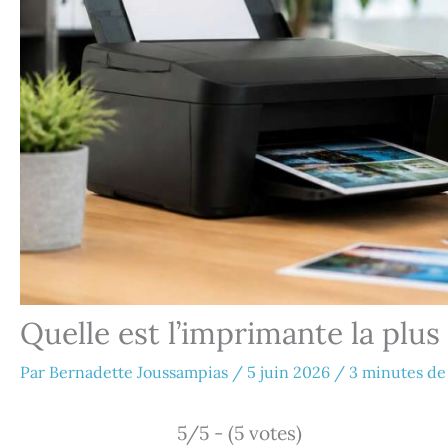
Quelle est l’imprimante la plu
Par
Bernadette Joussampias
/
5 juin 2026
/
3 minutes de
5/5 - (5 votes)