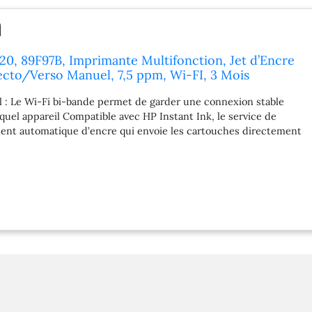
20, 89F97B, Imprimante Multifonction, Jet d’Encre
ecto/Verso Manuel, 7,5 ppm, Wi-FI, 3 Mois
nclus, Noire
l : Le Wi-Fi bi-bande permet de garder une connexion stable
quel appareil Compatible avec HP Instant Ink, le service de
ent automatique d’encre qui envoie les cartouches directement
e total avec l’application HP Smart : Imprimez, numérisez et
 depuis votre mobile, tablette ou ordinateur grâce à l’application
d’impression et bonnes performances : Vitesse allant jusqu’à 7,5
5 ppm en couleur, avec une résolution pouvant atteindre 1 200 x
 intuitif et design fonctionnel : Inclut un panneau de
ônes et un bac d’entrée de 60 feuilles Contenu de la boîte
-en-un HP DeskJet 2920; Cartouche de démarrage HP 308 noir;
rrage HP 308 trois couleurs; Brochure sur les réglementations;
ation; Guide de référence; Câble d’alimentation Dotée d'un
té dynamique, qui pourrait être périodiquement mis à jour par le
t conçue pour une utilisation avec des cartouches utilisant une
 ; les cartouches utilisant une puce non HP pourraient ne pas