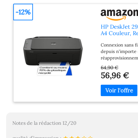
-12%
HP DeskJet 29
A4 Couleur, R
d'InstantInk I
Connexion sans fi
depuis n’importe 
réapprovisionnem
chez vous Contrôl
64,90 €
gérez l’imprimante
56,96 €
HP Smart Qualité 
ppm en noir et 5,
1 200 ppp Panneau
commande LCD à ic
:Imprimante tout
Cartouche de déma
Guide de configur
système de sécuri
Notes de la rédaction 12/20
firmware, elle es
puce HP originale