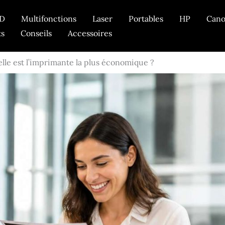
D
Multifonctions
Laser
Portables
HP
Can
ts
Conseils
Accessoires
lle est l’imprimante la plus économique ?