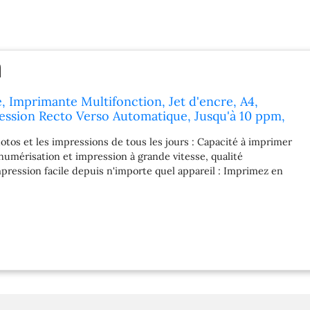
, Imprimante Multifonction, Jet d'encre, A4,
ession Recto Verso Automatique, Jusqu'à 10 ppm,
3 Mois de Forfait Instant Ink Gratuit, Blanche
hotos et les impressions de tous les jours : Capacité à imprimer
numérisation et impression à grande vitesse, qualité
pression facile depuis n'importe quel appareil : Imprimez en
grâce à un écran tactile, une connexion Wi-Fi double bande,
mpression HP Smart APP Netteté et couleurs éclatantes pour vos
tos : imprimez des documents et des photos sans bordure qui
ent ce que vous voyez à l'écran Personnalisez vos photos avec
-verso automatique : cartes d'anniversaire, faire-parts - c'est
z Eligible Instant Ink : Le forfait d’impression qui vous fait
encre. Vos cartouches HP livrées chez vous sans avoir à y penser,
 court d’encre. En plus, Instant Ink est modulable et sans
 d'un système de sécurité dynamique, qui pourrait être