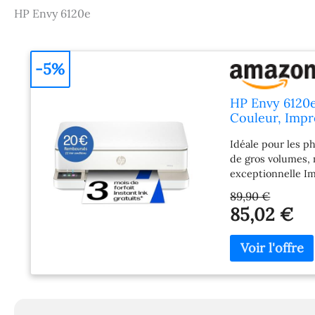
HP Envy 6120e
-5%
HP Envy 6120e
Couleur, Impr
Wi-FI, Smart, 
Idéale pour les p
de gros volumes, 
exceptionnelle Im
toute simplicité 
89,90 €
l'application d’i
85,02 €
documents et pho
reflètent fidèlem
l'impression recto
vous qui choisisse
économiser sur l’
avant de tomber à
engagement Dotée