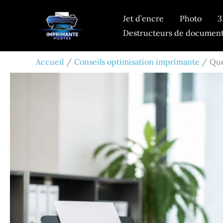
Aller
Jet d’encre
Photo
3
au
Destructeurs de documen
contenu
Accueil
Conseils optimisation imprimante
Que