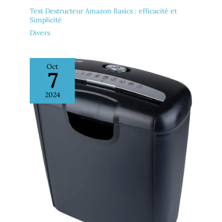
Test Destructeur Amazon Basics : efficacité et
Simplicité
Divers
Oct
7
2024