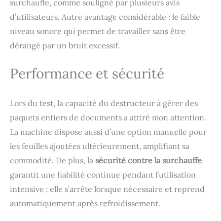
surchauffe, comme souligné par plusieurs avis
documents papier
d’utilisateurs. Autre avantage considérable : le faible
professionnel pour votre
maison ou votre bureau.
niveau sonore qui permet de travailler sans être
[Fonction Puissante] La
dérangé par un bruit excessif.
fonction de protection
contre la surchauffe du
Performance et sécurité
broyeur à papier protège
l'appareil contre les
dommages dus à la
surchauffe. Il dispose
Lors du test, la capacité du destructeur à gérer des
également d'un dispositif
paquets entiers de documents a attiré mon attention.
de sécurité qui provoque
La machine dispose aussi d’une option manuelle pour
l'arrêt du destructeur
papier de lui-même
les feuilles ajoutées ultérieurement, amplifiant sa
lorsque le bac coulissant
commodité. De plus, la
sécurité contre la surchauffe
est retiré. En cas de
bourrage papier, le
garantit une fiabilité continue pendant l’utilisation
destructeur de papier
intensive ; elle s’arrête lorsque nécessaire et reprend
s'arrêtera tout seul et
automatiquement après refroidissement.
vous pourrez facilement
extraire le papier coincé