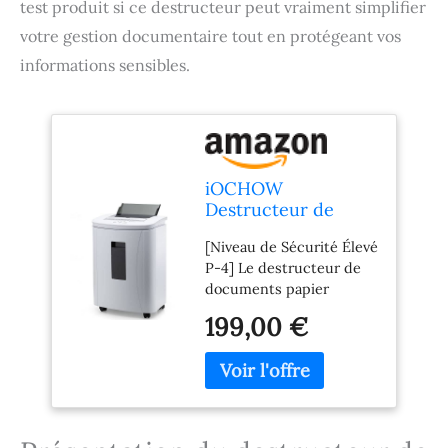
test produit si ce destructeur peut vraiment simplifier
votre gestion documentaire tout en protégeant vos
informations sensibles.
iOCHOW
Destructeur de
Papier Automatique:
[Niveau de Sécurité Élevé
150 Feuilles en
P-4] Le destructeur de
Micro Coupe P-4
documents papier
Broyeur Papier 30
iOCHOW possède une
Minutes
199,00 €
lame tranchante et une
Commercial
technologie de
Silencieux de
déchiquetage de pointe.
Grande Capacité
Il augmente la
avec Corbeille
productivité et coupe à
Coulissante de 25 L
grande vitesse. La taille