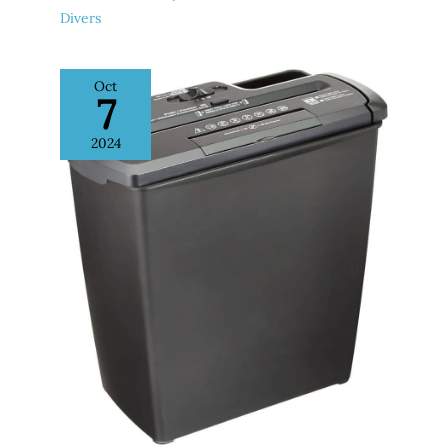
année de garantie supplémentaire (2+1) SERVICE
Divers
CLIENT EN FRANCE – Appelez l’équipe française du
service client Fellowes qui répondra à toutes vos
questions sur les produits au +33 (0)1 78 64 91 00
Oct
7
2024