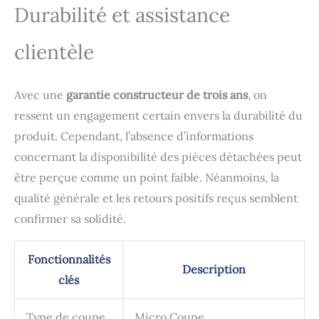
en utilisant le bouton
Durabilité et assistance
marche arrière.
[Conception Compacte]
clientèle
La fenêtre transparente
sur la poubelle
coulissante du broyeur
Avec une
garantie constructeur de trois ans
, on
vous permet de voir
facilement quand elle est
ressent un engagement certain envers la durabilité du
pleine.Ce dechiqueteuse
produit. Cependant, l’absence d’informations
papier electrique est
facile à déplacer grâce à
concernant la disponibilité des pièces détachées peut
ses quatre roulettes. De
être perçue comme un point faible. Néanmoins, la
plus, le bac extractible
qualité générale et les retours positifs reçus semblent
fait 25 L, ce qui accélère
et réduit les problèmes
confirmer sa solidité.
de vidange. En raison de
sa compacte taille, vous
Fonctionnalités
pouvez l'utiliser
Description
n'importe où à la maison
clés
ou même sur votre
bureau.
Type de coupe
Micro Coupe