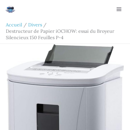
Aller
Rechercher
au
contenu
Accueil
Divers
Destructeur de Papier iOCHOW: essai du Broyeur
Silencieux 150 Feuilles P-4