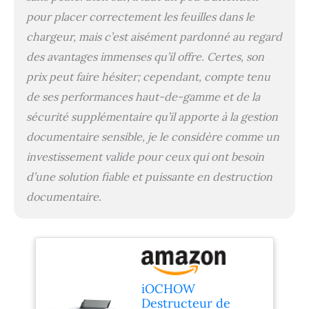
destructeur de
pour placer correctement les feuilles dans le
documents papier
chargeur, mais c’est aisément pardonné au regard
professionnel pour votre
maison ou votre bureau.
des avantages immenses qu’il offre. Certes, son
[Fonction Puissante] La
prix peut faire hésiter; cependant, compte tenu
fonction de protection
contre la surchauffe du
de ses performances haut-de-gamme et de la
broyeur à papier protège
sécurité supplémentaire qu’il apporte à la gestion
l'appareil contre les
documentaire sensible, je le considère comme un
dommages dus à la
surchauffe. Il dispose
investissement valide pour ceux qui ont besoin
également d'un dispositif
d’une solution fiable et puissante en destruction
de sécurité qui provoque
l'arrêt du destructeur
documentaire.
papier de lui-même
lorsque le bac coulissant
est retiré. En cas de
bourrage papier, le
destructeur de papier
s'arrêtera tout seul et
iOCHOW
vous pourrez facilement
Destructeur de