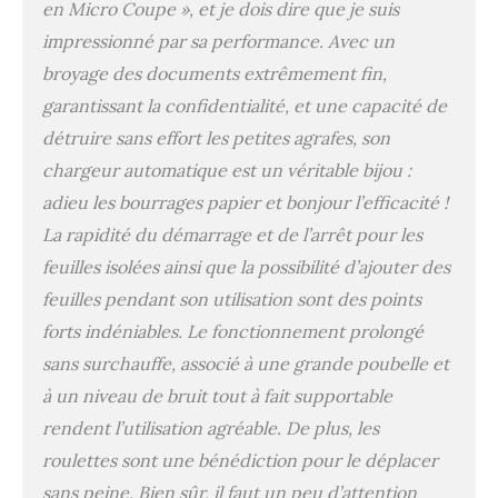
en Micro Coupe », et je dois dire que je suis
utilisez le mode
impressionné par sa performance. Avec un
d'alimentation manuelle.
De plus, il est possible de
broyage des documents extrêmement fin,
déchiqueter des
garantissant la confidentialité, et une capacité de
documents, des cartes
de crédit et des agrafes,
détruire sans effort les petites agrafes, son
ce qui réduit
chargeur automatique est un véritable bijou :
considérablement les
adieu les bourrages papier et bonjour l’efficacité !
heures de travail et
augmente la
La rapidité du démarrage et de l’arrêt pour les
productivité. [Longue
feuilles isolées ainsi que la possibilité d’ajouter des
Durée de
feuilles pendant son utilisation sont des points
Fonctionnement] Le
broyeur papier
forts indéniables. Le fonctionnement prolongé
professionnel peut
sans surchauffe, associé à une grande poubelle et
déchiqueter jusqu'à 5
minutes en cas
à un niveau de bruit tout à fait supportable
d'alimentation manuelle
rendent l’utilisation agréable. De plus, les
et jusqu'à 30 minutes en
roulettes sont une bénédiction pour le déplacer
cas d'alimentation
automatique. C'est un
sans peine. Bien sûr, il faut un peu d’attention