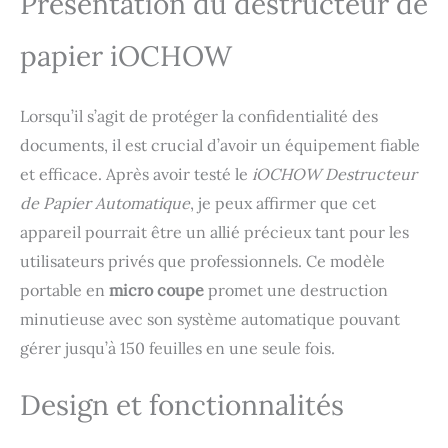
Présentation du destructeur de
de déchiquetage de 3 x
10 mm du broyeur à
papier iOCHOW
micro-coupe protège les
données privées. Cela
élève le niveau de
sécurité à P-4 et rend le
Lorsqu’il s’agit de protéger la confidentialité des
contenu plus difficile à
documents, il est crucial d’avoir un équipement fiable
lire. [Mode
et efficace. Après avoir testé le
iOCHOW Destructeur
d'Alimentation
Automatique/Manuel] En
de Papier Automatique
, je peux affirmer que cet
appuyant simplement
appareil pourrait être un allié précieux tant pour les
sur l'interrupteur et en
utilisateurs privés que professionnels. Ce modèle
insérant le papier dans le
chargeur automatique, la
portable en
micro coupe
promet une destruction
déchiqueteuse papier
minutieuse avec son système automatique pouvant
peut automatiquement
détruire jusqu'à 150
gérer jusqu’à 150 feuilles en une seule fois.
feuilles de papier A4.
Vous pouvez déchiqueter
Design et fonctionnalités
jusqu'à 10 feuilles de
papier A4 à la fois si vous