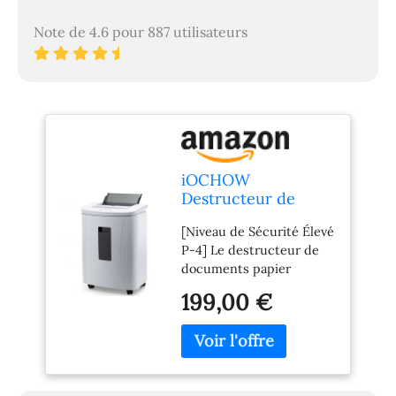
Note de 4.6 pour 887 utilisateurs
iOCHOW
Destructeur de
Papier Automatique:
[Niveau de Sécurité Élevé
150 Feuilles en
P-4] Le destructeur de
Micro Coupe P-4
documents papier
Broyeur Papier 30
iOCHOW possède une
Minutes
199,00 €
lame tranchante et une
Commercial
technologie de
Silencieux de
déchiquetage de pointe.
Grande Capacité
Il augmente la
avec Corbeille
productivité et coupe à
Coulissante de 25 L