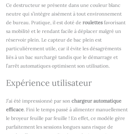
utilisez le mode
Ce destructeur se présente dans une couleur blanc
d'alimentation manuelle.
De plus, il est possible de
neutre qui s’intègre aisément à tout environnement
déchiqueter des
de bureau. Pratique, il est doté de
roulettes
favorisant
documents, des cartes
sa mobilité et le rendant facile à déplacer malgré un
de crédit et des agrafes,
ce qui réduit
réservoir plein. Le capteur de bac plein est
considérablement les
particulièrement utile, car il évite les désagréments
heures de travail et
liés à un bac surchargé tandis que le démarrage et
augmente la
productivité. [Longue
l’arrêt automatiques optimisent son utilisation.
Durée de
Fonctionnement] Le
Expérience utilisateur
broyeur papier
professionnel peut
déchiqueter jusqu'à 5
J’ai été impressionné par son
chargeur automatique
minutes en cas
d'alimentation manuelle
efficace
. Fini le temps passé à alimenter manuellement
et jusqu'à 30 minutes en
le broyeur feuille par feuille ! En effet, ce modèle gère
cas d'alimentation
automatique. C'est un
parfaitement les sessions longues sans risque de
destructeur de