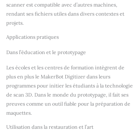
séparément, offre jusqu’à 4
scanner est compatible avec d’autres machines,
heures de numérisation
rendant ses fichiers utiles dans divers contextes et
extérieure sans fil. [Logiciel
professionnel] Équipé du
projets.
logiciel de post-traitement
professionnel Revo Scan 6,
Applications pratiques
il prend en charge
l'importation fluide des
données vers Revo
Dans l’éducation et le prototypage
Measure (mesure 3D
professionnelle) et Revo
Design (rétro-ingénierie),
Les écoles et les centres de formation intègrent de
offrant une solution
complète clé en main pour
plus en plus le MakerBot Digitizer dans leurs
la numérisation, la mesure
programmes pour initier les étudiants à la technologie
et la modélisation.
Remarque : Revo Design et
de scan 3D. Dans le monde du prototypage, il fait ses
Revo Measure sont des
preuves comme un outil fiable pour la préparation de
logiciels payants vendus
séparément et ne prennent
maquettes.
en charge que Windows.
Utilisation dans la restauration et l’art