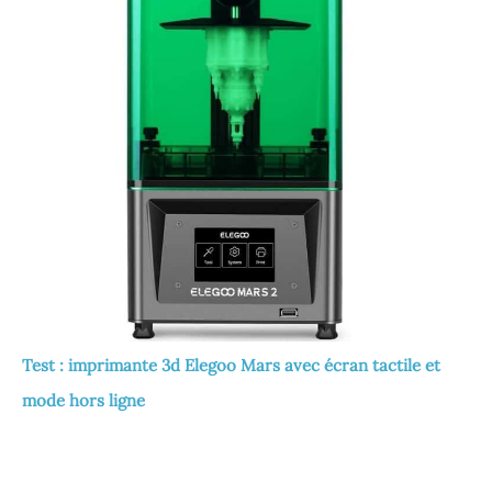
Test : imprimante 3d Elegoo Mars avec écran tactile et
mode hors ligne