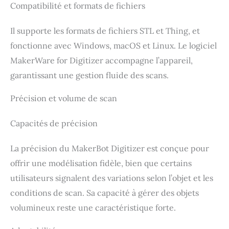
hybride (double projecteur),
Compatibilité et formats de fichiers
et le scan rapide VCSEL
(motif haute densité,
Il supporte les formats de fichiers STL et Thing, et
capture rapide sans
marqueurs). La bande
fonctionne avec Windows, macOS et Linux. Le logiciel
lumière bleue prend en
charge : le scan par 30
MakerWare for Digitizer accompagne l’appareil,
lignes laser croisées
garantissant une gestion fluide des scans.
(métaux haute réflectivité
et objets sombres) et le
scan par ligne unique
Précision et volume de scan
(capture dans les trous et
rainures). 5 modes pour
une couverture complète
Capacités de précision
en intérieur comme en
extérieur. [Numérisez les
La précision du MakerBot Digitizer est conçue pour
objets grands et petits,
sombres et haute
offrir une modélisation fidèle, bien que certains
réflectivité] Volume de
utilisateurs signalent des variations selon l’objet et les
numérisation minimum : 10
× 10 × 10 mm ; maximum : 2
conditions de scan. Sa capacité à gérer des objets
× 2 × 2 m – des petites
pièces de précision aux
volumineux reste une caractéristique forte.
grands composants
industriels. Le mode 30