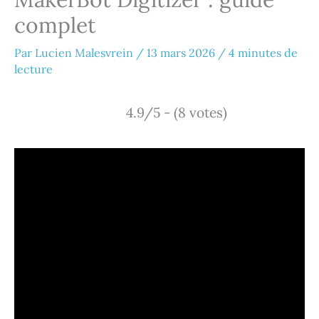
complet
Par
Lucien Malesvrein
/
13 mars 2026
/
4 minutes de
lecture
4.9/5 - (8 votes)