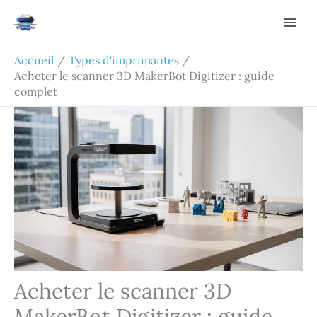
Aller
Rechercher
au
contenu
Accueil
Types d'imprimantes
Acheter le scanner 3D MakerBot Digitizer : guide
complet
Acheter le scanner 3D
MakerBot Digitizer : guide