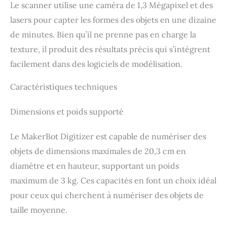
avec l'ajout d'un filtre
L'opération à un bouton
Le scanner utilise une caméra de 1,3 Mégapixel et des
lumière pour une numérisation polyvalente dans une
extérieur, la numérisation
rend la numérisation 3D
variété de couleurs, de matériaux et de conditions
lasers pour capter les formes des objets en une dizaine
reste stable dans des
professionnelle accessible
d'éclairage. [Accessoires et compatibilité] - La poignée
conditions de luminosité
aux débutants et aux
de minutes. Bien qu’il ne prenne pas en charge la
Smart Grip en option du kit scanner 3D (vendue
allant jusqu'à 100 000 lux.
experts.
séparément) connecte Moose Lite à votre smartphone
Le mode VCSEL fonctionne
texture, il produit des résultats précis qui s’intègrent
(Android/iOS) pour la numérisation en mouvement. Le
en toute fiabilité jusqu'à
facilement dans des logiciels de modélisation.
logiciel officiel JMStudio prend en charge l'exportation
une lumière ambiante de
de fichiers aux formats OBJ/STL/PLY/ASC. Systèmes
100 000 lux. Conçu pour
compatibles: Windows 10/11 64 bits, macOS 12/13
s'adapter à toutes les
Caractéristiques techniques
conditions d'éclairage, il
offre des performances
Dimensions et poids supporté
constantes par tous les
temps pour les chantiers de
construction, les fouilles
Le MakerBot Digitizer est capable de numériser des
archéologiques et les
travaux industriels sur le
objets de dimensions maximales de 20,3 cm en
terrain. Remarque : le filtre
diamètre et en hauteur, supportant un poids
extérieur est vendu
séparément. [5 modes de
maximum de 3 kg. Ces capacités en font un choix idéal
numérisation] La bande
proche infrarouge (NIR)
pour ceux qui cherchent à numériser des objets de
prend en charge : le scan
taille moyenne.
plein champ HD (sans
marqueurs), le scan HD