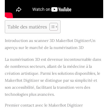
Table des matières
Introduction au scanner 3D MakerBot DigitizerUn
aperçu sur le marché de la numérisation 3D
La numérisation 3D est devenue incontournable dans
de nombreux secteurs, allant de la médecine à la
création artistique. Parmi les solutions disponibles, le
MakerBot Digitizer se distingue par sa simplicité et
son accessibilité, facilitant la transition vers des
technologies plus avancées.
Premier contact avec le MakerBot Digitizer