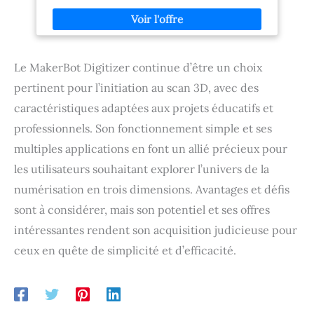
scannez et éditez avec une
rapidement de grandes
clarté cristalline sur l'écran
surfaces ou des objets
tactile AMOLED 2K de 6
volumineux. Spray de
pouces. Retournez l'écran à
numérisation 3D AB-6:
180 degrés pour une
Attention : Tous les sprays
Le MakerBot Digitizer continue d’être un choix
visualisation facile sous
de scan contiennent des
n'importe quel angle ou
solvants. Effectuez un test
pertinent pour l’initiation au scan 3D, avec des
pour des scans en mode
de compatibilité des
caractéristiques adaptées aux projets éducatifs et
selfie. Capture Flexible :
matériaux avant utilisation
créez rapidement des
pour garantir qu'il n'y ait
professionnels. Son fonctionnement simple et ses
modèles 3D détaillés à une
aucun dommage à l'objet.
vitesse allant jusqu'à 15
multiples applications en font un allié précieux pour
images par seconde en
les utilisateurs souhaitant explorer l’univers de la
mode continu. Passez en
mode Capture Unique pour
numérisation en trois dimensions. Avantages et défis
capturer facilement des
sont à considérer, mais son potentiel et ses offres
objets riches en détails ou
san caractéristiques avec
intéressantes rendent son acquisition judicieuse pour
une haute exactitude et
une superposition minimale
ceux en quête de simplicité et d’efficacité.
des nuages de points.
Matériel Puissant : capturez
des scans et éditez-les de
manière transparente avec
le puissant processeur 8