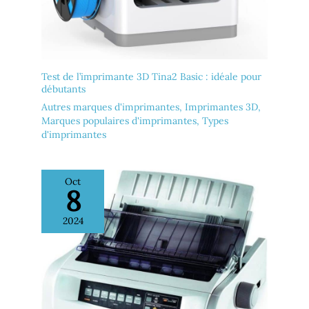
votre travail.Note : Revo
Design sont des logiciels
payants vendus
séparément et sont
uniquement compatibles
avec Windows.
Test de l’imprimante 3D Tina2 Basic : idéale pour
débutants
Autres marques d'imprimantes
,
Imprimantes 3D
,
Marques populaires d'imprimantes
,
Types
d'imprimantes
Oct
8
2024