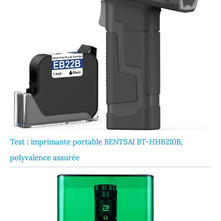
Test : imprimante portable BENTSAI BT-HH6210B,
polyvalence assurée