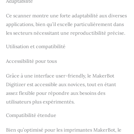
Adaptabilité
lignes laser bleues croisées
avec suivi par marqueurs
gère parfaitement les
Ce scanner montre une forte adaptabilité aux diverses
surfaces métalliques
hautement réfléchissantes
applications, bien qu’il excelle particulièrement dans
et les objets
les secteurs nécessitant une reproductibilité précise.
sombres/noirs, fournissant
des données précises et de
haute qualité sans spray de
Utilisation et compatibilité
numérisation.
[Numérisation sans fil et
Accessibilité pour tous
interaction inter-écrans] Le
Wi-Fi 6.0 intégré
permettent des connexions
Grâce à une interface user-friendly, le MakerBot
haut débit avec PC et
smartphones. Diffusez en
Digitizer est accessible aux novices, tout en étant
direct l’image du scan
assez flexible pour répondre aux besoins des
depuis votre PC vers votre
téléphone ou tablette pour
utilisateurs plus expérimentés.
un aperçu inter-écrans en
temps réel, un contrôle
Compatibilité étendue
mobile et une détection
immédiate des angles
morts. La batterie externe
Bien qu’optimisé pour les imprimantes MakerBot, le
de 5500 mAh, vendue