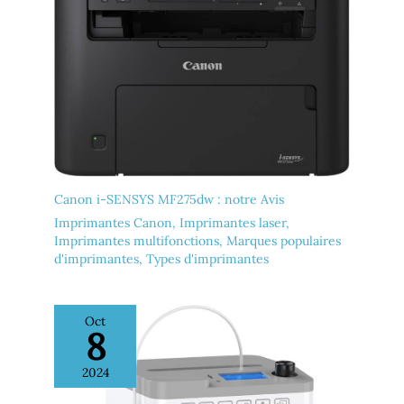
qualité d'impression.
[Papier collant 2x3"] 5
feuilles de couleur photo
sont inclues dans le paquet.
Le design adhésif vous
permet de coller n'importe
où, parfait pour décorer
réfrigérateurs, ordinateurs,
casiers et scrapbooks.
Sauvegardez tous vos
moments incroyables avec
vos proches grâce à notre
Canon i-SENSYS MF275dw : notre Avis
imprimante photo
Imprimantes Canon
,
Imprimantes laser
,
smartphone. Une
excellente qualité
Imprimantes multifonctions
,
Marques populaires
d'impression, en
d'imprimantes
,
Types d'imprimantes
quadrichromie, garantit que
vos photos ne disparaîtront
pas et resteront intactes
Oct
avec le temps. [Bricolez vos
8
photos avec l'APP Liene]
Vous pouvez explorer de
nombreuses fonctions sur
2024
l'application Liene, telles
que l'amélioration, les