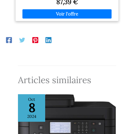
87,39 €
l'application HP Sprocket et accédez à des cadres, filtres
encore !
design de couvercle
et autocollants exclusifs pour vos photos 2 x 3 pouces.
coulissant pour
TAG AND PRINT - trouvez et imprimez facilement des
l'imprimante portable pour
photos de réseaux sociaux depuis votre smartphone.
pouvoir facilement l’utiliser
Hashtaguez une photo sur les réseaux sociaux et
même avec une seule main.
utilisez l'application HP Sprocket pour imprimer
[Technologie Zink
immédiatement. RÉALITÉ AUGMENTÉE AMUSANTE -
incroyable] Le coût élevé
utilisez l'application HP Sprocket pour déverrouiller du
des cartouches d'encre et
contenu en réalité augmentée et afficher les files
du papier vous inquiète? La
d'attente d'impression partagées, les vidéos masquées,
technologie Zink élimine
etc. PAPIER PHOTO HP ZINK - chargez les 10 feuilles de
ceci. Vous avez seulement
papier collant HP ZINK 2x3 "dans votre imprimante
besoin de papier Zink pour
portable et créez des photos et des autocollants
continuer à imprimer avec
résistants aux taches.
l’imprimante photo. Les
Articles similaires
cristaux de colorant
intégrés sont ajoutés au
papier à dos collant 2x3",
créant ainsi des
Oct
impressions de haute
8
qualité, durables,
abordables et finement
2024
détaillées. Les photos
imprimées restent intactes,
comme des souvenirs
vivants, grâce à la haute