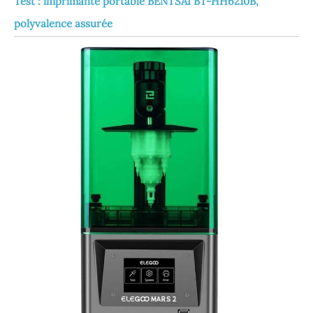
Test : imprimante portable BENTSAI BT-HH6210B,
polyvalence assurée