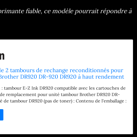
rimante fiable, ce modèle pourrait répondre à
de 2 tambours de rechange reconditionnés pour
Brother DR920 DR-920 DR920 à haut rendement
mante HL-L6210DW HL-L5210DW HL-L6210DWT
 : tambour E-Z Ink DR920 compatible avec les cartouches de
 HL-L5210DWT Noir
de remplacement pour unité tambour Brother DR920 DR-
 de tambour DR920 (pas de toner) : Contenu de l'emballage :
lisateur (français non garanti), 2 tambours DR920 pour
her DR920 Tambour : compatible avec Brother HL Series :
L-L5210DN/HL-L5210DW/HL-L5210DWT/HL-L5215DW/HL-
L6217DW/HL-L6310DW/HL-L6415DW/HL-L6415DWT/HL-
ur série DCP : DCP-L5510DN ; pour série MFC : MFC-