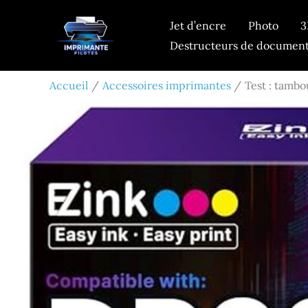
Aller
Jet d’encre
Photo
3
au
Destructeurs de documen
contenu
Accueil
Accessoires imprimantes
Test : tamb