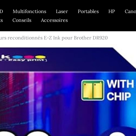
D
Multifonctions
Laser
Portables
HP
Can
ts
Conseils
Accessoires
ours reconditionnés E-Z Ink pour Brother DR920