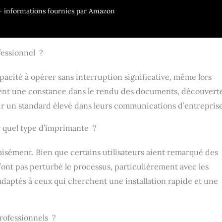
L5710DW/MFC-L5715DW/MFC-L5717DW/MFC-
r – informations fournies par Amazon
L6810DW/MFC-L6915DW/MFC-EX915DW Haut rendement :
ar tambour DR 920 à 5 % de couverture Poudre de toner
tambour DR920 DR-920 DR920 pour des images et des textes
é
fessionnel ?
cité à opérer sans interruption significative, même lors
ortent une constance dans le rendu des documents, découvert
ir un standard élevé dans leurs communications d’entreprise
ur quel type d’imprimante ?
it aisément. Bien que certains utilisateurs aient remarqué des
n’ont pas perturbé le processus, particulièrement avec les
daptés à ceux qui cherchent une installation rapide et une
professionnels ?