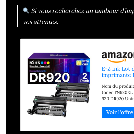
Si vous recherchez un tambour d’imp
vos attentes.
E-Z Ink Lot 
imprimante 
pour impri
Nom du produit
HL-L5210DN
toner TN920XL 
920 DR920 Unité
1 guide de l'uti
imprimante Brot
HL-L6210DW/H
L6210DWT/HL-
EX415DWW. ; po