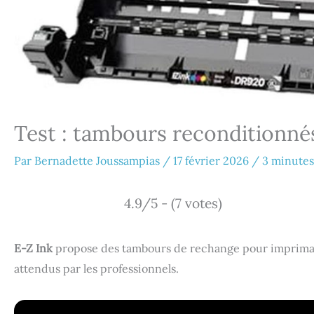
Test : tambours reconditionné
Par
Bernadette Joussampias
/
17 février 2026
/
3 minutes
4.9/5 - (7 votes)
E-Z Ink
propose des tambours de rechange pour impriman
attendus par les professionnels.