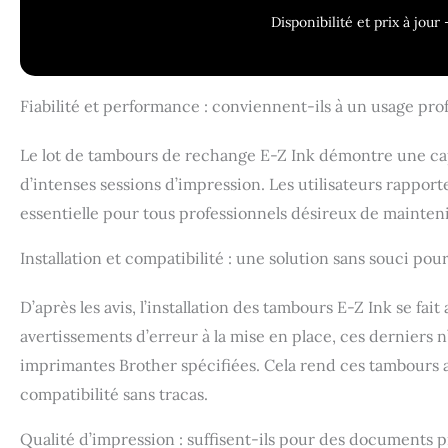
L5710DN/MFC-
Disponibilité et prix à jou
L5915DW/MFC-
45 000 pages p
raffinée avec 
de haute qualit
Fiabilité et performance : conviennent-ils à un usage pro
Le lot de tambours de rechange E-Z Ink démontre une capa
d’intenses sessions d’impression. Les utilisateurs rapp
essentielle pour tous professionnels désireux de mainten
Installation et compatibilité : une solution sans souci po
D’après les avis, l’installation des tambours E-Z Ink se fa
avertissements d’erreur à la mise en place, ces derniers 
imprimantes Brother spécifiées. Cela rend ces tambours a
compatibilité sans tracas.
Qualité d’impression : suffisent-ils pour des documents 