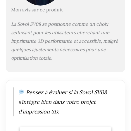
ou les dommages.
d'impression et la
Dites adieu aux
Mon avis sur ce produit
plate-forme de
tracas du nivellement
construction de
manuel. Le SV08
l'imprimante,
La Sovol SV08 se positionne comme un choix
dispose d'un capteur
garantissant un
de pression qui
séduisant pour les utilisateurs cherchant une
positionnement précis
ajuste
et un mouvement
imprimante 3D performante et accessible, malgré
automatiquement la
constant et fluide tout
quelques ajustements nécessaires pour une
distance entre la
au long du processus
buse et la plaque de
optimisation totale.
d'impression.
construction,
garantissant ainsi une
qualité d'impression
optimale de la
première couche
Pensez à évaluer si la Sovol SV08
immédiatement
après un test
s’intègre bien dans votre projet
d'impression rapide.
d’impression 3D.
Grand volume
d'impression : Bien
qu'elle soit fabriquée
en aluminium, la