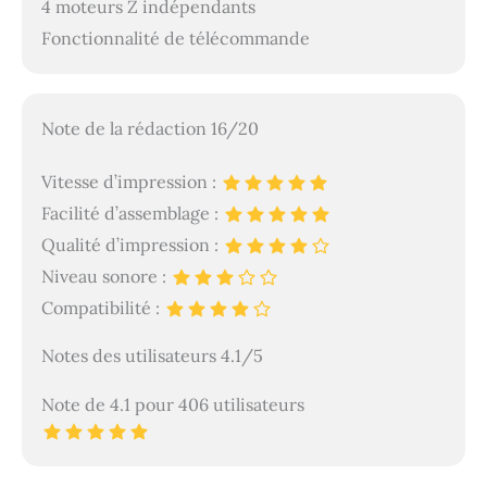
4 moteurs Z indépendants
détails avec Klipper : le
SV08 utilise le
Fonctionnalité de télécommande
micrologiciel Klipper
pour élever la vitesse et
la précision
d'impression aux
Note de la rédaction 16/20
normes de nouvelle
génération. Ce
Vitesse d’impression :
micrologiciel améliore
Facilité d’assemblage :
non seulement
considérablement la
Qualité d’impression :
vitesse de traitement,
Niveau sonore :
mais permet également
Compatibilité :
aux utilisateurs de
minimiser les vibrations
Notes des utilisateurs 4.1/5
grâce au « Input
Shaping », de garantir
des impressions
Note de 4.1 pour 406 utilisateurs
impeccables d'un coin
à l'autre grâce à «
Pressure Advance », de