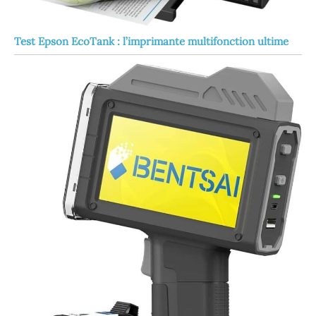
précis et un
mouvement constant
et fluide tout au long
Test Epson EcoTank : l’imprimante multifonction ultime
du processus
d'impression.