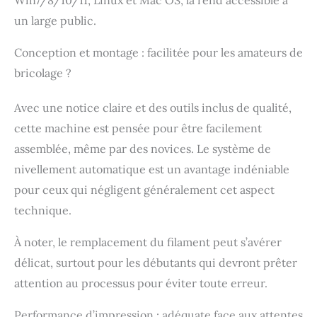
également détecter et
compenser l’usure ou
un large public.
les dommages. Dites
adieu aux tracas du
Conception et montage : facilitée pour les amateurs de
nivellement manuel. Le
bricolage ?
SV08 dispose d'un
capteur de pression qui
Avec une notice claire et des outils inclus de qualité,
ajuste
automatiquement la
cette machine est pensée pour être facilement
distance entre la buse
assemblée, même par des novices. Le système de
et la plaque de
construction,
nivellement automatique est un avantage indéniable
garantissant ainsi une
pour ceux qui négligent généralement cet aspect
qualité d'impression
technique.
optimale de la première
couche
immédiatement après
À noter, le remplacement du filament peut s’avérer
un test d'impression
délicat, surtout pour les débutants qui devront prêter
rapide. Grand volume
attention au processus pour éviter toute erreur.
d'impression : Bien
qu'elle soit fabriquée en
Performance d’impression : adéquate face aux attentes
aluminium, la SV08