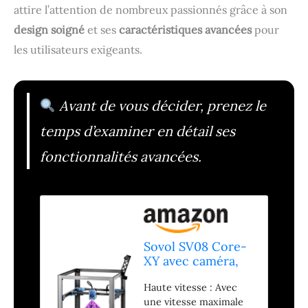
attire l’attention de nombreux passionnés grâce à son
design soigné
et ses
caractéristiques avancées
pour
les utilisateurs exigeants.
Avant de vous décider, prenez le
temps d’examiner en détail ses
fonctionnalités avancées.
Sovol SV08 Core-
XY avec caméra,
Impression Haute
Haute vitesse : Avec
Vitesse 700 mm/s
une vitesse maximale
Open Source