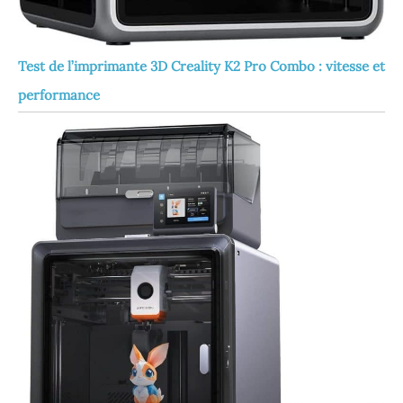
secondes.
L'utilisation d'un bloc
chauffant en
Test de l’imprimante 3D Creality K2 Pro Combo : vitesse et
céramique et d'un lit
chauffant AC réduit
performance
le temps de
préchauffage de 70
%, permettant une
impression quasi
instantanée et un
préchauffage facile
pour le nettoyage et
la mise à niveau des
buses. Profitez
d'impressions
précises et de haute
qualité avec une
compatibilité
polyvalente avec les
matériaux. Rails
linéaires pour tous