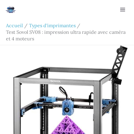
Aller
Rechercher
au
contenu
Accueil
Types d'imprimantes
Test Sovol SV08 : impression ultra rapide avec caméra
et 4 moteurs