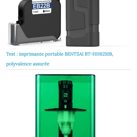
Test : imprimante portable BENTSAI BT-HH6210B,
polyvalence assurée