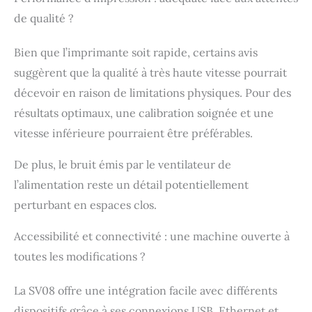
offre suffisamment
de qualité ?
d'espace pour
imprimer des objets
Bien que l’imprimante soit rapide, certains avis
encore plus grands
(350 x 350 x 345 mm).
suggèrent que la qualité à très haute vitesse pourrait
Surveillance via caméra
décevoir en raison de limitations physiques. Pour des
: La caméra intégrée
résultats optimaux, une calibration soignée et une
permet de surveiller les
processus d'impression
vitesse inférieure pourraient être préférables.
à distance via
l'application Sovol. De
De plus, le bruit émis par le ventilateur de
plus, il permet un
l’alimentation reste un détail potentiellement
enregistrement
accéléré afin que le
perturbant en espaces clos.
processus d'impression
puisse être observé et
Accessibilité et connectivité : une machine ouverte à
documenté de près,
toutes les modifications ?
offrant ainsi
commodité et aperçu
La SV08 offre une intégration facile avec différents
de l'expérience
d'impression.
dispositifs grâce à ses connexions USB, Ethernet et