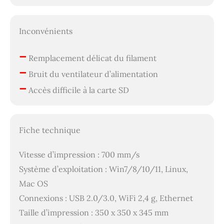
ventilateur 5020 (10
000 tr/min) et d'un
Inconvénients
ventilateur 3010 (15 000
tr/min) pour assurer le
refroidissement du
–
Remplacement délicat du filament
filament. Le flux d'air
–
optimisé par le conduit
Bruit du ventilateur d’alimentation
d'air souffle sur le
–
Accès difficile à la carte SD
filament depuis trois
côtés, garantissant qu'il
reste suffisamment
refroidi même lors
Fiche technique
d'impressions rapides.
Cela contribue
Vitesse d’impression : 700 mm/s
également à améliorer
la qualité globale de
Système d’exploitation : Win7/8/10/11, Linux,
l’impression en
Mac OS
réduisant les
Connexions : USB 2.0/3.0, WiFi 2,4 g, Ethernet
déformations et en
améliorant les
Taille d’impression : 350 x 350 x 345 mm
surplombs. Affinez les