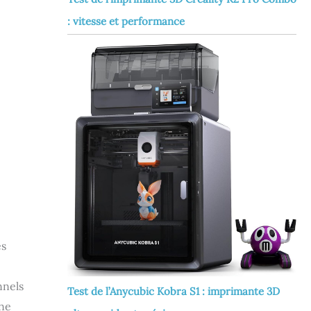
: vitesse et performance
es
nnels
Test de l’Anycubic Kobra S1 : imprimante 3D
ine