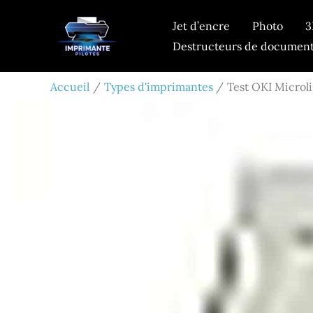
Aller
Jet d’encre
Photo
3
au
Destructeurs de documen
contenu
Accueil
Types d'imprimantes
Test OKI Microli