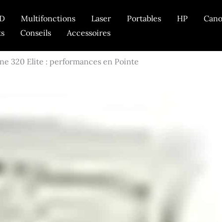
D
Multifonctions
Laser
Portables
HP
Can
ts
Conseils
Accessoires
ne 320 Elite : performances en Pointe