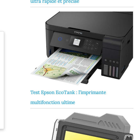
ultra rapide et précise
Test Epson EcoTank : l’imprimante
multifonction ultime