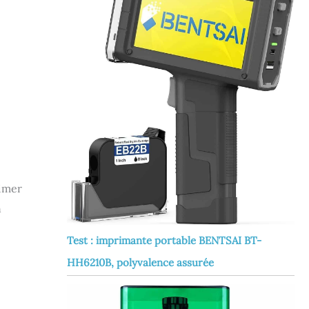
rimer
n
Test : imprimante portable BENTSAI BT-
HH6210B, polyvalence assurée