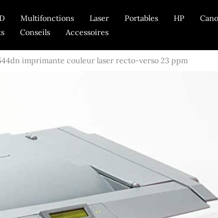
D
Multifonctions
Laser
Portables
HP
Can
ts
Conseils
Accessoires
C544dn imprimante couleur laser recto-verso 23 ppm