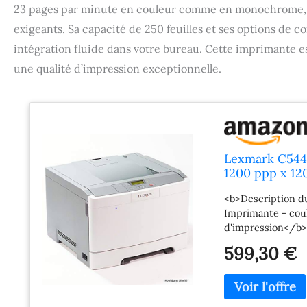
23 pages par minute en couleur comme en monochrome, e
exigeants. Sa capacité de 250 feuilles et ses options de c
intégration fluide dans votre bureau. Cette imprimante e
une qualité d’impression exceptionnelle.
Lexmark C544d
1200 ppp x 12
(couleur) capa
<b>Description d
impression di
Imprimante - coul
d'impression</b>
<b>Feuilles</b>: 
599,30 €