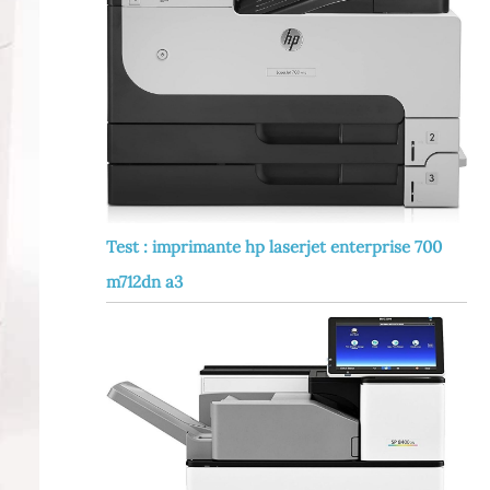
Test : imprimante hp laserjet enterprise 700
m712dn a3