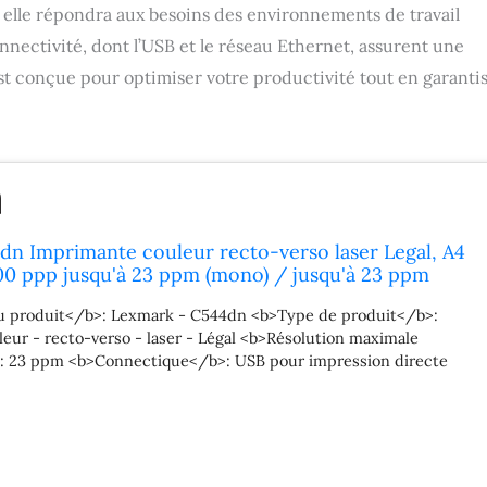
lle répondra aux besoins des environnements de travail
onnectivité, dont l’USB et le réseau Ethernet, assurent une
st conçue pour optimiser votre productivité tout en garanti
n Imprimante couleur recto-verso laser Legal, A4
00 ppp jusqu'à 23 ppm (mono) / jusqu'à 23 ppm
cité : 250 feuilles USB, 10/100Base-TX, USB pour
u produit</b>: Lexmark - C544dn <b>Type de produit</b>:
recte
eur - recto-verso - laser - Légal <b>Résolution maximale
: 23 ppm <b>Connectique</b>: USB pour impression directe
250 <b>Garantie fabricant</b>: 1 an