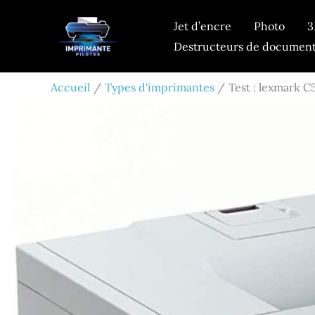
Aller
Jet d’encre
Photo
3
au
Destructeurs de documen
contenu
Accueil
Types d'imprimantes
Test : lexmark 