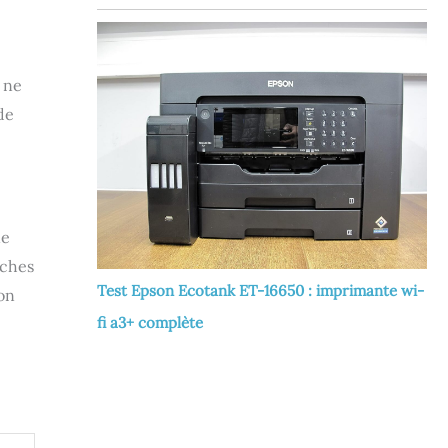
 ne
de
ne
uches
Test Epson Ecotank ET-16650 : imprimante wi-
on
fi a3+ complète