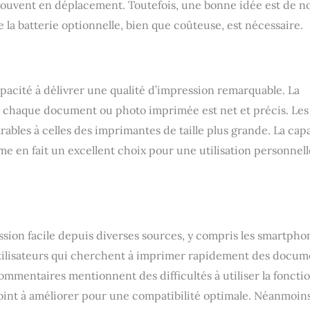
és de personnalisation​ Gagnez du temps avec la fonction
souvent en déplacement. Toutefois, une bonne idée est de n
de. Stockez jusqu'à 5 modèles personnalisés3 pour imprimer des
e la batterie optionnelle, bien que coûteuse, est nécessaire.
ormulaires directement à partir de l'imprimante, sans ordinateur
nateur portable ni smartphone ou tablette.
apacité à délivrer une qualité d’impression remarquable. La
e chaque document ou photo imprimée est net et précis. Les
rables à celles des imprimantes de taille plus grande. La cap
 en fait un excellent choix pour une utilisation personnelle
ion facile depuis diverses sources, y compris les smartpho
 utilisateurs qui cherchent à imprimer rapidement des docum
commentaires mentionnent des difficultés à utiliser la foncti
 point à améliorer pour une compatibilité optimale. Néanmoins