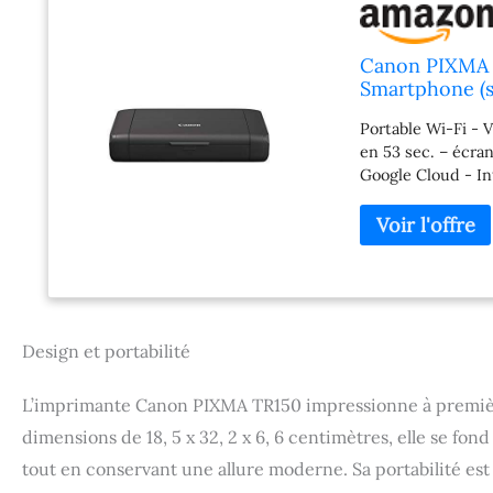
Canon PIXMA 
Smartphone (sa
Portable Wi-Fi - 
en 53 sec. – écr
Google Cloud - In
imprimante portabl
entreprises noma
sont réunis sur u
garantissant un co
AirPrint (iOS) ou
routeur Internet 
d'une netteté et 
Design et portabilité
affichant de supe
pigmentée dédiée 
L’imprimante Canon PIXMA TR150 impressionne à première 
de colorants prod
ans1. Rester simpl
dimensions de 18, 5 x 32, 2 x 6, 6 centimètres, elle se 
connexion sur l'é
tout en conservant une allure moderne. Sa portabilité est
avec des vitesses 