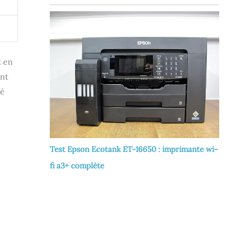
t en
ant
ié
Test Epson Ecotank ET-16650 : imprimante wi-
fi a3+ complète