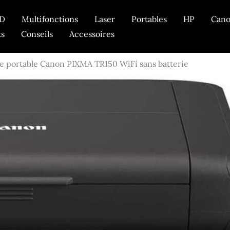
D
Multifonctions
Laser
Portables
HP
Can
ts
Conseils
Accessoires
te portable Canon PIXMA TR150 WiFi sans batterie