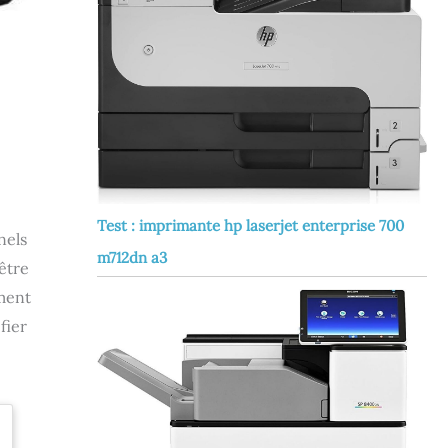
Test : imprimante hp laserjet enterprise 700
nels
m712dn a3
être
ement
fier