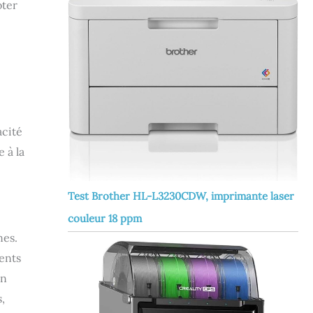
oter
acité
 à la
Test Brother HL-L3230CDW, imprimante laser
couleur 18 ppm
nes.
ents
on
,