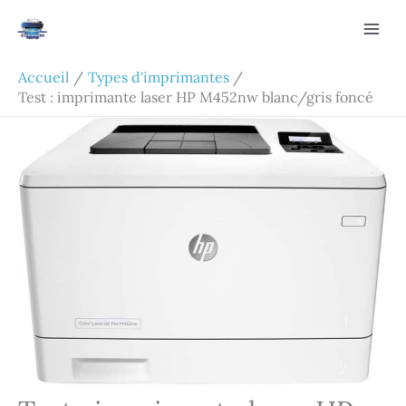
Aller
Rechercher
au
contenu
Accueil
Types d'imprimantes
Test : imprimante laser HP M452nw blanc/gris foncé