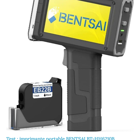
Test : imprimante portable BENTSAI BT-HH6210B,