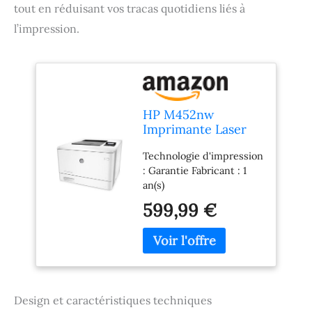
tout en réduisant vos tracas quotidiens liés à
l’impression.
HP M452nw
Imprimante Laser
Jet Pro Blanc/Gris
Technologie d'impression
Foncé
: Garantie Fabricant : 1
an(s)
599,99 €
Design et caractéristiques techniques