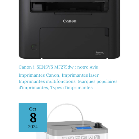
pas fonctionner ou cesser
de fonctionner
de fonctionner
Canon i-SENSYS MF275dw : notre Avis
Imprimantes Canon
,
Imprimantes laser
,
Imprimantes multifonctions
,
Marques populaires
d'imprimantes
,
Types d'imprimantes
Oct
8
2024