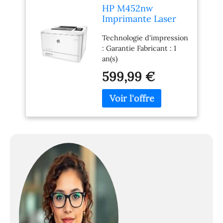
HP M452nw
Imprimante Laser
Jet Pro Blanc/Gris
Technologie d'impression
Foncé
: Garantie Fabricant : 1
an(s)
599,99 €