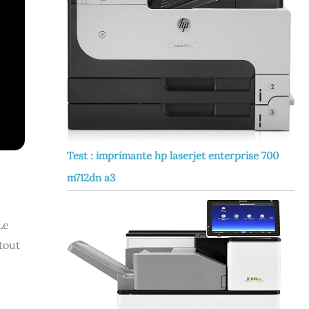
Test : imprimante hp laserjet enterprise 700
m712dn a3
Le
tout