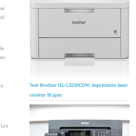
imé
el
le
me.
Test Brother HL-L3230CDW, imprimante laser
es
couleur 18 ppm
 Les
t