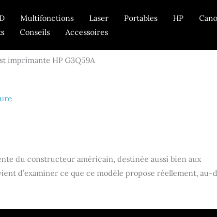
D
Multifonctions
Laser
Portables
HP
Can
ts
Conseils
Accessoires
st imprimante HP G3Q59A
ture
nte du constructeur américain, destinée aussi bien aux
convient d’examiner ce que ce modèle propose réellement, au-d