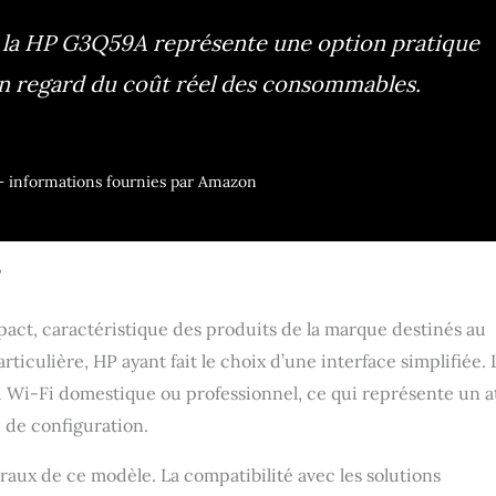
 la HP G3Q59A représente une option pratique
 en regard du coût réel des consommables.
r – informations fournies par Amazon
?
ct, caractéristique des produits de la marque destinés au
rticulière, HP ayant fait le choix d’une interface simplifiée. 
eau Wi-Fi domestique ou professionnel, ce qui représente un a
e de configuration.
raux de ce modèle. La compatibilité avec les solutions