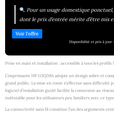
Pour un usage domestique ponctuel,
dont le prix d’entrée mérite d’être mis
Disponibilité et prix à jou
Prise en main et installation : accessible à tous les profils 
L’imprimante HP G3Q59A adopte un design sobre et compa
grand public. La mise en route s’effectue sans difficulté pa
logiciel d’installation guidé facilite la connexion au rés
indéniable pour les utilisateurs peu familiers avec ce typ
La connectivité sans fil constitue l’un des arguments cent