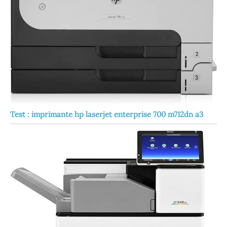
Test : imprimante hp laserjet enterprise 700 m712dn a3