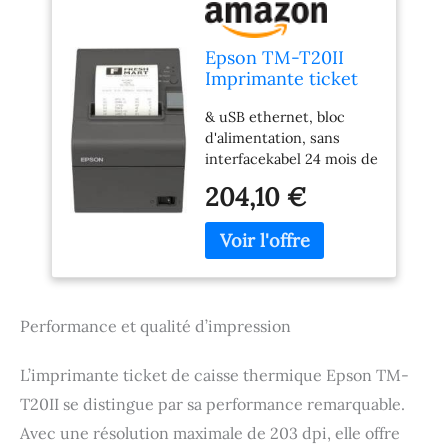
Epson TM-T20II
Imprimante ticket
de caisse thermique
& uSB ethernet, bloc
USB, Ethernet, 8
d'alimentation, sans
points/mm (203 dpi)
interfacekabel 24 mois de
Noir Avec bloc
garantie Vitesse
d'alimentation,
204,10 €
d'impression : jusqu'à
câble d'alimentation
200 mm/sec-
(UE) et support
thermodruck Pilotes :
mural inclus
windows 7, xP, vISTA,
2000, 2003), wEPOS,
oPOS, javaPOS linux -
Performance et qualité d’impression
Hotline gratuite clients
365 jours/365 ! 0800–73
222 73 Les rouleaux de
L’imprimante ticket de caisse thermique Epson TM-
80 m x 80 mm, vous
T20II se distingue par sa performance remarquable.
trouverez également
dans notre boutique
Avec une résolution maximale de 203 dpi, elle offre