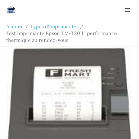
Aller
Rechercher
au
contenu
Accueil
Types d'imprimantes
Test imprimante Epson TM-T20II : performance
thermique au rendez-vous