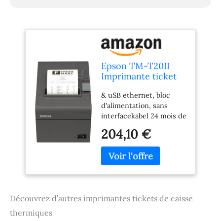
Epson TM-T20II
Imprimante ticket
de caisse thermique
& uSB ethernet, bloc
USB, Ethernet, 8
d'alimentation, sans
points/mm (203 dpi)
interfacekabel 24 mois de
Noir Avec bloc
garantie Vitesse
d'alimentation,
204,10 €
d'impression : jusqu'à
câble d'alimentation
200 mm/sec-
(UE) et support
thermodruck Pilotes :
mural inclus
windows 7, xP, vISTA,
2000, 2003), wEPOS,
oPOS, javaPOS linux -
Découvrez d’autres imprimantes tickets de caisse
Hotline gratuite clients
365 jours/365 ! 0800–73
thermiques
222 73 Les rouleaux de