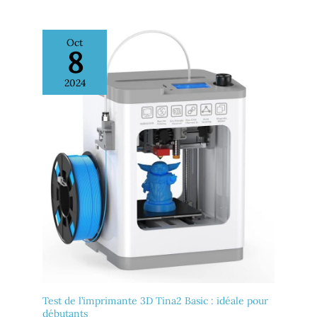
les cuisines, les loteries, les
grands centres
commerciaux, les
Oct
supermarchés, le
8
commerce de détail, les
hôtels, les cantines, les
restaurants, le secteur
2024
médical, etc. Note
importante : L'imprimante
n'est pas compatible avec
Ubereats, Grubhub,
Doordash, Lightspeed,
Postmates, Square,
Chromebook ni Clover.
Test de l’imprimante 3D Tina2 Basic : idéale pour
débutants