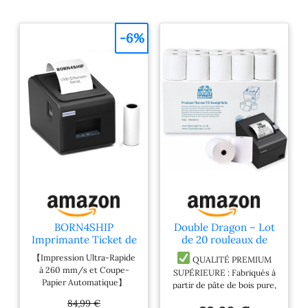
80 m x 80 mm, vous
trouverez également
-6%
dans notre boutique
BORN4SHIP
Double Dragon – Lot
Imprimante Ticket de
de 20 rouleaux de
Caisse 80mm,
papier thermique
【Impression Ultra-Rapide
QUALITÉ PREMIUM
Imprimante de Reçus
premium 80 x 80 mm
à 260 mm/s et Coupe-
SUPÉRIEURE : Fabriqués à
Thermique avec
pour tickets de caisse,
Papier Automatique】
partir de pâte de bois pure,
Connexion USB
imprimantes EPOS,
Profitez d'une efficacité
ces rouleaux thermiques 80
Ethernet Serial, POS
terminaux POS et
84,99 €
inégalée avec une vitesse