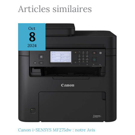
219x cyan, jaune et magenta
Articles similaires
Dotée d'un système de
sécurité dynamique, qui
pourrait être
périodiquement mis à jour
Oct
par le firmware, elle est
8
conçue exclusivement pour
une utilisation avec des
2024
cartouches utilisant une
puce HP originale ; les
cartouches utilisant une
puce non HP pourraient ne
pas fonctionner ou cesser
de fonctionner
Canon i-SENSYS MF275dw : notre Avis