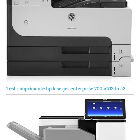
Test : imprimante hp laserjet enterprise 700 m712dn a3