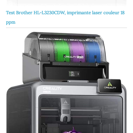
Test Brother HL-L3230CDW, imprimante laser couleur 18
ppm