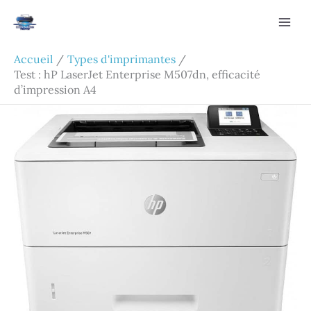
Aller
Rechercher
au
contenu
Accueil
Types d'imprimantes
Test : hP LaserJet Enterprise M507dn, efficacité
d’impression A4