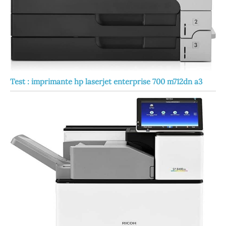
Test : imprimante hp laserjet enterprise 700 m712dn a3