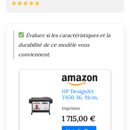
Évaluez si les caractéristiques et la
durabilité de ce modèle vous
conviennent.
HP DesignJet
T650 36, 91cm,
Imprimante
Imprimer
Grand Format,
Traceur,
1 715,00 €
Standard A4-A0,
82 Impressions