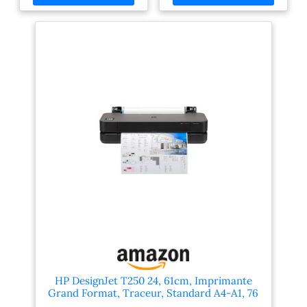
compact et fonctionnel :
compact et fonctionnel :
Moins encombrant que
Moins encombrant que
d’autres modèles de sa
d’autres modèles de sa
catégorie, avec des
catégorie, avec des
dimensions de 1317 x 605 x
dimensions de 1013 x 440 x
932 mm et un poids de 34,7
285 mm et un poids de 21,5
kg, idéal pour les bureaux
kg, idéal pour les bureaux
techniques et les espaces
et espaces techniques
réduits Performances
réduits Performances
professionnelles : Imprimez
professionnelles : Imprimez
jusqu’à 76 feuilles A1 par
jusqu’à 68 feuilles A1 par
heure avec une précision de
heure avec une précision de
trait de ±0,1 % et une
trait de ±0,1 % et une
résolution de 2400 x 1200
résolution de 2400 x 1200
dpi, parfait pour les
dpi, parfait pour les
ingénieurs, architectes et
ingénieurs, architectes et
graphiques détaillés
graphiques détaillés
Polyvalence des formats et
Polyvalence des formats et
matériaux : Supporte des
matériaux : Supporte des
formats de A4 à A0 avec un
formats de A4 à A1 avec un
grammage jusqu’à 280
grammage jusqu’à 280
g/m² et une épaisseur
g/m² et une épaisseur
maximale de 0,3 mm, conçu
maximale de 0,3 mm, conçu
HP DesignJet T250 24, 61cm, Imprimante
pour les besoins graphiques
pour les besoins graphiques
Grand Format, Traceur, Standard A4-A1, 76
dans les domaines de la
dans les domaines de la
Impressions A1/h, Wi-FI, Ethernet, USB,