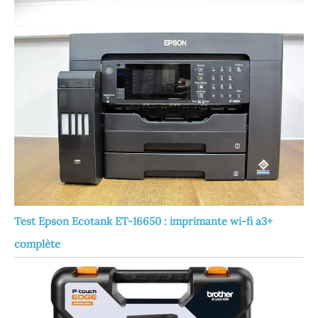
Test Epson Ecotank ET-16650 : imprimante wi-fi a3+
complète