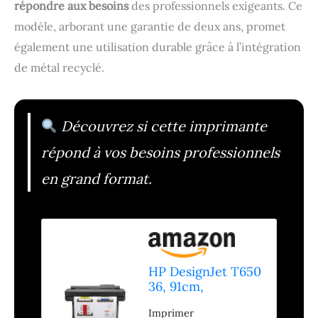
répondre aux besoins
des professionnels exigeants. Ce
modèle, arborant une garantie de deux ans, promet
également une utilisation durable grâce à l’intégration
de métal recyclé.
Découvrez si cette imprimante
répond à vos besoins professionnels
en grand format.
HP DesignJet T650
36, 91cm,
Imprimante Grand
Imprimer
Format, Traceur,