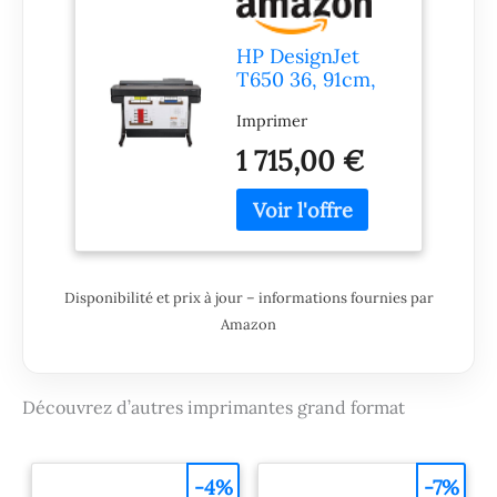
HP DesignJet
T650 36, 91cm,
Imprimante
Imprimer
Grand Format,
Traceur,
1 715,00 €
Standard A4-A0,
82 Impressions
A1/h, Wi-FI,
Ethernet, USB,
2400x1200dpi,
Métal recyclé,
Disponibilité et prix à jour – informations fournies par
Version 2025,
Amazon
Garantie 2 Ans,
Click, Noir
Découvrez d’autres imprimantes grand format
-4%
-7%