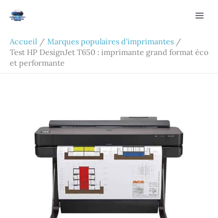
Aller
Rechercher
au
contenu
Accueil
Marques populaires d'imprimantes
Test HP DesignJet T650 : imprimante grand format éco
et performante