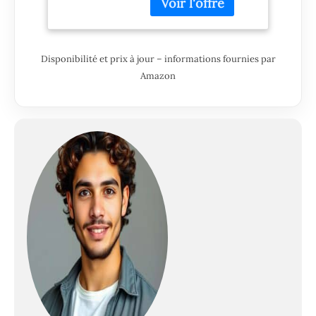
A1/h, Wi-FI,
Ethernet, USB,
2400x1200dpi,
Métal recyclé,
Disponibilité et prix à jour – informations fournies par
Version 2025,
Amazon
Garantie 2 Ans,
Click, Noir