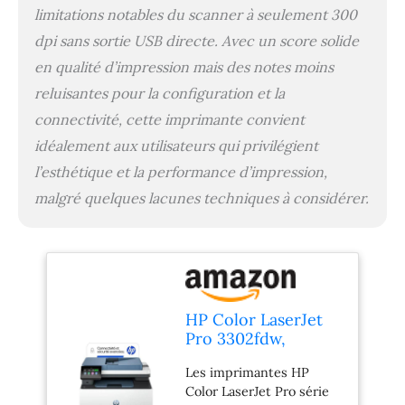
boîte: HP Color LaserJet
limitations notables du scanner à seulement 300
Pro MFP 3302fdw ;
dpi sans sortie USB directe. Avec un score solide
cartouches de toner
en qualité d’impression mais des notes moins
originales préinstallées
(noir, cyan, jaune et
reluisantes pour la configuration et la
magenta) ; guide de
connectivité, cette imprimante convient
démarrage rapide ;
dépliant d’assistance ;
idéalement aux utilisateurs qui privilégient
câble d’alimentation Les
l’esthétique et la performance d’impression,
imprimantes hp color
malgré quelques lacunes techniques à considérer.
laserjet pro série 3300
utilisent les nouveaux
toners hp terrajet : hp
219a noir, hp 219a cyan,
jaune et magenta, hp
219x noir, hp 219x cyan,
jaune et magenta Dotée
HP Color LaserJet
d'un système de sécurité
Pro 3302fdw,
dynamique, qui pourrait
499Q8F, Imprimante
être périodiquement mis
Les imprimantes HP
Multifunction A4,
à jour par le firmware,
Color LaserJet Pro série
Recto/Verso