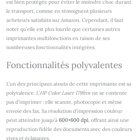
est bien protégée pour éviter le moindre choc durant
Apple AirPrint,
certification Mopria et
le transport, comme en témoignent plusieurs
application HP Smart HP
acheteurs satisfaits sur Amazon. Cependant, il faut
wolf pro secuirty :
noter qu’elle est plus lourde que certaines autres
solutions de sécurité
conçues pour les
imprimantes multifonctions en raison de ses
professionnels et les
nombreuses fonctionnalités intégrées.
petites équipes, avec
démarrage sécurisé
validant le firmware,
Fonctionnalités polyvalentes
protection par mot de
passe et mémoire
protégée contre
L’un des principaux atouts de cette imprimante est sa
l’écriture Contenu de la
polyvalence. L’
HP Color Laser 179fnw
ne se contente
boîte: HP Color LaserJet
Pro MFP 3302fdw ;
pas d’imprimer ; elle scanne, photocopie et même
cartouches de toner
envoie des fax. Sa résolution d’impression couleur
originales préinstallées
peut atteindre jusqu’à
600×600 dpi
, offrant ainsi une
(noir, cyan, jaune et
magenta) ; guide de
reproduction fidèle des documents avec des couleurs
démarrage rapide ;
vives et éclatantes.