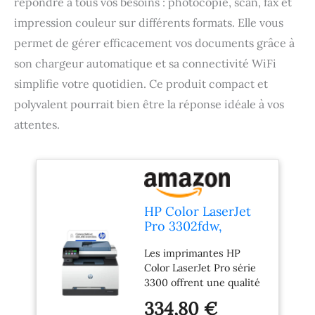
répondre à tous vos besoins : photocopie, scan, fax et
impression couleur sur différents formats. Elle vous
permet de gérer efficacement vos documents grâce à
son chargeur automatique et sa connectivité WiFi
simplifie votre quotidien. Ce produit compact et
polyvalent pourrait bien être la réponse idéale à vos
attentes.
HP Color LaserJet
Pro 3302fdw,
499Q8F, Imprimante
Les imprimantes HP
Multifunction A4,
Color LaserJet Pro série
Recto/Verso
3300 offrent une qualité
Automatique
d’impression élevée ;
Couleur, 25 ppm,
334,80 €
grâce aux toners de
USB, Wi-FI, Fax,