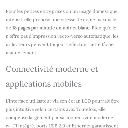
dépliant d’assistance ;
câble d’alimentation Les
Pour les petites entreprises ou un usage domestique
imprimantes hp color
laserjet pro série 3300
intensif, elle propose une vitesse de copie maximale
utilisent les nouveaux
de
18 pages par minute en noir et blanc
. Bien qu’elle
toners hp terrajet : hp
n’offre pas d’impression recto-verso automatique, les
219a noir, hp 219a cyan,
jaune et magenta, hp
utilisateurs peuvent toujours effectuer cette tâche
219x noir, hp 219x cyan,
manuellement.
jaune et magenta Dotée
d'un système de sécurité
Connectivité moderne et
dynamique, qui pourrait
être périodiquement mis
à jour par le firmware,
applications mobiles
elle est conçue
exclusivement pour une
utilisation avec des
L’interface utilisateur via son écran LCD pourrait être
cartouches utilisant une
puce HP originale ; les
plus intuitive selon certains avis. Toutefois, elle
cartouches utilisant une
compense largement par sa connectivité moderne :
puce non HP pourraient
wi-Fi intégré, ports USB 2.0 et Ethernet garantissent
ne pas fonctionner ou