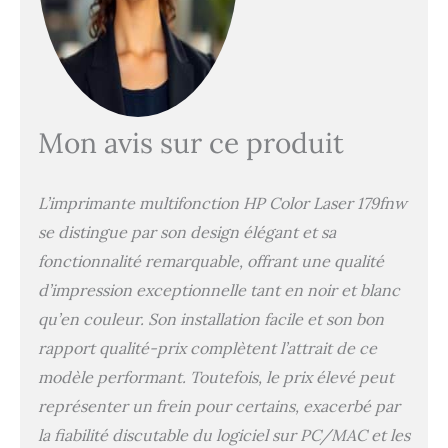
avec numérisation recto
verso en un seul passage
USB Hi-Speed 2.0, port
hôte USB 2.0 en façade,
réseau Gigabit Ethernet
10/100/1000 BASE-TX ;
Mon avis sur ce produit
impression mobile via
Apple AirPrint,
certification Mopria et
L’imprimante multifonction HP Color Laser 179fnw
application HP Smart HP
wolf pro secuirty :
se distingue par son design élégant et sa
solutions de sécurité
fonctionnalité remarquable, offrant une qualité
conçues pour les
d’impression exceptionnelle tant en noir et blanc
professionnels et les
petites équipes, avec
qu’en couleur. Son installation facile et son bon
démarrage sécurisé
rapport qualité-prix complètent l’attrait de ce
validant le firmware,
protection par mot de
modèle performant. Toutefois, le prix élevé peut
passe et mémoire
représenter un frein pour certains, exacerbé par
protégée contre
la fiabilité discutable du logiciel sur PC/MAC et les
l’écriture Contenu de la