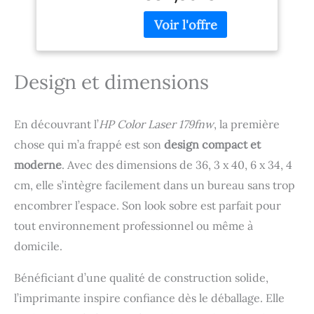
dernière génération,
Copie, ADF, Smart,
obtenez des détails nets
Bleue
et des couleurs
éclatantes pour les
impressions
Design et dimensions
professionnelles de votre
entreprise Multifonction,
Copie, Numérisation, Fax,
En découvrant l’
HP Color Laser 179fnw
, la première
Impression recto verso
chose qui m’a frappé est son
design compact et
automatique ; 25 ppm en
noir et blanc et en
moderne
. Avec des dimensions de 36, 3 x 40, 6 x 34, 4
couleur ; résolution
cm, elle s’intègre facilement dans un bureau sans trop
d’impression 600 x 600
dpi, ADF de 50 feuilles
encombrer l’espace. Son look sobre est parfait pour
avec numérisation recto
tout environnement professionnel ou même à
verso en un seul passage
domicile.
USB Hi-Speed 2.0, port
hôte USB 2.0 en façade,
réseau Gigabit Ethernet
Bénéficiant d’une qualité de construction solide,
10/100/1000 BASE-TX ;
l’imprimante inspire confiance dès le déballage. Elle
impression mobile via