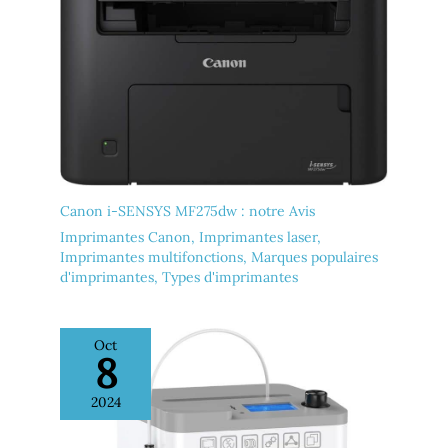
Canon i-SENSYS MF275dw : notre Avis
Imprimantes Canon
,
Imprimantes laser
,
Imprimantes multifonctions
,
Marques populaires
d'imprimantes
,
Types d'imprimantes
Oct
8
2024