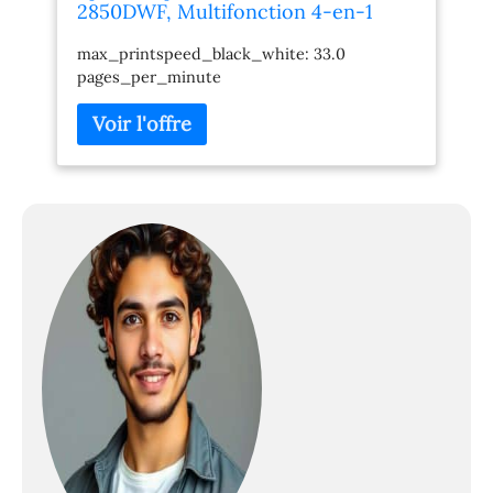
2850DWF, Multifonction 4-en-1
professionnel : Imprimante recto
max_printspeed_black_white: 33.0
verso / Scanner / Copieur / Fax,
pages_per_minute
A4, Jet d'encre couleur, Wifi Direct,
Chargeur, Cartouches séparées