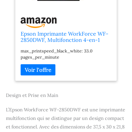
Epson Imprimante WorkForce WF-
2850DWF, Multifonction 4-en-1
professionnel : Imprimante recto
max_printspeed_black_white: 33.0
verso / Scanner / Copieur / Fax,
pages_per_minute
A4, Jet d'encre couleur, Wifi Direct,
Chargeur, Cartouches séparées
Design et Prise en Main
L’Epson WorkForce WF-2850DWF est une imprimante
multifonction qui se distingue par un design compact
et fonctionnel. Avec des dimensions de 37,5 x 30 x 21,8