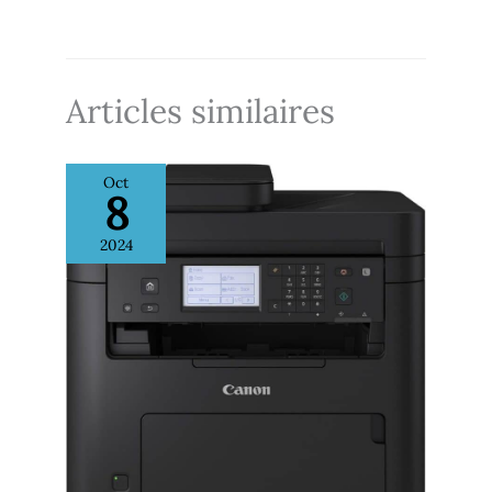
feuilles pour réduire les rechargements fréquents
000 pages pour s'adapter à
Toner inclus: Livré avec un toner d'un rendement de 1
vos volumes d'impression
200 pages pour commencer immédiatement Forfait
d'encre EcoPro: Éligible au forfait d'encre EcoPro pour
une gestion simplifiée de vos consommables
Articles similaires
Oct
8
2024