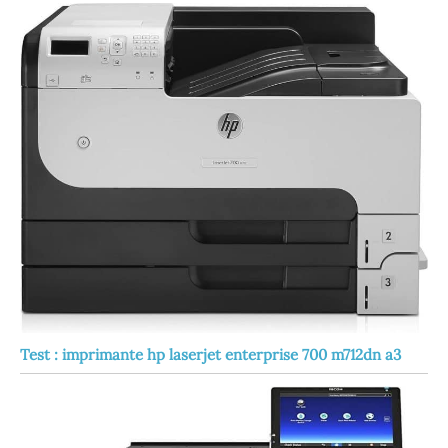
Test : imprimante hp laserjet enterprise 700 m712dn a3