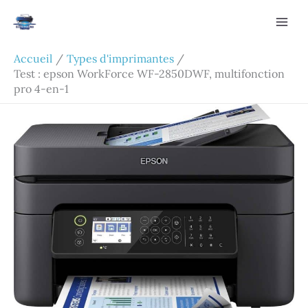
Aller
Rechercher
au
contenu
Accueil
Types d'imprimantes
Test : epson WorkForce WF-2850DWF, multifonction
pro 4-en-1