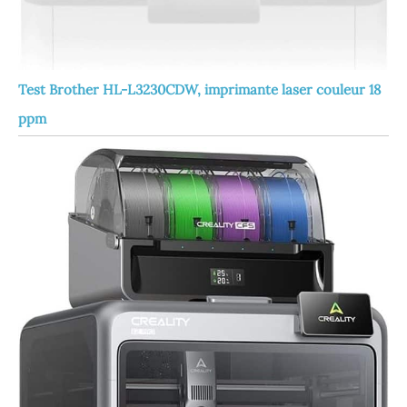
Test Brother HL-L3230CDW, imprimante laser couleur 18
ppm