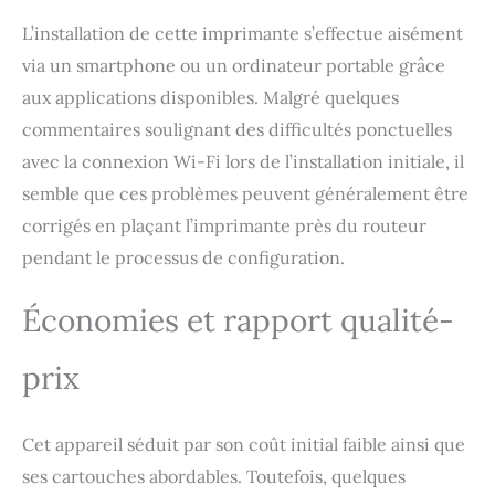
pour ceux qui
recherchent une
L’installation de cette imprimante s’effectue aisément
solution économique,
via un smartphone ou un ordinateur portable grâce
moderne et intuitive
aux applications disponibles. Malgré quelques
produisant des
impressions claires et
commentaires soulignant des difficultés ponctuelles
éclatantes. Profitez de
avec la connexion Wi-Fi lors de l’installation initiale, il
l'impression mobile avec
semble que ces problèmes peuvent généralement être
le Wi-Fi et les
applications Epson
corrigés en plaçant l’imprimante près du routeur
compatibles.
pendant le processus de configuration.
Économies et rapport qualité-
prix
Cet appareil séduit par son coût initial faible ainsi que
ses cartouches abordables. Toutefois, quelques