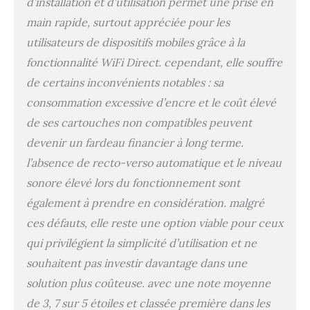
d’installation et d’utilisation permet une prise en
et éclatantes: Le jeu
main rapide, surtout appréciée pour les
d'encres Epson
utilisateurs de dispositifs mobiles grâce à la
Pineapple 604 garantit
des impressions fiables
fonctionnalité WiFi Direct. cependant, elle souffre
et claires à un coût
de certains inconvénients notables : sa
minimal. Combinant des
encres noires à pigments
consommation excessive d’encre et le coût élevé
et des encres couleur à
de ses cartouches non compatibles peuvent
colorants, il réduit les
devenir un fardeau financier à long terme.
coûts d'impression.
Flexible et efficace:
l’absence de recto-verso automatique et le niveau
Économisez de l'argent,
sonore élevé lors du fonctionnement sont
de l'espace et du temps
avec cette imprimante
également à prendre en considération. malgré
compacte tout-en-un. La
ces défauts, elle reste une option viable pour ceux
XP-2200 est parfaite
qui privilégient la simplicité d’utilisation et ne
pour ceux qui
recherchent une
souhaitent pas investir davantage dans une
solution économique,
solution plus coûteuse. avec une note moyenne
moderne et intuitive
de 3, 7 sur 5 étoiles et classée première dans les
produisant des