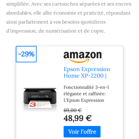
simplifiée. Avec ses cartouches séparées et ses encres
abordables, elle allie économie et praticité, répondant
ainsi parfaitement à vos besoins quotidiens
d’impression, de numérisation et de copie.
-29%
Epson Expression
Home XP-2200 |
Imprimante 3-en-1
Fonctionnalité 3-en-1
- Impression,
élégante et raffinée:
Numérisation,
L'Epson Expression
Copie - WiFi Direct,
Home XP-2200 ultra-
Ultra-compacte,
69,00 €
compacte combine
Cartouches
48,99 €
impression, numérisation
séparées, Facile à
et copie en un seul
configurer, Encres
appareil abordable,
abordables