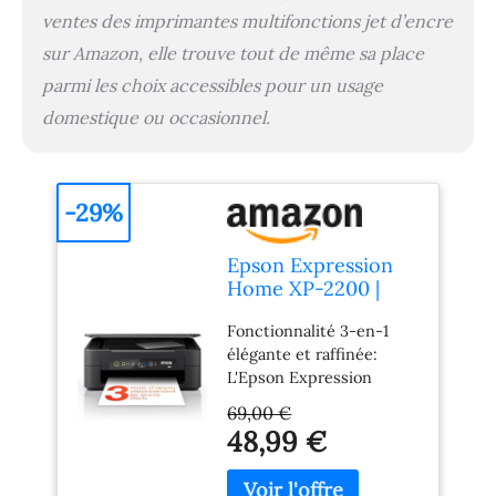
impressions claires et
ventes des imprimantes multifonctions jet d’encre
éclatantes. Profitez de
sur Amazon, elle trouve tout de même sa place
l'impression mobile avec
le Wi-Fi et les
parmi les choix accessibles pour un usage
applications Epson
domestique ou occasionnel.
compatibles.
-29%
Epson Expression
Home XP-2200 |
Imprimante 3-en-1
Fonctionnalité 3-en-1
- Impression,
élégante et raffinée:
Numérisation,
L'Epson Expression
Copie - WiFi Direct,
Home XP-2200 ultra-
Ultra-compacte,
69,00 €
compacte combine
Cartouches
48,99 €
impression, numérisation
séparées, Facile à
et copie en un seul
configurer, Encres
appareil abordable,