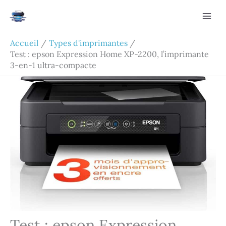
Aller
Rechercher
au
contenu
Accueil
Types d'imprimantes
Test : epson Expression Home XP-2200, l’imprimante
3-en-1 ultra-compacte
Test : epson Expression