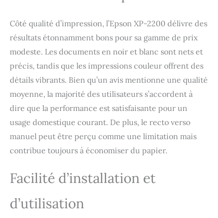
photo, cartes de vœux et
collages avec
Côté qualité d’impression, l’Epson XP-2200 délivre des
l'application Epson
résultats étonnamment bons pour sa gamme de prix
Creative Print. Des
impressions abordables
modeste. Les documents en noir et blanc sont nets et
et éclatantes: Le jeu
précis, tandis que les impressions couleur offrent des
d'encres Epson
Pineapple 604 garantit
détails vibrants. Bien qu’un avis mentionne une qualité
des impressions fiables
moyenne, la majorité des utilisateurs s’accordent à
et claires à un coût
dire que la performance est satisfaisante pour un
minimal. Combinant des
encres noires à pigments
usage domestique courant. De plus, le recto verso
et des encres couleur à
manuel peut être perçu comme une limitation mais
colorants, il réduit les
contribue toujours à économiser du papier.
coûts d'impression.
Flexible et efficace:
Économisez de l'argent,
Facilité d’installation et
de l'espace et du temps
avec cette imprimante
d’utilisation
compacte tout-en-un. La
XP-2200 est parfaite