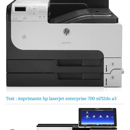
Test : imprimante hp laserjet enterprise 700 m712dn a3