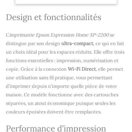
optimisant votre espace
tout en offrant
d'excellentes
Design et fonctionnalités
performances.
Impression sans fil facile:
Profitez de la flexibilité
L’
imprimante Epson Expression Home XP-2200
se
du Wi-Fi et du Wi-Fi
distingue par son design
ultra-compact
, ce qui en fait
Direct, permettant
d'imprimer et de
un choix idéal pour les espaces réduits. Elle offre trois
numériser sans fil depuis
fonctions essentielles : impression, numérisation et
n'importe où dans la
maison. Le XP-2200 offre
copie. Grâce à la connexion
Wi-Fi Direct
, elle permet
des fonctions conviviales
une utilisation sans fil pratique, vous permettant
pour une impression à
d’imprimer depuis n’importe quelle pièce de votre
domicile transparente.
Intégration des appareils
maison. Ce modèle fonctionne avec des cartouches
intelligents: Utilisez
séparées, un atout économique puisque seules les
votre smartphone ou
couleurs épuisées doivent être remplacées.
tablette avec l'application
Epson Smart Panel pour
imprimer, numériser, et
Performance d’impression
plus. Créez des livres