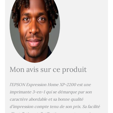
Profitez de la flexibilité
du Wi-Fi et du Wi-Fi
Direct, permettant
d'imprimer et de
numériser sans fil depuis
n'importe où dans la
maison. Le XP-2200 offre
des fonctions conviviales
pour une impression à
domicile transparente.
Intégration des appareils
intelligents: Utilisez
votre smartphone ou
Mon avis sur ce produit
tablette avec l'application
Epson Smart Panel pour
imprimer, numériser, et
l’EPSON Expression Home XP-2200 est une
plus. Créez des livres
photo, cartes de vœux et
imprimante 3-en-1 qui se démarque par son
collages avec
caractère abordable et sa bonne qualité
l'application Epson
d’impression compte tenu de son prix. Sa facilité
Creative Print. Des
impressions abordables