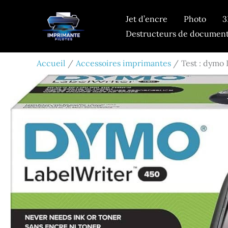
Aller
Jet d’encre
Photo
3
au
Destructeurs de documen
contenu
Accueil
Accessoires imprimantes
Test : dymo 