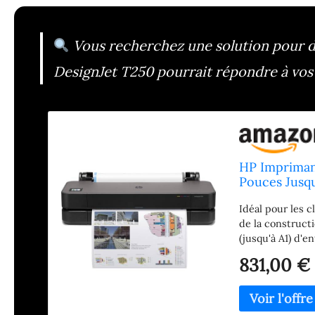
Vous recherchez une solution pour de
DesignJet T250 pourrait répondre à vos
HP Impriman
Pouces Jusqu
Ethernet, US
Idéal pour les c
de la construct
(jusqu'à A1) d'
reproductions G
831,00 €
travaux : envoye
Les interminabl
rapidité d’impr
dotée d’une rés