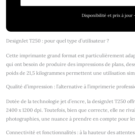
Compatible avec
(3ED67A, 3ED77A
Disponibilité et prix à jou
(3ED70A, 3ED71
d'impression HP
A1, et optimisa
de sécurité dyn
DesignJet T250 : pour quel type d’utilisateur ?
firmware, elle 
cartouches utili
Cette imprimante grand format est particulièrement adapt
puce non HP pou
qui ont besoin de produire des impressions de plans, des
poids de 21,5 kilogrammes permettent une utilisation sim
Qualité d’impression : l’alternative à l’imprimerie professi
Dotée de la technologie jet d’encre, la designJet T250 off
2400 x 1200 dpi. Toutefois, bien que correcte, elle ne riv
photographies, une nuance à prendre en compte pour les 
Connectivité et fonctionnalités : à la hauteur des attent