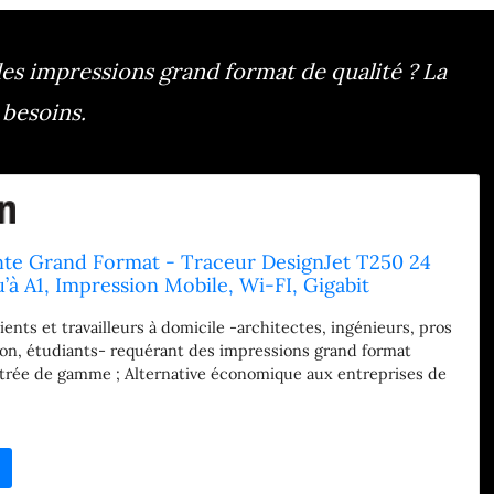
s impressions grand format de qualité ? La
 besoins.
te Grand Format - Traceur DesignJet T250 24
’à A1, Impression Mobile, Wi-FI, Gigabit
B 2.0 Haut débit, Garantie de 2 Ans
lients et travailleurs à domicile -architectes, ingénieurs, pros
ion, étudiants- requérant des impressions grand format
entrée de gamme ; Alternative économique aux entreprises de
agnez du temps grâce aux options simples d’attribution des
z plusieurs fichiers en un seul clic avec le logiciel HP Click
es attentes aux côtés de l'imprimante sont révolues grâce à la
ession - de l’ordre de 30 secondes par impression A1/D -
olution optimisée allant jusqu'à 2400 x 1200 ppp (dpi)