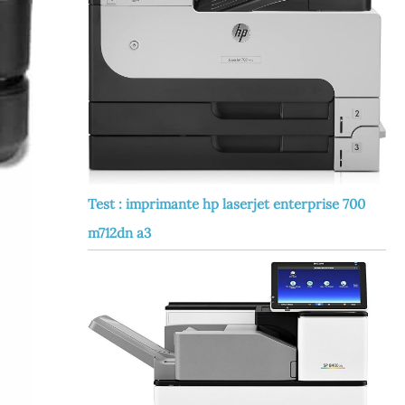
Test : imprimante hp laserjet enterprise 700
m712dn a3