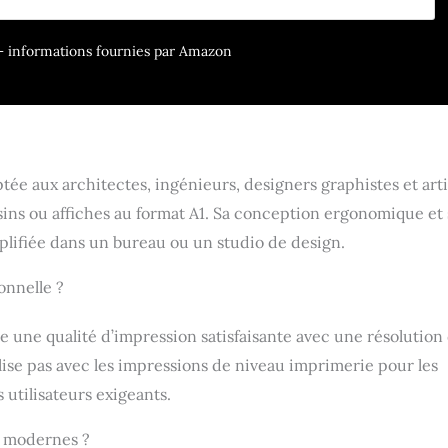
 les cartouches d’encre HP 712 DesignJet d'origine : cyan
), magenta (3ED68A, 3ED78A), jaune (3ED69A, 3ED79A), noir
r – informations fournies par Amazon
A, 3WW89A) et avec le kit de remplacement de tête
 713 DesignJet Impression sur des feuilles standard de A4 à
tion avec Gigabit Ethernet et Wi-Fi 802.11 Dotée d'un système
amique, qui pourrait être périodiquement mis à jour par le
est conçue exclusivement pour une utilisation avec des
sant une puce HP originale ; les cartouches utilisant une
ée aux architectes, ingénieurs, designers graphistes et arti
rraient ne pas fonctionner ou cesser de fonctionner
sins ou affiches au format A1. Sa conception ergonomique et
plifiée dans un bureau ou un studio de design.
onnelle ?
re une qualité d’impression satisfaisante avec une résolution
alise pas avec les impressions de niveau imprimerie pour les
utilisateurs exigeants.
es modernes ?