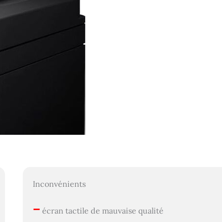
Inconvénients
–
écran tactile de mauvaise qualité