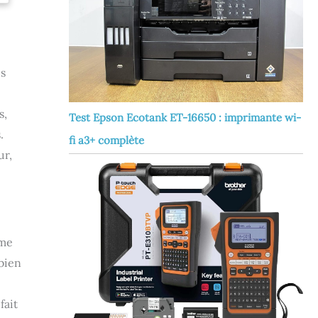
es
s,
Test Epson Ecotank ET-16650 : imprimante wi-
.
fi a3+ complète
ur,
mme
 bien
fait