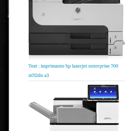
Test : imprimante hp laserjet enterprise 700
m712dn a3