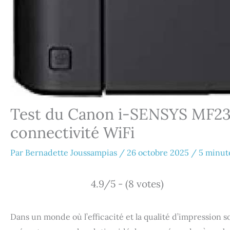
Test du Canon i-SENSYS MF237
connectivité WiFi
Par
Bernadette Joussampias
/
26 octobre 2025
/
5 minut
4.9/5 - (8 votes)
Dans un monde où l’efficacité et la qualité d’impression