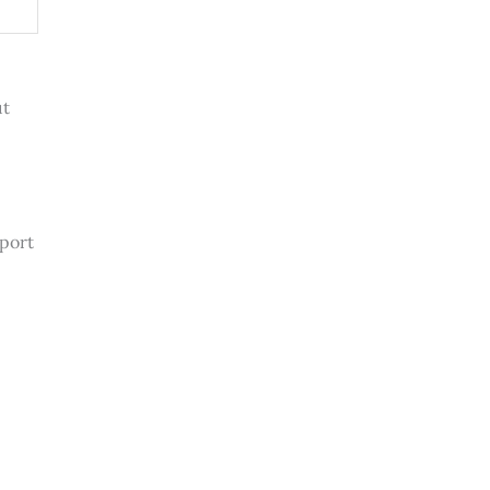
ut
port