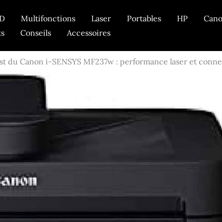
D
Multifonctions
Laser
Portables
HP
Can
ts
Conseils
Accessoires
st du Canon i-SENSYS MF237w : performance laser et conne