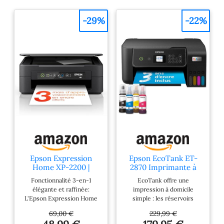
-29%
-22%
Epson Expression
Epson EcoTank ET-
Home XP-2200 |
2870 Imprimante à
Imprimante 3-en-1 -
Réservoirs D’Encre |
Fonctionnalité 3-en-1
EcoTank offre une
Impression,
Maison & Petit
élégante et raffinée:
impression à domicile
Numérisation, Copie
Bureau | Wi-FI | A4 |
L'Epson Expression Home
simple : les réservoirs
- WiFi Direct, Ultra-
Imprimer, Copier,
XP-2200 ultra-compacte
d’encre ultra haute capacité
compacte,
Numériser | Écran
69,00 €
229,99 €
combine impression,
sont facilement
Cartouches séparées,
LCD 3,7cm | Jusqu’à 3