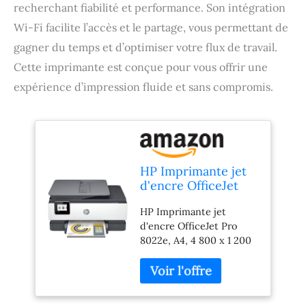
recherchant fiabilité et performance. Son intégration
Wi-Fi facilite l’accès et le partage, vous permettant de
gagner du temps et d’optimiser votre flux de travail.
Cette imprimante est conçue pour vous offrir une
expérience d’impression fluide et sans compromis.
HP Imprimante jet
d'encre OfficeJet
Pro 8022e, A4, 4
HP Imprimante jet
800 x 1 200 dpi, 24
d'encre OfficeJet Pro
ppm, Wi-Fi
8022e, A4, 4 800 x 1 200
dpi, 24 ppm, Wi-Fi