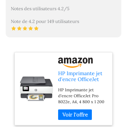
Notes des utilisateurs 4.2/5
Note de 4.2 pour 149 utilisateurs
HP Imprimante jet
d'encre OfficeJet
Pro 8022e, A4, 4
HP Imprimante jet
800 x 1 200 dpi, 24
d'encre OfficeJet Pro
ppm, Wi-Fi
8022e, A4, 4 800 x 1 200
dpi, 24 ppm, Wi-Fi