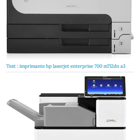
Test : imprimante hp laserjet enterprise 700 m712dn a3