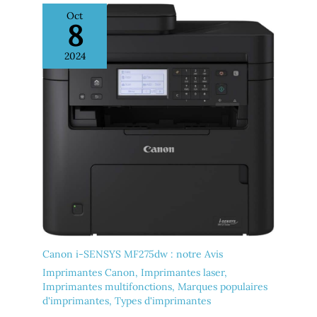
une puce non HP pourraient ne pas fonctionner ou
Oct
cesser de fonctionner
8
2024
Canon i-SENSYS MF275dw : notre Avis
Imprimantes Canon
,
Imprimantes laser
,
Imprimantes multifonctions
,
Marques populaires
d'imprimantes
,
Types d'imprimantes