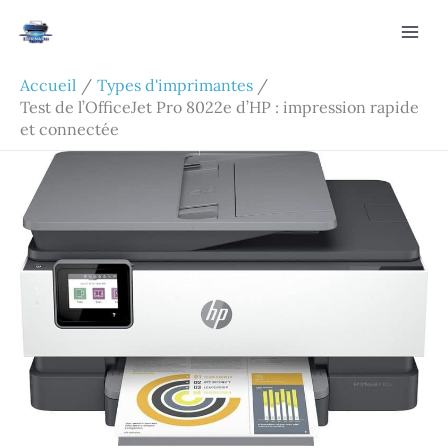
Aller
Rechercher
au
contenu
Accueil
Types d'imprimantes
Test de l’OfficeJet Pro 8022e d’HP : impression rapide
et connectée