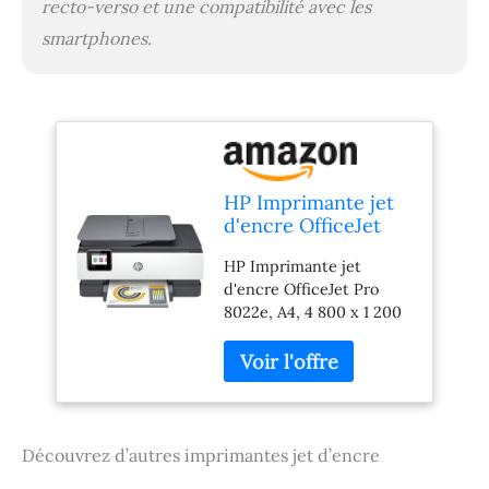
recto-verso et une compatibilité avec les
smartphones.
HP Imprimante jet
d'encre OfficeJet
Pro 8022e, A4, 4
HP Imprimante jet
800 x 1 200 dpi, 24
d'encre OfficeJet Pro
ppm, Wi-Fi
8022e, A4, 4 800 x 1 200
dpi, 24 ppm, Wi-Fi
Découvrez d’autres imprimantes jet d’encre