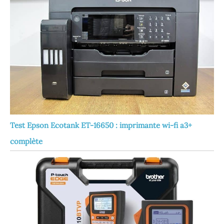
Test Epson Ecotank ET-16650 : imprimante wi-fi a3+
complète