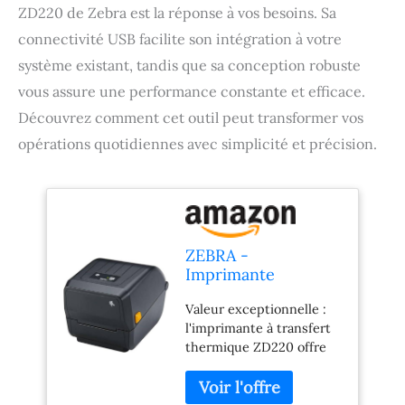
ZD220 de Zebra est la réponse à vos besoins. Sa
connectivité USB facilite son intégration à votre
système existant, tandis que sa conception robuste
vous assure une performance constante et efficace.
Découvrez comment cet outil peut transformer vos
opérations quotidiennes avec simplicité et précision.
ZEBRA -
Imprimante
Transfert
Valeur exceptionnelle :
Thermique ZD220 -
l'imprimante à transfert
Imprimante de
thermique ZD220 offre
Bureau 4 Pouces -
un fonctionnement fiable
Connectivité USB -
et des fonctionnalités de
Convient aux
base à un prix abordable,