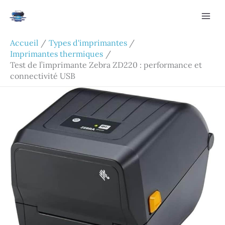
Aller
Rechercher
au
contenu
Accueil
Types d'imprimantes
Imprimantes thermiques
Test de l’imprimante Zebra ZD220 : performance et
connectivité USB