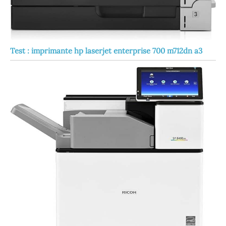
Test : imprimante hp laserjet enterprise 700 m712dn a3