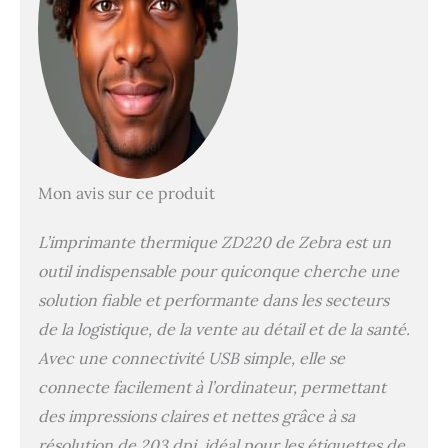
l'identification de l'état
de l'imprimante.
Imprimez rapidement :
l'installation facile rend
le ZD220 prêt à imprimer
dès la sortie de la boîte. Il
imprime rapidement des
étiquettes à 10,2 cm par
seconde et dispose d'une
Mon avis sur ce produit
connectivité USB.
Service mondial :
L’imprimante thermique ZD220 de Zebra est un
accédez rapidement aux
services de support de
outil indispensable pour quiconque cherche une
réparation, au support
solution fiable et performante dans les secteurs
technique en direct et au
de la logistique, de la vente au détail et de la santé.
support logiciel partout
dans le monde grâce à
Avec une connectivité USB simple, elle se
Zebra et son réseau de
connecte facilement à l’ordinateur, permettant
confiance de plus de 10
des impressions claires et nettes grâce à sa
000 partenaires.
Construction de qualité :
résolution de 203 dpi, idéal pour les étiquettes de