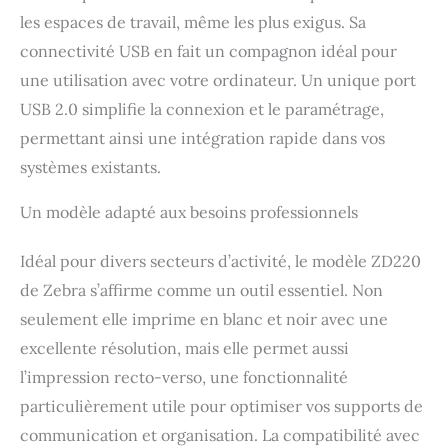
services de support de
les espaces de travail, même les plus exigus. Sa
réparation, au support
connectivité USB en fait un compagnon idéal pour
technique en direct et au
support logiciel partout
une utilisation avec votre ordinateur. Un unique port
dans le monde grâce à
USB 2.0 simplifie la connexion et le paramétrage,
Zebra et son réseau de
permettant ainsi une intégration rapide dans vos
confiance de plus de 10
000 partenaires.
systèmes existants.
Construction de qualité :
conçu avec la qualité
Un modèle adapté aux besoins professionnels
Zebra le ZD220 est
conçu pour durer des
Idéal pour divers secteurs d’activité, le modèle ZD220
années.
de Zebra s’affirme comme un outil essentiel. Non
seulement elle imprime en blanc et noir avec une
excellente résolution, mais elle permet aussi
l’impression recto-verso, une fonctionnalité
particulièrement utile pour optimiser vos supports de
communication et organisation. La compatibilité avec