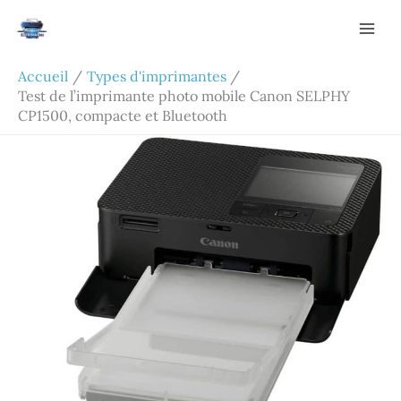
Aller
Rechercher
au
contenu
Accueil
Types d'imprimantes
Test de l’imprimante photo mobile Canon SELPHY
CP1500, compacte et Bluetooth