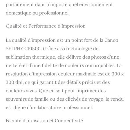
parfaitement dans n’importe quel environnement
empreintes digitales,
mais aussi
domestique ou professionnel.
immédiatement prêtes à
l'emploi. Mesures
Qualité et Performance d’Impression
adaptées à vous : donnez
libre cours à votre
La qualité d’impression est un point fort de la Canon
créativité et imprimez
dans une grande variété
SELPHY CP1500. Grâce à sa technologie de
de formats, de la carte
sublimation thermique, elle délivre des photos d’une
postale aux mini
netteté et d’une fidélité de couleurs remarquables. La
autocollants, pour avoir
toujours l'impression
résolution d’impression couleur maximale est de 300 x
parfaite à insérer dans
300 dpi, ce qui garantit des détails précis et des
vos albums souvenirs, à
offrir ou à utiliser pour
couleurs vives. Que ce soit pour imprimer des
vos créations de
souvenirs de famille ou des clichés de voyage, le rendu
bricolage.
est digne d’un laboratoire professionnel.
Fonctionnement simple
en mode sans fil :
Facilité d’utilisation et Connectivité
impression simple en
mode sans fil depuis