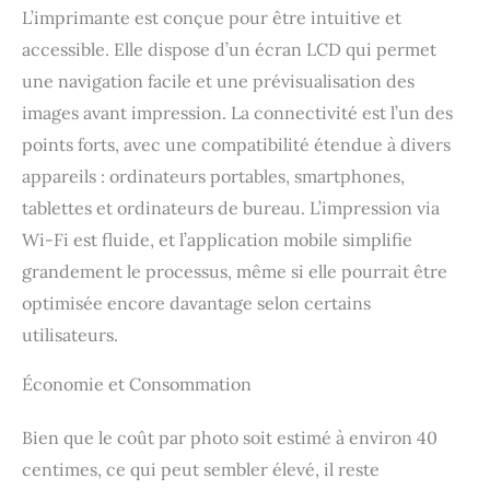
votre appareil intelligent
L’imprimante est conçue pour être intuitive et
avec l'application
accessible. Elle dispose d’un écran LCD qui permet
SELPHY Photo Layout.
Créez des impressions
une navigation facile et une prévisualisation des
personnalisées avec des
images avant impression. La connectivité est l’un des
tampons, des filtres, des
points forts, avec une compatibilité étendue à divers
revêtements avec des
motifs et des liens pour
appareils : ordinateurs portables, smartphones,
le partage avec des codes
tablettes et ordinateurs de bureau. L’impression via
QR imprimés. Design
Wi-Fi est fluide, et l’application mobile simplifie
élégant et compact :
profitez de la simplicité
grandement le processus, même si elle pourrait être
de cette imprimante
optimisée encore davantage selon certains
photo aux dimensions
compactes, dotée d'un
utilisateurs.
grand écran LCD, d'une
connectivité sans fil et
Économie et Consommation
disponible en trois
couleurs. Conçue pour
Bien que le coût par photo soit estimé à environ 40
s'adapter parfaitement à
centimes, ce qui peut sembler élevé, il reste
votre vie, la SELPHY