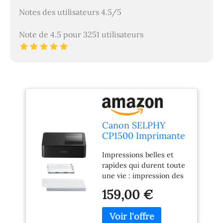
Notes des utilisateurs 4.5/5
Note de 4.5 pour 3251 utilisateurs
Canon SELPHY
CP1500 Imprimante
Photo Mobile avec
Impressions belles et
kit de Papier, Noir,
rapides qui durent toute
imprimante
une vie : impression des
Bluetooth sans Fil,
photos vives de qualité
avec Accessoires,
159,00 €
professionnelle avec 16,7
compacte et légère,
millions de couleurs. La
Mi 54 Feuilles de
technologie de
Papier au Format