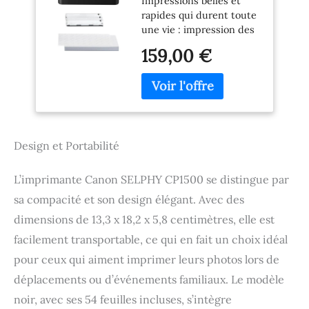
Impressions belles et
kit de Papier, Noir,
rapides qui durent toute
imprimante
une vie : impression des
Bluetooth sans Fil,
photos vives de qualité
avec Accessoires,
159,00 €
professionnelle avec 16,7
compacte et légère,
millions de couleurs. La
Mi 54 Feuilles de
technologie de
Papier au Format
sublimation des couleurs
Carte Postale 4 x 6
vous permet de réaliser
des impressions en
Design et Portabilité
format carte postale en
seulement 41 secondes.
Avec 54 feuilles de papier
L’imprimante Canon SELPHY CP1500 se distingue par
4 x 6 cm Impressions
sa compacité et son design élégant. Avec des
durables : avec un
revêtement spécial de
dimensions de 13,3 x 18,2 x 5,8 centimètres, elle est
protection pour vos
facilement transportable, ce qui en fait un choix idéal
souvenirs, les photos
pour ceux qui aiment imprimer leurs photos lors de
peuvent durer jusqu'à
100 ans. Elles sont non
déplacements ou d’événements familiaux. Le modèle
seulement résistantes à
noir, avec ses 54 feuilles incluses, s’intègre
l'eau, aux rayures et aux