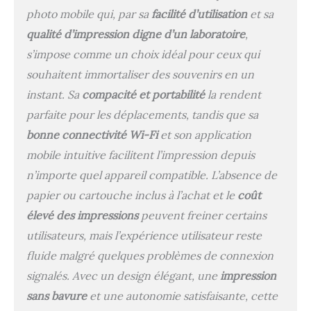
créativité et imprimez
photo mobile qui, par sa
facilité d’utilisation
et sa
dans une grande variété
de formats, de la carte
qualité d’impression digne d’un laboratoire
,
postale aux mini
s’impose comme un choix idéal pour ceux qui
autocollants, pour avoir
souhaitent immortaliser des souvenirs en un
toujours l'impression
parfaite à insérer dans
instant. Sa
compacité et portabilité
la rendent
vos albums souvenirs, à
parfaite pour les déplacements, tandis que sa
offrir ou à utiliser pour
vos créations de
bonne connectivité Wi-Fi
et son application
bricolage.
mobile intuitive facilitent l’impression depuis
Fonctionnement simple
n’importe quel appareil compatible. L’absence de
en mode sans fil :
impression simple en
papier ou cartouche inclus à l’achat et le
coût
mode sans fil depuis
élevé des impressions
peuvent freiner certains
votre appareil intelligent
utilisateurs, mais l’expérience utilisateur reste
avec l'application
SELPHY Photo Layout.
fluide malgré quelques problèmes de connexion
Créez des impressions
signalés. Avec un design élégant, une
impression
personnalisées avec des
tampons, des filtres, des
sans bavure
et une autonomie satisfaisante, cette
revêtements avec des