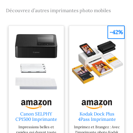
des impressions en
Découvrez d’autres imprimantes photo mobiles
format carte postale en
seulement 41 secondes.
Avec 54 feuilles de papier
4 x 6 cm Impressions
-42%
durables : avec un
revêtement spécial de
protection pour vos
souvenirs, les photos
peuvent durer jusqu'à
100 ans. Elles sont non
seulement résistantes à
l'eau, aux rayures et aux
empreintes digitales,
mais aussi
immédiatement prêtes à
l'emploi. Mesures
adaptées à vous : donnez
Canon SELPHY
Kodak Dock Plus
libre cours à votre
CP1500 Imprimante
4Pass Imprimante
créativité et imprimez
Photo Mobile avec kit
Photo (10x15cm) +
Impressions belles et
Imprimez et Brangez : Avec
dans une grande variété
de Papier, Noir,
Paquet avec 50 Papier
rapides qui durent toute
l'imprimante photo Kodak