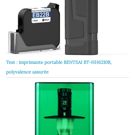
Test : imprimante portable BENTSAI BT-HH6210B,
polyvalence assurée