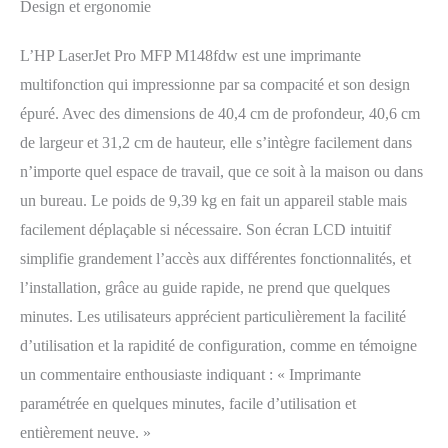
Résolution maximale: 1200 x
Design et ergonomie
1200 DPI. Copier: copie
simple. Résolution max. Des
L’HP LaserJet Pro MFP M148fdw est une imprimante
copies: 600 x 600 DPI.
multifonction qui impressionne par sa compacité et son design
Numérisation: Numérisation
couleur. Résolution de
épuré. Avec des dimensions de 40,4 cm de profondeur, 40,6 cm
numérisation optique: 1200 x
de largeur et 31,2 cm de hauteur, elle s’intègre facilement dans
1200 DPI. Télécopier:
n’importe quel espace de travail, que ce soit à la maison ou dans
télécopie simple Couleur:
Noir
un bureau. Le poids de 9,39 kg en fait un appareil stable mais
facilement déplaçable si nécessaire. Son écran LCD intuitif
simplifie grandement l’accès aux différentes fonctionnalités, et
l’installation, grâce au guide rapide, ne prend que quelques
minutes. Les utilisateurs apprécient particulièrement la facilité
d’utilisation et la rapidité de configuration, comme en témoigne
un commentaire enthousiaste indiquant : « Imprimante
paramétrée en quelques minutes, facile d’utilisation et
entièrement neuve. »