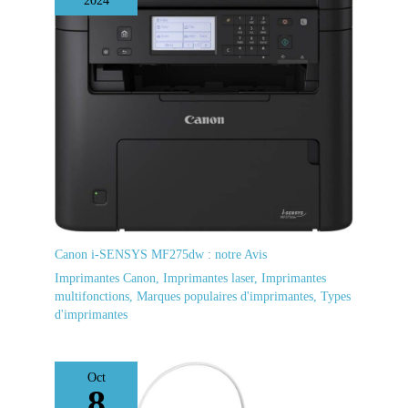
2024
besoin de moins de pièces de rechange - La tête d’impression est
également préinstallée afin de simplifier l’installation de votre
imprimante *Voir les notes de bas de page 1 à 15 sur la page Web
dédiée à Epson EcoTank
Canon i-SENSYS MF275dw : notre Avis
Imprimantes Canon
,
Imprimantes laser
,
Imprimantes
multifonctions
,
Marques populaires d'imprimantes
,
Types
d'imprimantes
Oct
8