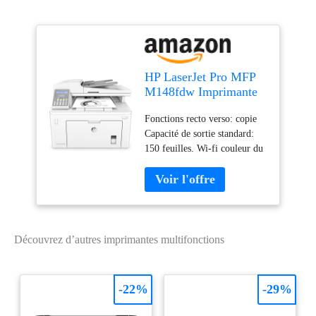
HP LaserJet Pro MFP
M148fdw Imprimante
Multifonctions Noir
Fonctions recto verso: copie
Capacité de sortie standard:
150 feuilles. Wi-fi couleur du
produit: Blanc Impression.
Taille de papier de série A
ISO maximum: A4. Capacité
d'entrée standard: 260 feuilles
Impression: impression Mono.
Résolution maximale: 1200 x
Découvrez d’autres imprimantes multifonctions
1200 DPI. Copier: copie
simple. Résolution max. Des
copies: 600 x 600 DPI.
-22%
-29%
Numérisation: Numérisation
couleur. Résolution de