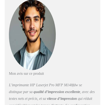
1200 DPI. Copier: copie
simple. Résolution max. Des
copies: 600 x 600 DPI.
Numérisation: Numérisation
couleur. Résolution de
numérisation optique: 1200 x
1200 DPI. Télécopier:
télécopie simple Couleur:
Noir
Mon avis sur ce produit
L’imprimante HP Laserjet Pro MFP M148fdw se
distingue par sa
qualité d’impression excellente
, avec des
textes nets et précis, et sa
vitesse d’impression
qui réduit