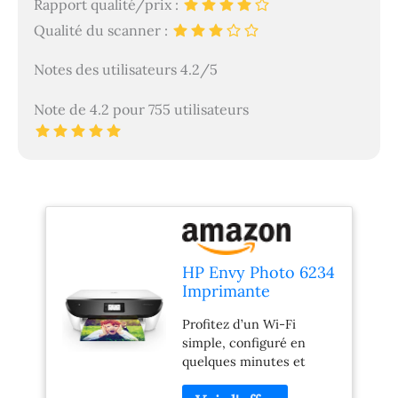
Rapport qualité/prix :
Qualité du scanner :
Notes des utilisateurs 4.2/5
Note de 4.2 pour 755 utilisateurs
HP Envy Photo 6234
Imprimante
Multifonction Jet
Profitez d’un Wi-Fi
d'encre Couleur (13
simple, configuré en
ppm, 4800 x 1200
quelques minutes et
ppp, WiFi,
commencez à imprimer
Impression Mobile,