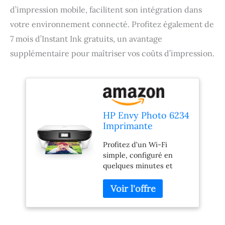
d’impression mobile, facilitent son intégration dans
votre environnement connecté. Profitez également de
7 mois d’Instant Ink gratuits, un avantage
supplémentaire pour maîtriser vos coûts d’impression.
HP Envy Photo 6234
Imprimante
Multifonction Jet
Profitez d’un Wi-Fi
d'encre Couleur (13
simple, configuré en
ppm, 4800 x 1200
quelques minutes et
ppp, WiFi,
commencez à imprimer
Impression Mobile,
rapidement impression
USB) - 7 mois
couleur, noir et blanc et
d’Instant Ink
photo au même prix Les
Gratuits
bacs à papier dédiés