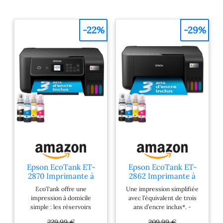
en fonction du type de
papier.
-22%
-29%
Epson EcoTank ET-
Epson EcoTank ET-
2870 Imprimante à
2862 Imprimante à
Réservoirs D’Encre |
Réservoirs D’Encre |
EcoTank offre une
Une impression simplifiée
Maison & Petit
Maison & Petit
impression à domicile
avec l’équivalent de trois
Bureau | Wi-FI | A4 |
Bureau | Wi-FI | A4 |
simple : les réservoirs
ans d’encre inclus*. -
Imprimer, Copier,
Imprimer, Copier,
d’encre ultra haute capacité
Économisez jusqu’à 90 %
Numériser | Écran
Numériser | Jusqu’à 3
229,99 €
209,99 €