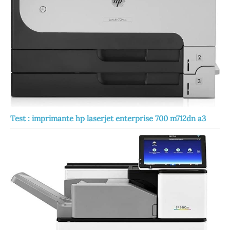
Test : imprimante hp laserjet enterprise 700 m712dn a3