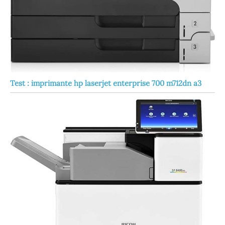
Test : imprimante hp laserjet enterprise 700 m712dn a3