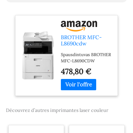
BROTHER MFC-
L8690cdw
Imprimante
Spausdintuvas BROTHER
Multifonction Laser
MFC-L8690CDW
Couleur
478,80 €
Découvrez d’autres imprimantes laser couleur