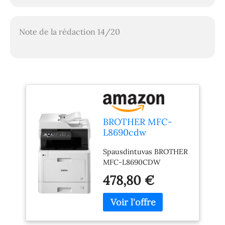
Note de la rédaction 14/20
BROTHER MFC-
L8690cdw
Imprimante
Spausdintuvas BROTHER
Multifonction Laser
MFC-L8690CDW
Couleur
478,80 €