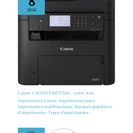
8
une utilisation avec des
2024
cartouches utilisant une
puce HP originale ; les
cartouches utilisant une
puce non HP pourraient ne
pas fonctionner ou cesser
de fonctionner
Canon i-SENSYS MF275dw : notre Avis
Imprimantes Canon
,
Imprimantes laser
,
Imprimantes multifonctions
,
Marques populaires
d'imprimantes
,
Types d'imprimantes
Oct