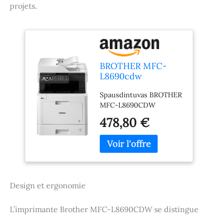
projets.
BROTHER MFC-
L8690cdw
Imprimante
Spausdintuvas BROTHER
Multifonction Laser
MFC-L8690CDW
Couleur
478,80 €
Design et ergonomie
L’imprimante Brother MFC-L8690CDW se distingue