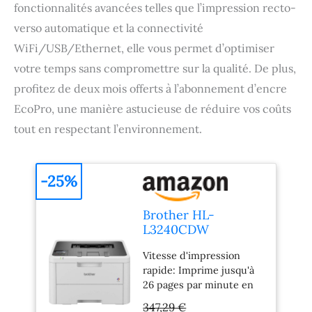
fonctionnalités avancées telles que l’impression recto-
verso automatique et la connectivité
WiFi/USB/Ethernet, elle vous permet d’optimiser
votre temps sans compromettre sur la qualité. De plus,
profitez de deux mois offerts à l’abonnement d’encre
EcoPro, une manière astucieuse de réduire vos coûts
tout en respectant l’environnement.
-25%
Brother HL-
L3240CDW
Imprimante Laser
Vitesse d'impression
Couleur
rapide: Imprime jusqu'à
WiFi/USB/Ethernet
26 pages par minute en
Recto-Verso
noir et en couleur
Automatique
347,29 €