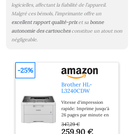
logicielles, affectant la fiabilité de l’appareil.
Malgré ces bémols, l’imprimante offre un
excellent rapport qualité-prix
et sa
bonne
autonomie des cartouches
constitue un atout non
négligeable.
-25%
Brother HL-
L3240CDW
Imprimante Laser
Vitesse d'impression
Couleur
rapide: Imprime jusqu'à
WiFi/USB/Ethernet
26 pages par minute en
Recto-Verso
noir et en couleur
Automatique
347,29 €
Impression recto verso
Imprime jusqu'à 26
259,90 €
automatique: Jusqu'à 10