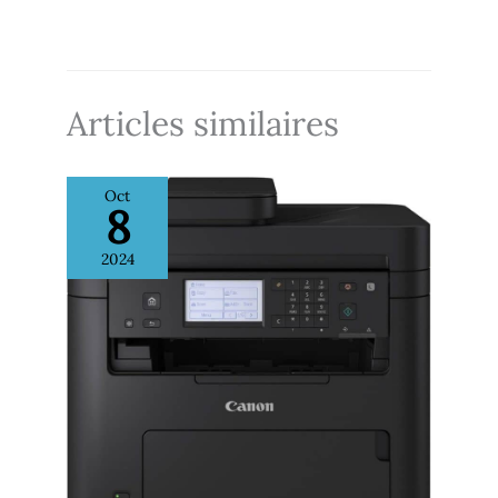
utilisent les nouveaux
toners hp terrajet : hp 219a
noir, hp 219a cyan, jaune et
magenta, hp 219x noir, hp
219x cyan, jaune et magenta
Articles similaires
Dotée d'un système de
sécurité dynamique, qui
pourrait être
périodiquement mis à jour
Oct
par le firmware, elle est
8
conçue exclusivement pour
une utilisation avec des
2024
cartouches utilisant une
puce HP originale ; les
cartouches utilisant une
puce non HP pourraient ne
pas fonctionner ou cesser
de fonctionner