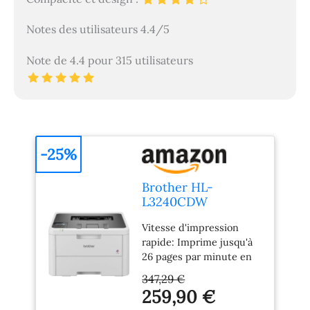
Notes des utilisateurs 4.4/5
Note de 4.4 pour 315 utilisateurs
-25%
Brother HL-
L3240CDW
Imprimante Laser
Vitesse d'impression
Couleur
rapide: Imprime jusqu'à
WiFi/USB/Ethernet
26 pages par minute en
Recto-Verso
noir et en couleur
Automatique
347,29 €
Impression recto verso
Imprime jusqu'à 26
259,90 €
automatique: Jusqu'à 10
Pages par Minute