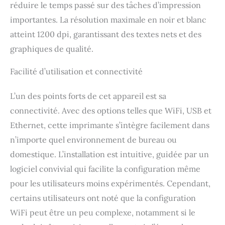
réduire le temps passé sur des tâches d’impression
disponibles: Capacité
standard de 1 000 pages
importantes. La résolution maximale en noir et blanc
et haute capacité de 2
atteint 1200 dpi, garantissant des textes nets et des
300 pages en couleur et
graphiques de qualité.
3 000 pages en noir
Facilité d’utilisation et connectivité
L’un des points forts de cet appareil est sa
connectivité. Avec des options telles que WiFi, USB et
Ethernet, cette imprimante s’intègre facilement dans
n’importe quel environnement de bureau ou
domestique. L’installation est intuitive, guidée par un
logiciel convivial qui facilite la configuration même
pour les utilisateurs moins expérimentés. Cependant,
certains utilisateurs ont noté que la configuration
WiFi peut être un peu complexe, notamment si le