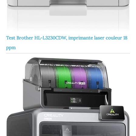
Test Brother HL-L3230CDW, imprimante laser couleur 18
ppm