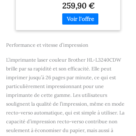
Impression recto verso
Imprime jusqu'à 26
259,90 €
automatique: Jusqu'à 10
Pages par Minute
faces par minute pour
Éligible au Forfait
économiser du papier
d'encre EcoPro
Connectivités multiples:
Ethernet Gigabit, WiFi
5GHz et USB pour une
Performance et vitesse d’impression
flexibilité maximale
Mémoire interne
généreuse: 256 Mo de
L’imprimante laser couleur Brother HL-L3240CDW
mémoire interne pour un
brille par sa rapidité et son efficacité. Elle peut
traitement efficace des
imprimer jusqu’à 26 pages par minute, ce qui est
documents Capacité
papier importante: Bac
particulièrement impressionnant pour une
d'entrée papier de 250
imprimante de cette gamme. Les utilisateurs
feuilles pour réduire les
rechargements fréquents
soulignent la qualité de l’impression, même en mode
Toners inclus: Livrés avec
recto-verso automatique, qui est simple à utiliser. La
l'imprimante pour 1 000
capacité d’impression recto-verso contribue non
pages en noir et 1 000
pages en couleur
seulement à économiser du papier, mais aussi à
Options de toners