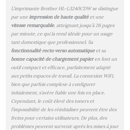
standard de 1 000 pages
et haute capacité de 2
L’imprimante Brother HL-L3240CDW se distingue
300 pages en couleur et
par une
impression de haute qualité
et une
3 000 pages en noir
vitesse remarquable
, atteignant jusqu’à 26 pages
par minute, ce qui la rend idéale pour un usage
tant domestique que professionnel. Sa
fonctionnalité recto verso automatique
et sa
bonne capacité de chargement papier
en font un
outil compact et efficace, parfaitement adapté
aux petits espaces de travail. La connexion WiFi,
bien que parfois complexe à configurer
initialement, s’avère fiable une fois en place.
Cependant, le coût élevé des toners et
l’impossibilité de les réinitialiser peuvent être des
freins pour certains utilisateurs. De plus, des
problèmes peuvent survenir après les mises à jour