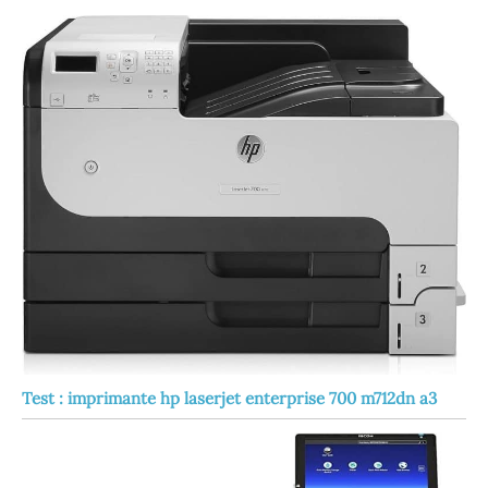
Test : imprimante hp laserjet enterprise 700 m712dn a3