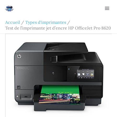
Aller
Rechercher
au
contenu
Accueil
Types d'imprimantes
Test de l’imprimante jet d’encre HP OfficeJet Pro 8620