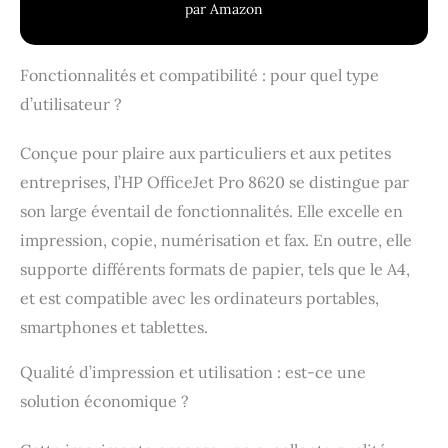
par Amazon
Fonctionnalités et compatibilité : pour quel type
d’utilisateur ?
Conçue pour plaire aux particuliers et aux petites
entreprises, l’HP OfficeJet Pro 8620 se distingue par
son large éventail de fonctionnalités. Elle excelle en
impression, copie, numérisation et fax. En outre, elle
supporte différents formats de papier, tels que le A4,
et est compatible avec les ordinateurs portables,
smartphones et tablettes.
Qualité d’impression et utilisation : est-ce une
solution économique ?