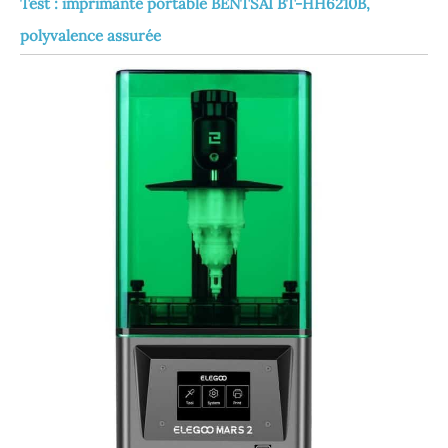
Test : imprimante portable BENTSAI BT-HH6210B,
polyvalence assurée