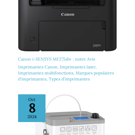
Canon i-SENSYS MF275dw : notre Avis
Imprimantes Canon
,
Imprimantes laser
,
Imprimantes multifonctions
,
Marques populaires
d'imprimantes
,
Types d'imprimantes
Oct
8
2024