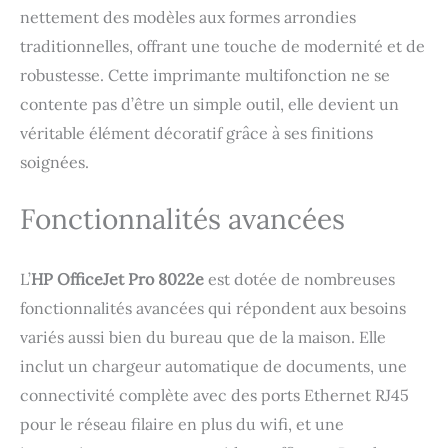
télécopie mobile et de productivité pendant
nettement des modèles aux formes arrondies
24 mois avec HP+ + 1 an de garantie
traditionnelles, offrant une touche de modernité et de
commerciale HP supplémentaire : Choisissez
robustesse. Cette imprimante multifonction ne se
HP + lors de la configuration et profitez de 2
ans de garantie commerciale HP et jusqu’à 3
contente pas d’être un simple outil, elle devient un
ans de garantie sous réserve d'inscription en
véritable élément décoratif grâce à ses finitions
ligne dans les 60 jours qui suivent l’achat de
l’imprima Connectivité totale : smartphone,
soignées.
tablette, Wifi, Ethernet, USB, Google Drive,
Dropbox Impression recto/verso
Fonctionnalités avancées
automatique Faites le choix d'une impression
durable : Les imprimantes HP+ utilisent des
cartouches fabriquées à partir de plastique
L’
HP OfficeJet Pro 8022e
est dotée de nombreuses
recyclé Cette imprimante est conçue pour
fonctionnalités avancées qui répondent aux besoins
fonctionner uniquement avec des
cartouches disposant de puces ou de
variés aussi bien du bureau que de la maison. Elle
circuits électroniques HP Authentique et
inclut un chargeur automatique de documents, une
bloquera les cartouches utilisant des puces
ou des circuits électroniques non HP.
connectivité complète avec des ports Ethernet RJ45
pour le réseau filaire en plus du wifi, et une