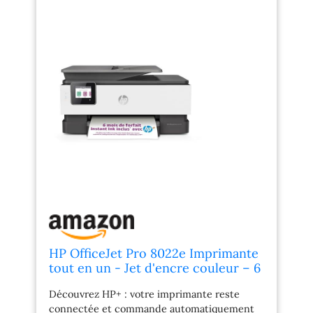
HP OfficeJet Pro 8022e Imprimante
tout en un - Jet d'encre couleur – 6
mois d'Instant Ink inclus avec HP+
Découvrez HP+ : votre imprimante reste
(Copie/Scan/Fax/Chargeur auto de
connectée et commande automatiquement
documents, Recto/Verso, Wifi)