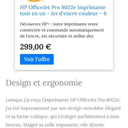
HP OfficeJet Pro 8022e Imprimante
tout en un - Jet d'encre couleur – 6
mois d'Instant Ink inclus avec HP+
Découvrez HP+ : votre imprimante reste
(Copie/Scan/Fax/Chargeur auto de
connectée et commande automatiquement
documents, Recto/Verso, Wifi)
de l’encre, est sécurisée et utilise des
cartouches fabriquées à partir de plastique
299,00 €
recyclé Imprimante éligible HP+: Choisissez
HP + lors de la configuration et profitez de 6
mois de forfait Instant Ink inclus. *Pour en
bénéficier inscrivez-vous dans les 7 jours
suivant l’installation de l’imprimante Pour
activer HP +, créez un compte HP, maintenez
Design et ergonomie
votre imprimante connectée à Internet et
n'utilisez que de l'encre HP authentique
pendant toute la durée de vie de
Lorsque j’ai reçu l’
imprimante HP OfficeJet Pro 8022e
,
l'imprimante Boostez votre productivité avec
j’ai été impressionné par son design monobloc élégant
HP Smart App : Imprimez et numérisez
depuis le creux de votre main avec
et sa forme cubique, qui s’intègre parfaitement à mon
l’application HP Smart. Bénéficiez de
bureau. Malgré sa taille imposante, elle dénote
fonctions avancées de numérisation, de