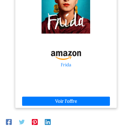
impression à domicile
bonnes performances :
transparente. Intégration
Vitesse allant jusqu’à 7,5
des appareils intelligents:
ppm en noir et 5,5 ppm en
Utilisez votre smartphone
couleur, avec une résolution
ou tablette avec
pouvant atteindre 1 200 x 1
l'application Epson Smart
200 ppp Panneau intuitif et
Panel pour imprimer,
design fonctionnel : Inclut
numériser, et plus. Créez
un panneau de commande
des livres photo, cartes de
LCD à icônes et un bac
vœux et collages avec
d’entrée de 60 feuilles
l'application Epson Creative
Contenu de la boîte
Print. Des impressions
:Imprimante tout-en-un HP
Frida
abordables et éclatantes:
DeskJet 2920; Cartouche
Le jeu d'encres Epson
de démarrage HP 308 noir;
Pineapple 604 garantit des
Cartouche de démarrage
impressions fiables et
HP 308 trois couleurs;
claires à un coût minimal.
Brochure sur les
Combinant des encres
réglementations; Guide de
noires à pigments et des
configuration; Guide de
encres couleur à colorants,
référence; Câble
il réduit les coûts
d’alimentation Dotée d'un
d'impression. Flexible et
système de sécurité
efficace: Économisez de
dynamique, qui pourrait
l'argent, de l'espace et du
être périodiquement mis à
temps avec cette
jour par le firmware, elle