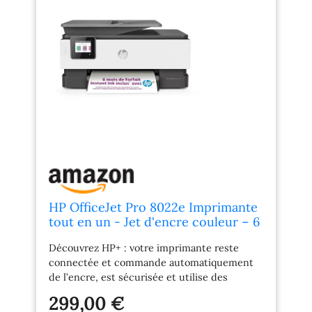
HP OfficeJet Pro 8022e Imprimante
tout en un - Jet d'encre couleur – 6
mois d'Instant Ink inclus avec HP+
Découvrez HP+ : votre imprimante reste
(Copie/Scan/Fax/Chargeur auto de
connectée et commande automatiquement
documents, Recto/Verso, Wifi)
de l’encre, est sécurisée et utilise des
cartouches fabriquées à partir de plastique
299,00 €
recyclé Imprimante éligible HP+: Choisissez