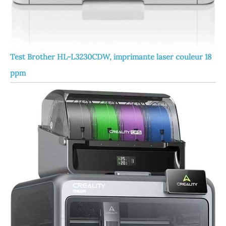
Test Brother HL-L3230CDW, imprimante laser couleur 18
ppm