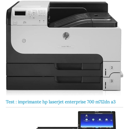
Test : imprimante hp laserjet enterprise 700 m712dn a3