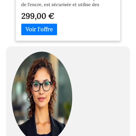
de l’encre, est sécurisée et utilise des
cartouches fabriquées à partir de plastique
299,00 €
recyclé Imprimante éligible HP+: Choisissez
HP + lors de la configuration et profitez de 6
mois de forfait Instant Ink inclus. *Pour en
bénéficier inscrivez-vous dans les 7 jours
suivant l’installation de l’imprimante Pour
activer HP +, créez un compte HP, maintenez
votre imprimante connectée à Internet et
n'utilisez que de l'encre HP authentique
pendant toute la durée de vie de
l'imprimante Boostez votre productivité avec
HP Smart App : Imprimez et numérisez
depuis le creux de votre main avec
l’application HP Smart. Bénéficiez de
fonctions avancées de numérisation, de
télécopie mobile et de productivité pendant
24 mois avec HP+ + 1 an de garantie
commerciale HP supplémentaire : Choisissez
HP + lors de la configuration et profitez de 2
ans de garantie commerciale HP et jusqu’à 3