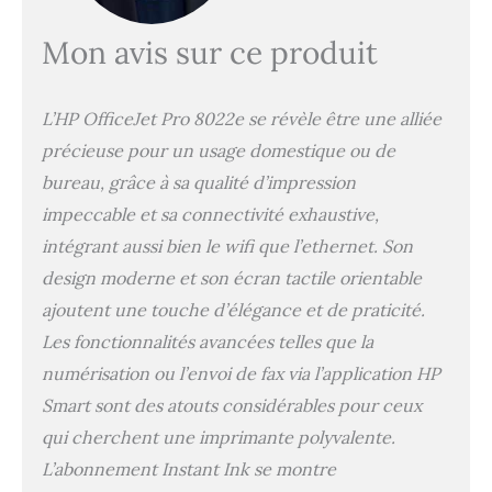
ans de garantie sous réserve d'inscription en
ligne dans les 60 jours qui suivent l’achat de
Mon avis sur ce produit
l’imprima Connectivité totale : smartphone,
tablette, Wifi, Ethernet, USB, Google Drive,
Dropbox Impression recto/verso
L’HP OfficeJet Pro 8022e se révèle être une alliée
automatique Faites le choix d'une impression
durable : Les imprimantes HP+ utilisent des
précieuse pour un usage domestique ou de
cartouches fabriquées à partir de plastique
bureau, grâce à sa qualité d’impression
recyclé Cette imprimante est conçue pour
impeccable et sa connectivité exhaustive,
fonctionner uniquement avec des
cartouches disposant de puces ou de
intégrant aussi bien le wifi que l’ethernet. Son
circuits électroniques HP Authentique et
design moderne et son écran tactile orientable
bloquera les cartouches utilisant des puces
ou des circuits électroniques non HP.
ajoutent une touche d’élégance et de praticité.
Les fonctionnalités avancées telles que la
numérisation ou l’envoi de fax via l’application HP
Smart sont des atouts considérables pour ceux
qui cherchent une imprimante polyvalente.
L’abonnement Instant Ink se montre