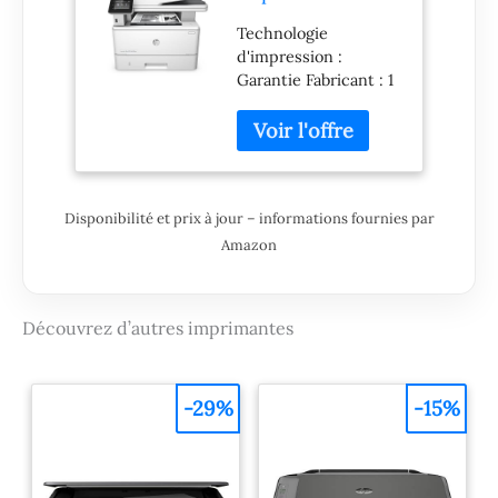
Laser Jet Pro
Technologie
Blanc/Gris
d'impression :
Foncé
Garantie Fabricant : 1
an(s)
Disponibilité et prix à jour – informations fournies par
Amazon
Découvrez d’autres imprimantes
-29%
-15%