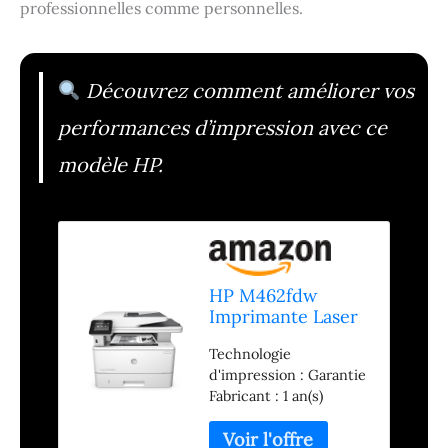
professionnelles comme personnelles.
Découvrez comment améliorer vos
performances d’impression avec ce
modèle HP.
HP M462fdw
Imprimante Laser
Jet Pro Blanc/Gris
Technologie
Foncé
d'impression : Garantie
Fabricant : 1 an(s)