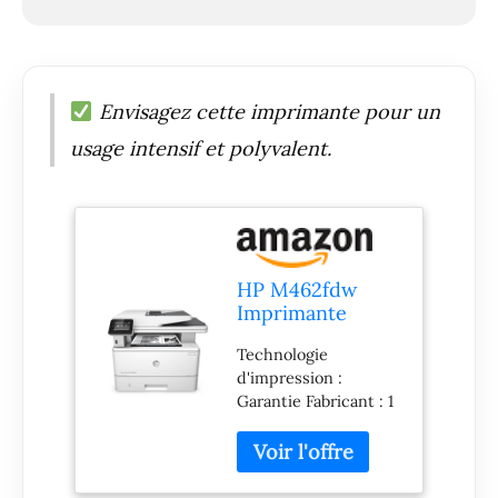
Envisagez cette imprimante pour un
usage intensif et polyvalent.
HP M462fdw
Imprimante
Laser Jet Pro
Technologie
Blanc/Gris
d'impression :
Foncé
Garantie Fabricant : 1
an(s)