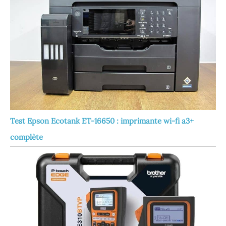
Test Epson Ecotank ET-16650 : imprimante wi-fi a3+
complète