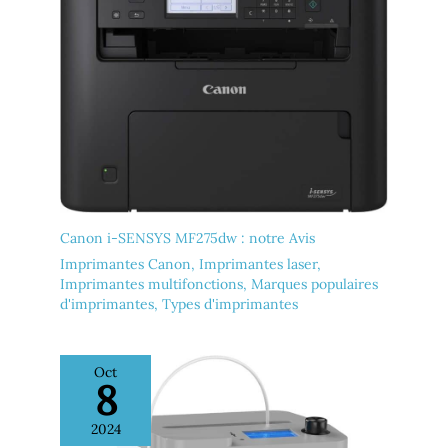
Canon i-SENSYS MF275dw : notre Avis
Imprimantes Canon
,
Imprimantes laser
,
Imprimantes multifonctions
,
Marques populaires
d'imprimantes
,
Types d'imprimantes
Oct
8
2024