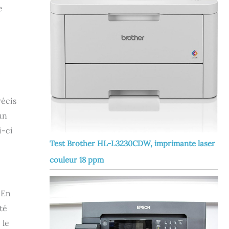
e
u
récis
un
i-ci
Test Brother HL-L3230CDW, imprimante laser
couleur 18 ppm
 En
té
 le