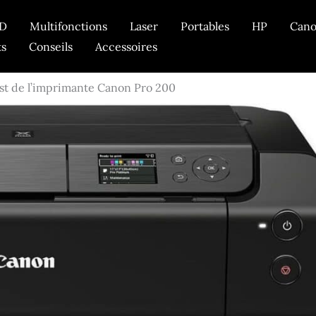
D
Multifonctions
Laser
Portables
HP
Can
ts
Conseils
Accessoires
st de l’imprimante Canon Pro 200