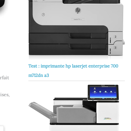
Test : imprimante hp laserjet enterprise 700
m712dn a3
rfait
ises,