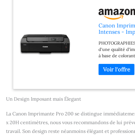
Canon Imprim
Intenses - Im
Couleur à Bas
PHOTOGRAPHIES H
- Facile à Utili
d'une qualité d'i
à base de coloran
vous pourrez béné
riches et d'une i
PAPIER QUI VOUS 
imprimant sur dif
photos. Qu'il s'a
cette petite impr
Un Design Imposant mais Élegant
garantit une impr
contrôlez les niv
accédez facilemen
La Canon Imprimante Pro 200 se distingue immédiatement p
l'écran LCD de 7
x 20H centimètres, nous vous recommandons de lui prévo
problèmes de dés
travail. Son design reste néanmoins élégant et professionn
dispose de 3 opti