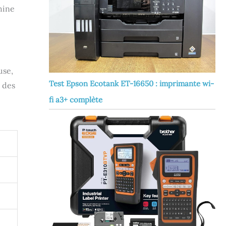
hine
use,
Test Epson Ecotank ET-16650 : imprimante wi-
é des
fi a3+ complète