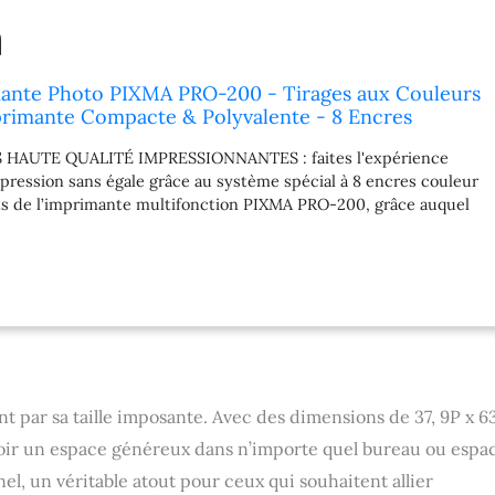
ante Photo PIXMA PRO-200 - Tirages aux Couleurs
primante Compacte & Polyvalente - 8 Encres
e de Colorants - 3 Options d'Alimentation en Papier
AUTE QUALITÉ IMPRESSIONNANTES : faites l'expérience
ser
mpression sans égale grâce au système spécial à 8 encres couleur
ts de l’imprimante multifonction PIXMA PRO-200, grâce auquel
ficier d'une reproduction exceptionnelle, de couleurs plus
mpression professionnelle réaliste, à chaque fois. CHOISISSEZ LE
CONVIENT : profitez d'une grande liberté d'impression en
férents types et tailles de supports avec cette imprimante
gisse de papiers sans bordure, pour beaux-arts ou panoramiques,
imante polyvalente prend en charge plusieurs supports et
ession personnalisable sans effort. RAPIDITÉ & CONVIVIALITÉ :
eaux d'encre, effectuez des vérifications de maintenance et
t aux instructions de l'imprimante photo instantanée avec
ar sa taille imposante. Avec des dimensions de 37, 9P x 63
,5 cm intégré. IMPRESSION PARFAITE À CHAQUE FOIS : fini les
ir un espace généreux dans n’importe quel bureau ou espa
alignement du papier ! L’imprimante A3 couleur PIXMA PRO-200
el, un véritable atout pour ceux qui souhaitent allier
ons d'alimentation papier différentes et d'une fonction de