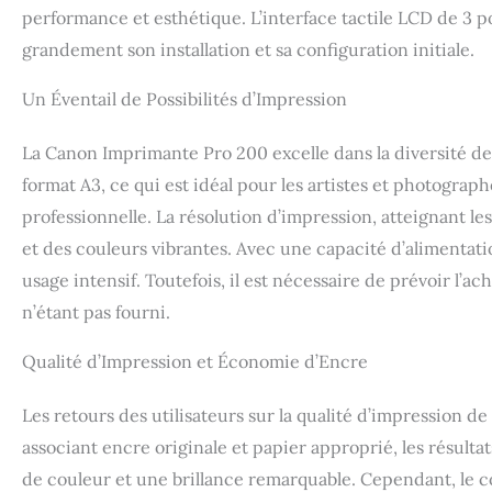
réalignement auto
performance et esthétique. L’interface tactile LCD de 3 pou
d'impression sur
grandement son installation et sa configuration initiale.
facilement de la r
page professionne
Un Éventail de Possibilités d’Impression
permet de prendre
programmes de ph
de la retouche à 
La Canon Imprimante Pro 200 excelle dans la diversité de 
Canon Pixma Pro 
format A3, ce qui est idéal pour les artistes et photogra
impressions aux c
professionnelle. La résolution d’impression, atteignant l
également sur sup
rapidement, impr
et des couleurs vibrantes. Avec une capacité d’alimentation
correction de l'in
usage intensif. Toutefois, il est nécessaire de prévoir l’a
en page d'impressi
n’étant pas fourni.
7,5 cm rend l'impr
en herbe, des tir
Polyvalente et co
Qualité d’Impression et Économie d’Encre
tient sur le burea
supports pour fac
Les retours des utilisateurs sur la qualité d’impression d
associant encre originale et papier approprié, les résult
de couleur et une brillance remarquable. Cependant, le c