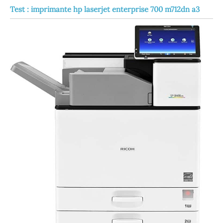
Test : imprimante hp laserjet enterprise 700 m712dn a3