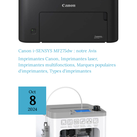
Canon i-SENSYS MF275dw : notre Avis
Imprimantes Canon
,
Imprimantes laser
,
Imprimantes multifonctions
,
Marques populaires
d'imprimantes
,
Types d'imprimantes
Oct
8
2024