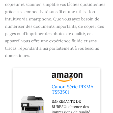
copieur et scanner, simplifie vos tâches quotidiennes
grâce à sa connectivité sans fil et une utilisation
intuitive via smartphone. Que vous ayez besoin de
numériser des documents importants, de copier des
pages ou d’imprimer des photos de qualité, cet
appareil vous offre une expérience fluide et sans
tracas, répondant ainsi parfaitement à vos besoins
domestiques.
Canon Série PIXMA
TS5350i
Imprimante,
IMPRIMANTE DE
Copieur, Scanner
BUREAU: obtenez des
pour la Maison
impressions de qualité