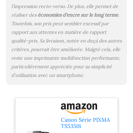
intégrés dotés de la
l’impression recto-verso. De plus, elle permet de
technologie MegaTank,
réaliser des
économies d’encre sur le long terme
.
idéale pour les volumes
Toutefois, son prix peut sembler excessif par
d'impression mensuels
faibles à moyens -
rapport aux attentes en matière de rapport
imprimez plus, à moindre
qualité-prix. Sa livraison, notée en deçà des autres
coût CANON :
critères, pourrait être améliorée. Malgré cela, elle
imprimante Canon ultra
performante conçue
reste une imprimante multifonction performante,
pour garantir des
particulièrement appréciée pour sa simplicité
impressions de haute
qualité et un excellent
d’utilisation avec un smartphone.
rapport qualité-prix à
chaque impression
Canon Série PIXMA
TS5350i
Imprimante,