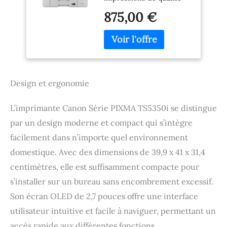
Tout-en-un, Écran
professionnelle grâce à
OLED | Sans Fil pour
875,00 €
cette imprimantes Canon
une Impression
ultra performante pour la
Facile avec
maison et les petits
Smartphone
bureaux - garantit des
Imprimante Canon
impressions avec du
pour la Maison avec
texte net et des couleurs
PIXMA Print Plan
Design et ergonomie
éclatantes à chaque fois
IMPRIMANTE SANS FIL :
scannez directement
L’imprimante Canon Série PIXMA TS5350i se distingue
vers les dossiers du
par un design moderne et compact qui s’intègre
réseau et vos e-mails
pour des flux de travail
facilement dans n’importe quel environnement
ininterrompus,
domestique. Avec des dimensions de 39,9 x 41 x 31,4
imprimante compacte,
centimètres, elle est suffisamment compacte pour
impression de
documents
s’installer sur un bureau sans encombrement excessif.
professionnels à des
Son écran OLED de 2,7 pouces offre une interface
vitesses élevées, 24 ipm
utilisateur intuitive et facile à naviguer, permettant un
(noir), 15,5 ipm (couleur)
CARACTÉRISTIQUES :
accès rapide aux différentes fonctions.