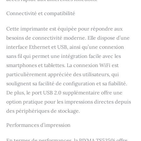
imprimante tout-en-un,
écran LCD inclinable,
Connectivité et compatibilité
voyant d'état, interface
utilisateur intuitive, CAD
Cette imprimante est équipée pour répondre aux
frontal recto-verso 50
feuilles, impression
besoins de connectivité moderne. Elle dispose d’une
recto-verso automatique,
interface Ethernet et USB, ainsi qu’une connexion
capacité de 350 feuilles
sans fil qui permet une intégration facile avec les
sans rechargement de
papier fastidieux
smartphones et tablettes. La connexion WiFi est
ÉCONOMIQUE :
particulièrement appréciée des utilisateurs, qui
imprimante compacte
avec réservoirs d'encre
soulignent sa facilité de configuration et sa fiabilité.
intégrés dotés de la
De plus, le port USB 2.0 supplémentaire offre une
technologie MegaTank,
option pratique pour les impressions directes depuis
idéale pour les volumes
d'impression mensuels
des périphériques de stockage.
faibles à moyens -
imprimez plus, à moindre
Performances d’impression
coût CANON :
imprimante Canon ultra
En termes de performances, la PIXMA TS5350i offre