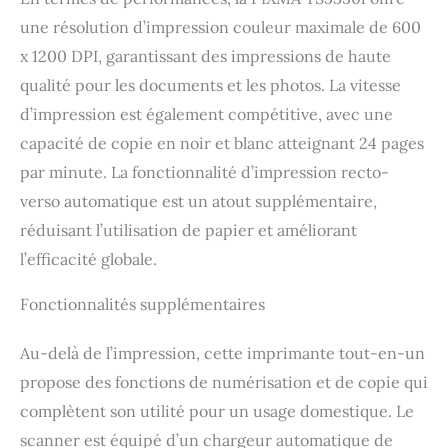
performante conçue
pour garantir des
une résolution d’impression couleur maximale de 600
impressions de haute
x 1200 DPI, garantissant des impressions de haute
qualité et un excellent
qualité pour les documents et les photos. La vitesse
rapport qualité-prix à
chaque impression
d’impression est également compétitive, avec une
capacité de copie en noir et blanc atteignant 24 pages
par minute. La fonctionnalité d’impression recto-
verso automatique est un atout supplémentaire,
réduisant l’utilisation de papier et améliorant
l’efficacité globale.
Fonctionnalités supplémentaires
Au-delà de l’impression, cette imprimante tout-en-un
propose des fonctions de numérisation et de copie qui
complètent son utilité pour un usage domestique. Le
scanner est équipé d’un chargeur automatique de