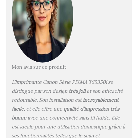
pour des flux de travail
ininterrompus,
imprimante compacte,
impression de
documents
professionnels à des
vitesses élevées, 24 ipm
(noir), 15,5 ipm (couleur)
CARACTÉRISTIQUES :
imprimante tout-en-un,
écran LCD inclinable,
Mon avis sur ce produit
voyant d'état, interface
utilisateur intuitive, CAD
L’imprimante Canon Série PIXMA TS5350i se
frontal recto-verso 50
distingue par son design
très joli
et son efficacité
feuilles, impression
recto-verso automatique,
redoutable. Son installation est
incroyablement
capacité de 350 feuilles
facile
, et elle offre une
qualité d’impression très
sans rechargement de
bonne
avec une connectivité sans fil fluide. Elle
papier fastidieux
ÉCONOMIQUE :
est idéale pour une utilisation domestique grâce à
imprimante compacte
ses fonctionnalités telles que le scan et
avec réservoirs d'encre