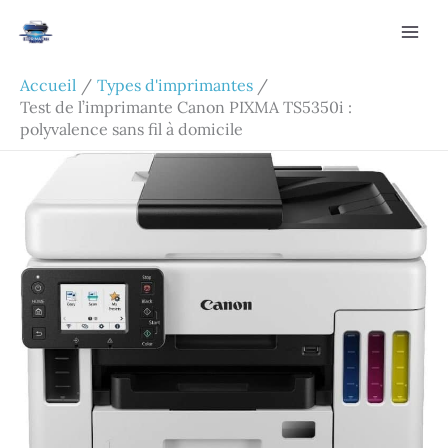
Aller
Rechercher
au
contenu
Accueil
Types d'imprimantes
Test de l’imprimante Canon PIXMA TS5350i :
polyvalence sans fil à domicile