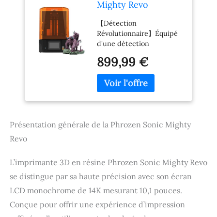
Mighty Revo
Imprimante 3D en
【Détection
Résine | Haute
Révolutionnaire】Équipé
Précision 14K
d'une détection
Monochrome 10.1
intelligente des résidus et
Pouces Écran LCD |
899,99 €
des défaillances, le Sonic
405nm UV
Mighty Revo repousse les
Photopolymérisation
limites technologiques,
en Résine | Grande
offrant une solution de
Taille d'impression
pointe pour les
223x126x235 mm
utilisateurs avancés.
Présentation générale de la Phrozen Sonic Mighty
【Précision Améliorée】
Expérimentez une clarté
Revo
inégalée avec une
intensité lumineuse
L’imprimante 3D en résine Phrozen Sonic Mighty Revo
uniforme et une
résolution de détail ultra-
se distingue par sa haute précision avec son écran
fine aussi mince que 16,8
LCD monochrome de 14K mesurant 10,1 pouces.
μm x 24,8 μm, établissant
Conçue pour offrir une expérience d’impression
une nouvelle norme dans
l'impression de précision.