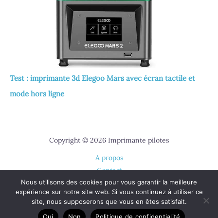
Test : imprimante 3d Elegoo Mars avec écran tactile et
mode hors ligne
Copyright © 2026 Imprimante pilotes
A propos
Contact
Nous utilisons des cookies pour vous garantir la meilleure
Plan du site
expérience sur notre site web. Si vous continuez à utiliser ce
Mentions légales
site, nous supposerons que vous en êtes satisfait.
Politique de confidentialité
Oui
Non
Politique de confidentialité