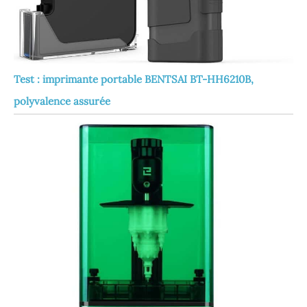
Test : imprimante portable BENTSAI BT-HH6210B,
polyvalence assurée