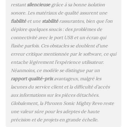
Automatique Sans
restant
silencieuse
grâce à sa bonne isolation
Effort】Simplifiez la
sonore. Les matériaux de qualité assurent une
configuration avec la
calibration automatique
fiabilité
et une
stabilité
rassurantes, bien que l’on
de l'axe Z. Une simple
déplore quelques soucis : des problèmes de
pression sur un bouton
connectivité avec le port USB et un écran qui
garantit que votre
imprimante est toujours
flashe parfois. Ces obstacles se doublent d’une
prête à fonctionner
erreur critique mentionnée par le software, ce qui
parfaitement.
entache légèrement l’expérience utilisateur.
Néanmoins, ce modèle se distingue par un
rapport qualité-prix
avantageux, malgré les
lacunes du service client et la difficulté d’accès
aux informations sur les pièces détachées.
Globalement, la Phrozen Sonic Mighty Revo reste
une valeur sûre pour les adeptes de haute
précision et de projets en grande échelle.