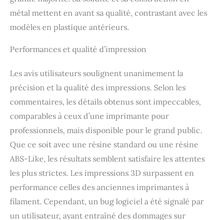
calibration automatique
métal mettent en avant sa qualité, contrastant avec les
de l'axe Z. Une simple
modèles en plastique antérieurs.
pression sur un bouton
garantit que votre
imprimante est toujours
Performances et qualité d’impression
prête à fonctionner
parfaitement.
Les avis utilisateurs soulignent unanimement la
précision et la qualité des impressions. Selon les
commentaires, les détails obtenus sont impeccables,
comparables à ceux d’une imprimante pour
professionnels, mais disponible pour le grand public.
Que ce soit avec une résine standard ou une résine
ABS-Like, les résultats semblent satisfaire les attentes
les plus strictes. Les impressions 3D surpassent en
performance celles des anciennes imprimantes à
filament. Cependant, un bug logiciel a été signalé par
un utilisateur, ayant entraîné des dommages sur