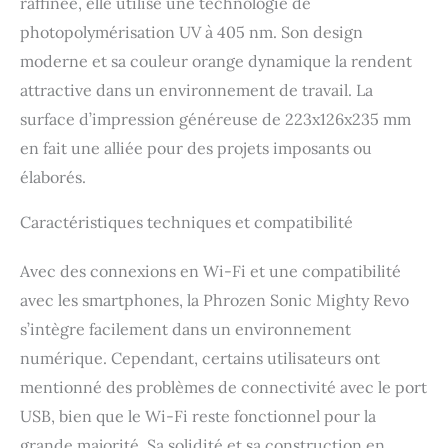
raffinée, elle utilise une technologie de
【Surveillance Mobile】
photopolymérisation UV à 405 nm. Son design
Connectez-vous sans
moderne et sa couleur orange dynamique la rendent
problème à vos
impressions avec notre
attractive dans un environnement de travail. La
application dédiée.
surface d’impression généreuse de 223x126x235 mm
Surveillez, ajustez ou
arrêtez vos impressions
en fait une alliée pour des projets imposants ou
de n'importe où,
élaborés.
garantissant des résultats
parfaits à chaque fois.
Caractéristiques techniques et compatibilité
【Rail à Vis à Billes
Stable】Obtenez une
Avec des connexions en Wi-Fi et une compatibilité
stabilité et une précision
de l'impression inégalées
avec les smartphones, la Phrozen Sonic Mighty Revo
avec un pas minimum de
s’intègre facilement dans un environnement
10 μm pour des résultats
impeccables.
numérique. Cependant, certains utilisateurs ont
【Nivellement
mentionné des problèmes de connectivité avec le port
Automatique Sans
USB, bien que le Wi-Fi reste fonctionnel pour la
Effort】Simplifiez la
configuration avec la
grande majorité. Sa solidité et sa construction en