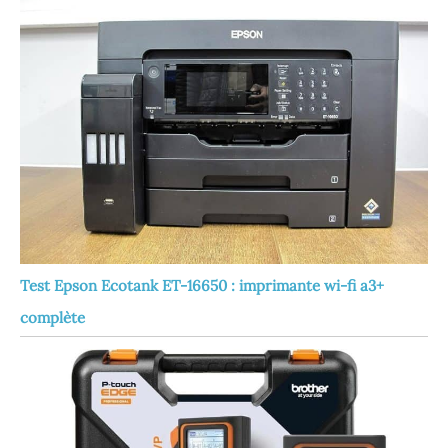
Test Epson Ecotank ET-16650 : imprimante wi-fi a3+
complète