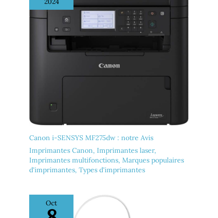
2024
cette imprimante multifonction à votre installation
domestique ou professionnelle et imprimer depuis vos
appareils mobiles, tablettes et ordinateurs portables*
Technologie Zéro Chaleur - Grâce à la technologie Zéro
Chaleur Micro Piezo, vous bénéficiez d’une
consommation d’énergie réduite et vous avez besoin de
moins de pièces de rechange - La tête d’impression est
également préinstallée afin de simplifier l’installation de
votre imprimante *Voir les notes de bas de page 1 à 15
sur la page Web dédiée à Epson EcoTank
Canon i-SENSYS MF275dw : notre Avis
Imprimantes Canon
,
Imprimantes laser
,
Imprimantes multifonctions
,
Marques populaires
d'imprimantes
,
Types d'imprimantes
Oct
8