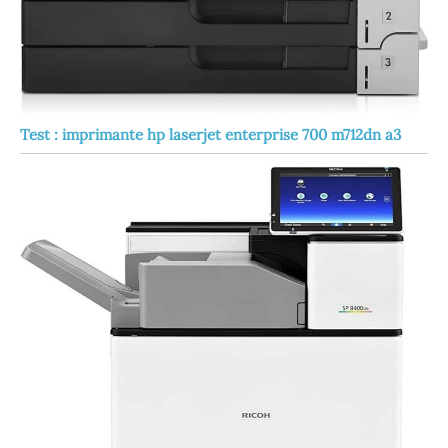
Test : imprimante hp laserjet enterprise 700 m712dn a3