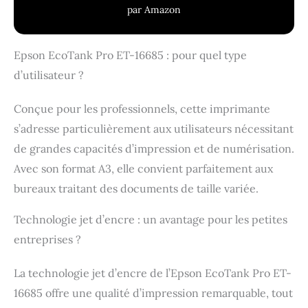
par Amazon
Epson EcoTank Pro ET-16685 : pour quel type
d’utilisateur ?
Conçue pour les professionnels, cette imprimante
s’adresse particulièrement aux utilisateurs nécessitant
de grandes capacités d’impression et de numérisation.
Avec son format A3, elle convient parfaitement aux
bureaux traitant des documents de taille variée.
Technologie jet d’encre : un avantage pour les petites
entreprises ?
La technologie jet d’encre de l’Epson EcoTank Pro ET-
16685 offre une qualité d’impression remarquable, tout