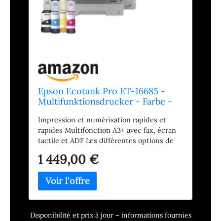
Epson Ecotank Pro ET-16685 -
Multifunktionsdrucker - Farbe -
Tintenstrahl - Its - A3 (medien)
Impression et numérisation rapides et
rapides Multifonction A3+ avec fax, écran
tactile et ADF Les différentes options de
connectivité vous permettent d'imprimer
1 449,00 €
facilement
Disponibilité et prix à jour – informations fournies