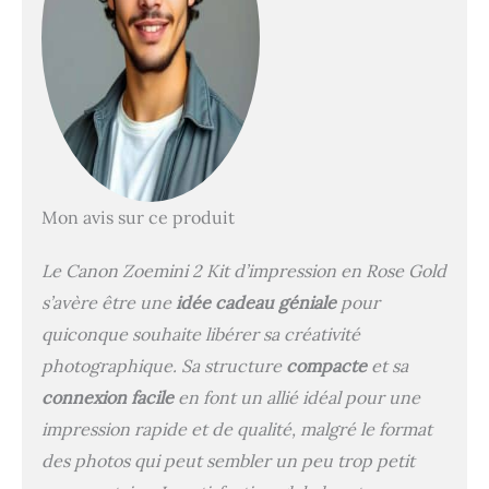
CONNECTIVITÉ
IMPECCABLE : reliez
votre mini imprimante
instantanément à
n'importe quel
smartphone à l'aide de la
fonction Bluetooth 5.0
pour des impressions
sans effort et sans câble,
où que vos aventures
Mon avis sur ce produit
vous mènent. ZÉRO
ENCRE ET EN COULEUR
Le Canon Zoemini 2 Kit d’impression en Rose Gold
: profitez d'une
s’avère être une
idée cadeau géniale
pour
impression écologique
grâce à la technologie
quiconque souhaite libérer sa créativité
ZINK qui permet
photographique. Sa structure
compacte
et sa
d'obtenir des photos aux
connexion facile
en font un allié idéal pour une
couleurs vibrantes sans
le tracas lié au
impression rapide et de qualité, malgré le format
remplacement de
des photos qui peut sembler un peu trop petit
cartouches d'encre sur