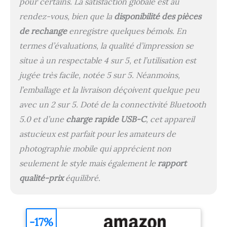
votre petite imprimante
pour certains. La satisfaction globale est au
photo. RECHARGEZ-LA
rendez-vous, bien que la
disponibilité des pièces
ET C'EST PARTI : avec
de rechange
enregistre quelques bémols. En
une batterie intégrée
pouvant couvrir environ
termes d’évaluations, la qualité d’impression se
20 impressions par
situe à un respectable 4 sur 5, et l’utilisation est
charge et un système de
jugée très facile, notée 5 sur 5. Néanmoins,
recharge rapide de type
C, votre imprimante sans
l’emballage et la livraison déçoivent quelque peu
encre aura suffisamment
avec un 2 sur 5. Doté de la connectivité Bluetooth
d'énergie pour répondre
à tous vos besoins en
5.0 et d’une
charge rapide USB-C
, cet appareil
matière d'impression.
astucieux est parfait pour les amateurs de
KIT TOUT-EN-UN : optez
photographie mobile qui apprécient non
pour un kit d'impression
avec 30 feuilles de papier
seulement le style mais également le
rapport
photo ZINK et 20
qualité-prix
équilibré.
autocollants ronds et
immergez-vous dans un
monde de
personnalisation et
-17%
d'expression créative.