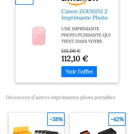
Canon ZOEMINI 2
Imprimante Photo
Portable Mini
UNE IMPRIMANTE
Thermique
PHOTO PUISSANTE QUI
Bluetooth
TIENT DANS VOTRE
POCHE : libérez tout le
135,00 €
potentiel de l'impression
112,10 €
portable avec cette mini
imprimante portable au
design si compact qu'elle
tient dans votre poche.
Transformez
instantanément
Découvrez d’autres imprimantes photo portables
n'importe quel moment
en un souvenir durable
sur du papier adhésif,
prêt à être admiré
-38%
-42%
partout où la vie vous
emmène. UNE