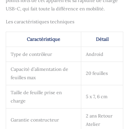
points forts de cet appareil est sa rapidité de charge
photo. RECHARGEZ-LA
USB-C, qui fait toute la différence en mobilité.
ET C'EST PARTI : avec
une batterie intégrée
Les caractéristiques techniques
pouvant couvrir environ
20 impressions par
charge et un système de
Caractéristique
Détail
recharge rapide de type
C, votre imprimante sans
encre aura suffisamment
Type de contrôleur
Android
d'énergie pour répondre
à tous vos besoins en
Capacité d’alimentation de
matière d'impression.
20 feuilles
KIT TOUT-EN-UN : optez
feuilles max
pour un kit d'impression
avec 30 feuilles de papier
Taille de feuille prise en
photo ZINK et 20
5 x 7, 6 cm
autocollants ronds et
charge
immergez-vous dans un
monde de
2 ans Retour
personnalisation et
Garantie constructeur
Atelier
d'expression créative.