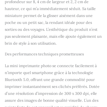
profondeur sur 8, 4 cm de largeur et 2, 2 cm de
IMPECCABLE : reliez
hauteur, ce qui m’a immédiatement séduit. Sa taille
votre mini imprimante
instantanément à
miniature permet de la glisser aisément dans une
n'importe quel
poche ou un petit sac, la rendant idéale pour des
smartphone à l'aide de la
sorties ou des voyages. L’esthétique du produit n’est
fonction Bluetooth 5.0
pour des impressions
pas seulement plaisante, mais elle ajoute également un
sans effort et sans câble,
brin de style à son utilisation.
où que vos aventures
vous mènent. ZÉRO
Des performances techniques prometteuses
ENCRE ET EN COULEUR
: profitez d'une
impression écologique
La mini imprimante photo se connecte facilement à
grâce à la technologie
n’importe quel smartphone grâce à la technologie
ZINK qui permet
Bluetooth 5.0, offrant une grande commodité pour
d'obtenir des photos aux
couleurs vibrantes sans
imprimer instantanément ses clichés préférés. Dotée
le tracas lié au
d’une résolution d’impression de 300 x 300 dpi, elle
remplacement de
cartouches d'encre sur
assure des images de bonne qualité visuelle. L’un des
votre petite imprimante