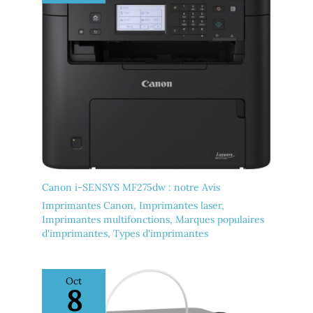
Canon i-SENSYS MF275dw : notre Avis
Imprimantes Canon
,
Imprimantes laser
,
Imprimantes multifonctions
,
Marques populaires
d'imprimantes
,
Types d'imprimantes
Oct
8