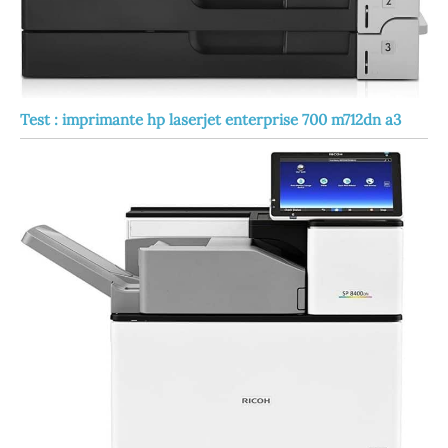
Test : imprimante hp laserjet enterprise 700 m712dn a3