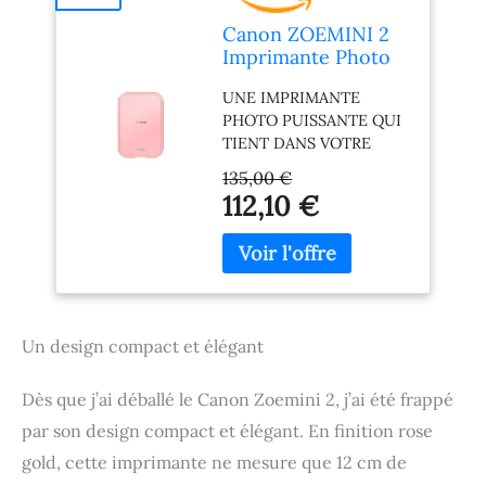
Canon ZOEMINI 2
Imprimante Photo
Portable Mini
UNE IMPRIMANTE
Thermique
PHOTO PUISSANTE QUI
Bluetooth
TIENT DANS VOTRE
POCHE : libérez tout le
135,00 €
potentiel de l'impression
112,10 €
portable avec cette mini
imprimante portable au
design si compact qu'elle
tient dans votre poche.
Transformez
instantanément
Un design compact et élégant
n'importe quel moment
en un souvenir durable
sur du papier adhésif,
Dès que j’ai déballé le Canon Zoemini 2, j’ai été frappé
prêt à être admiré
par son design compact et élégant. En finition rose
partout où la vie vous
gold, cette imprimante ne mesure que 12 cm de
emmène. UNE
CONNECTIVITÉ