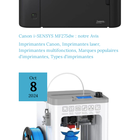
Canon i-SENSYS MF275dw : notre Avis
Imprimantes Canon
,
Imprimantes laser
,
Imprimantes multifonctions
,
Marques populaires
d'imprimantes
,
Types d'imprimantes
Oct
8
2024