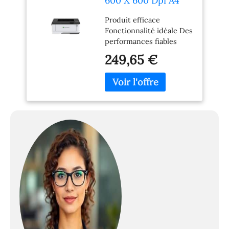
600 X 600 Dpi A4
(ms431dn Mono A4 -
Produit efficace
40ppm 256mb 1ghz
Fonctionnalité idéale Des
Dual Apa Displ)
performances fiables
249,65 €