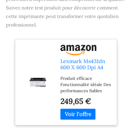
Suivez notre test produit pour découvrir comment
cette imprimante peut transformer votre quotidien
professionnel.
Lexmark Ms431dn
600 X 600 Dpi A4
(ms431dn Mono A4 -
Produit efficace
40ppm 256mb 1ghz
Fonctionnalité idéale Des
Dual Apa Displ)
performances fiables
249,65 €