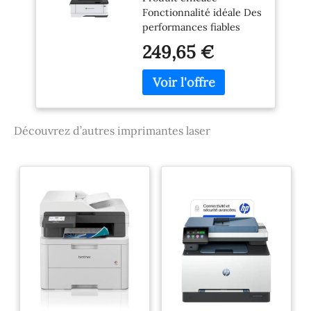
40ppm 256mb 1ghz
Fonctionnalité idéale Des
Dual Apa Displ)
performances fiables
249,65 €
Découvrez d’autres imprimantes laser