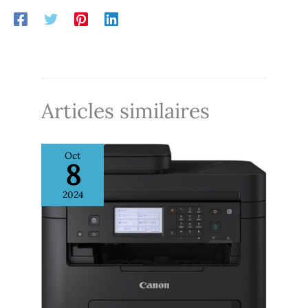
d’assistance ; câble
d’alimentation Les
imprimantes hp color
laserjet pro série 3300
utilisent les nouveaux
toners hp terrajet : hp 219a
noir, hp 219a cyan, jaune et
magenta, hp 219x noir, hp
Articles similaires
219x cyan, jaune et magenta
Dotée d'un système de
sécurité dynamique, qui
pourrait être
Oct
périodiquement mis à jour
8
par le firmware, elle est
conçue exclusivement pour
une utilisation avec des
2024
cartouches utilisant une
puce HP originale ; les
cartouches utilisant une
puce non HP pourraient ne
pas fonctionner ou cesser
de fonctionner