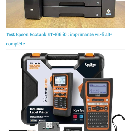
Test Epson Ecotank ET-16650 : imprimante wi-fi a3+
complète