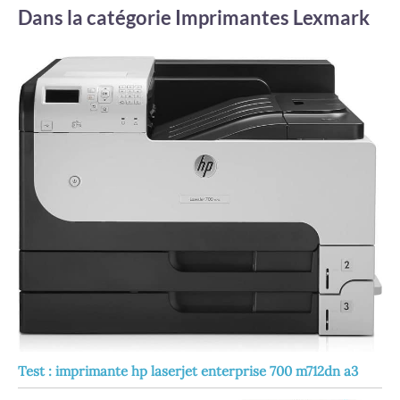
Dans la catégorie Imprimantes Lexmark
Test : imprimante hp laserjet enterprise 700 m712dn a3