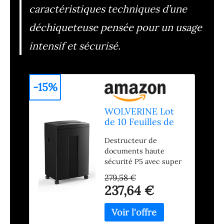
caractéristiques techniques d’une
déchiqueteuse pensée pour un usage
intensif et sécurisé.
-15%
WOLVERINE Lot
de 10 Feuilles de
Papier P5 Haute
Destructeur de
sécurité pour
documents haute
déchiqueteuse de
sécurité P5 avec super
Documents 60
micro coupe pour
Minutes avec
279,58 €
protéger les
Super Micro
237,64 €
informations
Coupe pour Papier
confidentielles ; le
Lourd, CD, Ultra
couteau dans la fente
Longue durée et