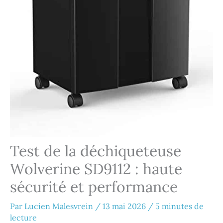
Test de la déchiqueteuse
Wolverine SD9112 : haute
sécurité et performance
Par
Lucien Malesvrein
/
13 mai 2026
/
5 minutes de
lecture