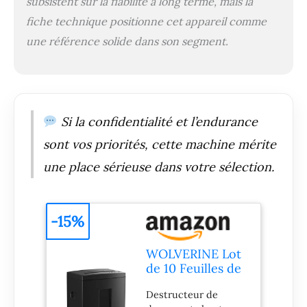
subsistent sur la fiabilité à long terme, mais la
fiche technique positionne cet appareil comme
une référence solide dans son segment.
Si la confidentialité et l’endurance
sont vos priorités, cette machine mérite
une place sérieuse dans votre sélection.
-15%
WOLVERINE Lot
de 10 Feuilles de
Papier P5 Haute
Destructeur de
sécurité pour