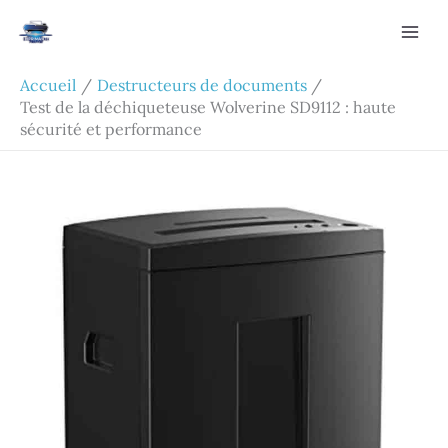
Aller
Rechercher
au
contenu
Accueil
Destructeurs de documents
Test de la déchiqueteuse Wolverine SD9112 : haute
sécurité et performance