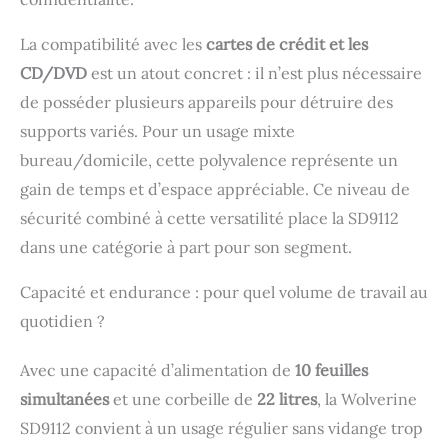
les agrafes, les
trombones, les cartes
La compatibilité avec les
cartes de crédit et les
de crédit et les
CD/DVD
est un atout concret : il n’est plus nécessaire
matériaux publicitaires
Certificat de sécurité
de posséder plusieurs appareils pour détruire des
CE.
supports variés. Pour un usage mixte
bureau/domicile, cette polyvalence représente un
gain de temps et d’espace appréciable. Ce niveau de
sécurité combiné à cette versatilité place la SD9112
dans une catégorie à part pour son segment.
Capacité et endurance : pour quel volume de travail au
quotidien ?
Avec une capacité d’alimentation de
10 feuilles
simultanées
et une corbeille de
22 litres
, la Wolverine
SD9112 convient à un usage régulier sans vidange trop