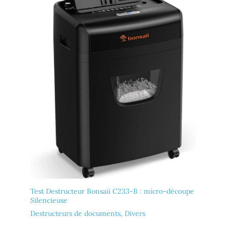
Test Destructeur Bonsaii C233-B : micro-découpe
Silencieuse
Destructeurs de documents
,
Divers