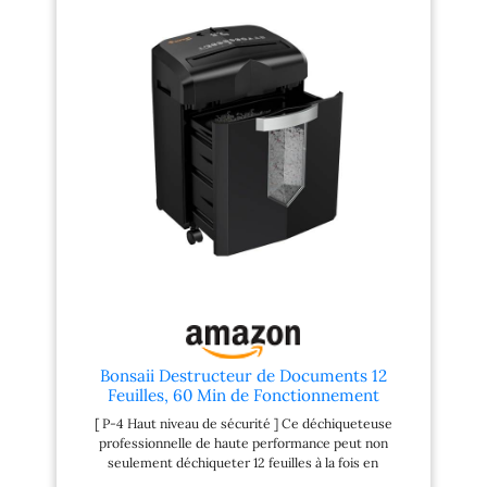
de papier d'imprimante de
crédit en métal), les agrafes
70-80g à la fois, et peut
et les petits trombones 3
également détruire les
minutes d’autonomie et 30
cartes de crédit (en feuilles
minutes de refroidissement
simples, mais pas les cartes
; si l’appareil dépasse
de crédit en métal), les
l’autonomie maximale, il
agrafes et les petites
s’éteint automatiquement
trombones Le destructeur
pour éviter la surchauffe
fonctionne pendant 3
Interrupteur de commande
minutes. En cas de
à 4 modes (auto/marche,
surchauffe, la lampe rouge
arrêt, marche arrière,
s'allume. Veuillez le laisser
marche avant) et voyants
refroidir pendant 20
d’état LED pour la mise
minutes Le bac à déchets
sous tension, la surchauffe
de 13 litres offre
et la surcharge ; panier de
suffisamment d'espace
14 l facile à vider Qualité
pour vos matériaux
testée : dans le cadre des
déchiquetés. Le démarrage
contrôles de qualité
automatique et la marche
d’Amazon Basics, nous
Bonsaii Destructeur de Documents 12
arrière manuelle
testons chaque broyeur
Feuilles, 60 Min de Fonctionnement
garantissent un
avant de l’expédier, ce qui
[ P-4 Haut niveau de sécurité ] Ce déchiqueteuse
fonctionnement fluide de
signifie que vous pourriez
professionnelle de haute performance peut non
votre dechiqueteuse papier
trouver des restes de
seulement déchiqueter 12 feuilles à la fois en
electrique Le design
papier provenant du test
minuscules particules de 5 x 12 mm, mais aussi
compact du destructeur de
Remarque importante : Ne