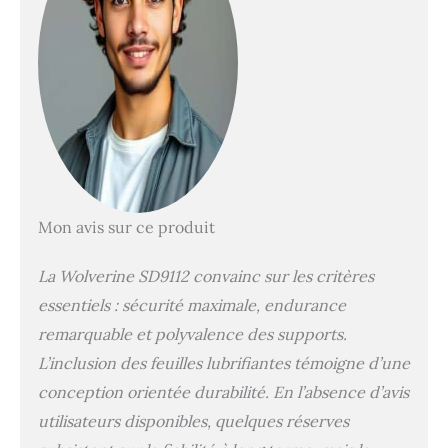
fonctionnement
continu jusqu'à 60
minutes, idéal pour le
bureau à domicile.
Fonctionnement
ultra silencieux à 54
dB - Poubelle
amovible de 21 l avec
fenêtre transparente.
Les couteaux en acier
allié détruisent
Mon avis sur ce produit
facilement les
agrafes, les
La Wolverine SD9112 convainc sur les critères
trombones, les cartes
de crédit et les
essentiels : sécurité maximale, endurance
matériaux
remarquable et polyvalence des supports.
publicitaires
L’inclusion des feuilles lubrifiantes témoigne d’une
Certificat de sécurité
CE.
conception orientée durabilité. En l’absence d’avis
utilisateurs disponibles, quelques réserves