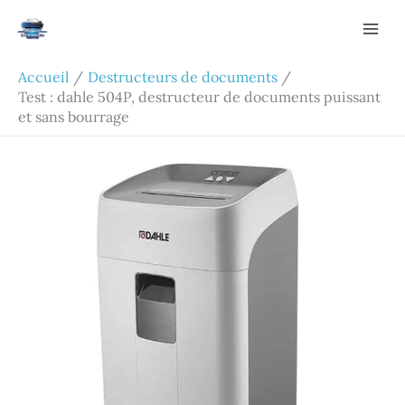
Aller
Rechercher
au
contenu
Accueil
Destructeurs de documents
Test : dahle 504P, destructeur de documents puissant
et sans bourrage