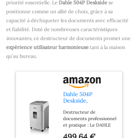
priorité essentielle. Le
Dahle 504P Deskside
se
positionne comme un allié de choix, grâce à sa
capacité à déchiqueter les documents avec efficacité
et fiabilité. Doté de nombreuses
caractéristiques
innovantes
, ce destructeur de documents promet une
expérience utilisateur harmonieuse
tant à la maison
qu’au bureau.
Dahle 504P
Deskside,
destructeur de
Destructeur de
documents P-5 de
documents professionnel
grande capacité,
et pratique : Le DAHLE
moteur puissant
Deskside 504P permet
pour 15 feuilles,
499,64 €