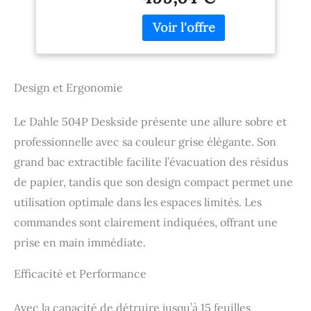
de détruire efficacement
durée de
les documents
fonctionnement
directement sur le lieu
prolongée, bac
de travail. Avec un
extractible, sans
volume de collecte de 40
bourrage pour la
litres, il est idéal pour
maison et le bureau.
Design et Ergonomie
une utilisation
quotidienne au bureau.
Niveau de sécurité élevé
Le Dahle 504P Deskside présente une allure sobre et
P-5 : protège vos
professionnelle avec sa couleur grise élégante. Son
données sensibles grâce
à une granulométrie de 2
grand bac extractible facilite l’évacuation des résidus
mm x 15 mm et répond
de papier, tandis que son design compact permet une
aux normes de sécurité
utilisation optimale dans les espaces limités. Les
les plus strictes pour les
documents
commandes sont clairement indiquées, offrant une
confidentiels. Rouleaux
prise en main immédiate.
de coupe MHP durables :
Les rouleaux de coupe
Efficacité et Performance
de haute qualité en acier
composite garantissent
une longue durée de vie
Avec la capacité de détruire jusqu’à 15 feuilles