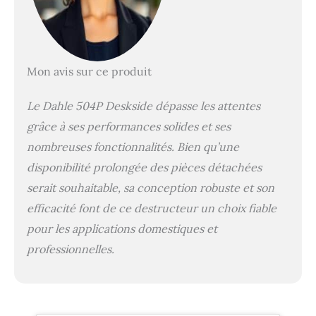
de coupe MHP durables :
Les rouleaux de coupe
de haute qualité en acier
composite garantissent
une longue durée de vie
Mon avis sur ce produit
et gèrent facilement une
production de 13 à 15
Le Dahle 504P Deskside dépasse les attentes
feuilles (80 g/m²). Arrêt
grâce à ses performances solides et ses
et démarrage
automatiques : L'arrêt
nombreuses fonctionnalités. Bien qu’une
automatique après 10
disponibilité prolongée des pièces détachées
minutes d'inutilisation et
serait souhaitable, sa conception robuste et son
la barrière lumineuse
intégrée pour l'arrêt
efficacité font de ce destructeur un choix fiable
automatique garantissent
pour les applications domestiques et
une manipulation aisée
et sûre. Indicateurs
professionnelles.
visuels : Prévient les
surcharges et indique le
niveau du conteneur de
collecte de 40 litres afin