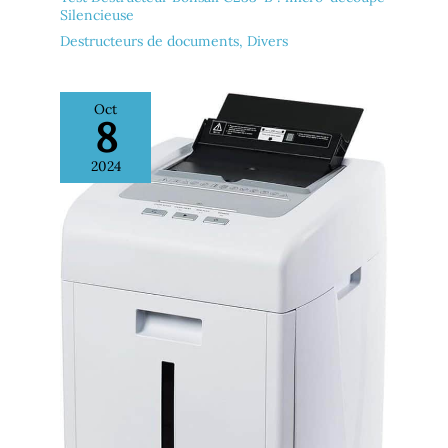
Silencieuse
- Le destructeur de
documents Fellowes 99Ci
Destructeurs de documents
,
Divers
dispose d'une garantie de 2
ans (5 ans sur les cylindres
de coupe), et vous
bénéficiez d'un service
Oct
8
clients de qualité.
2024