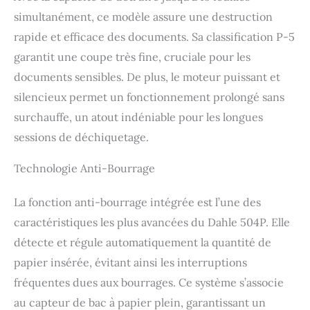
et gèrent facilement une
simultanément, ce modèle assure une destruction
production de 13 à 15
rapide et efficace des documents. Sa classification P-5
feuilles (80 g/m²). Arrêt
et démarrage
garantit une coupe très fine, cruciale pour les
automatiques : L'arrêt
documents sensibles. De plus, le moteur puissant et
automatique après 10
silencieux permet un fonctionnement prolongé sans
minutes d'inutilisation et
la barrière lumineuse
surchauffe, un atout indéniable pour les longues
intégrée pour l'arrêt
sessions de déchiquetage.
automatique garantissent
une manipulation aisée
Technologie Anti-Bourrage
et sûre. Indicateurs
visuels : Prévient les
surcharges et indique le
La fonction anti-bourrage intégrée est l’une des
niveau du conteneur de
caractéristiques les plus avancées du Dahle 504P. Elle
collecte de 40 litres afin
détecte et régule automatiquement la quantité de
de minimiser les
interruptions et
papier insérée, évitant ainsi les interruptions
d'assurer une utilisation
fréquentes dues aux bourrages. Ce système s’associe
efficace.
au capteur de bac à papier plein, garantissant un