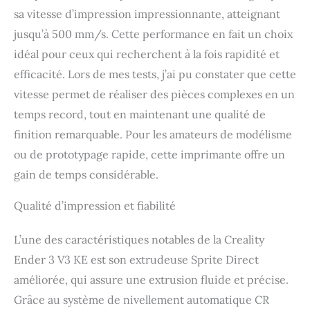
imprimantes. L'Ender-3
sa vitesse d’impression impressionnante, atteignant
V3 KE offre de plus
grands avantages de
jusqu’à 500 mm/s. Cette performance en fait un choix
vitesse par rapport aux
idéal pour ceux qui recherchent à la fois rapidité et
autres modèles de la
série Ender-3. Veuillez
efficacité. Lors de mes tests, j’ai pu constater que cette
vérifier la tension
vitesse permet de réaliser des pièces complexes en un
d'entrée (230 V/115 V
temps record, tout en maintenant une qualité de
requis) avant d'alimenter
l'appareil. 【Interface
finition remarquable. Pour les amateurs de modélisme
utilisateur intelligente,
ou de prototypage rapide, cette imprimante offre un
auto-test en une seule
gain de temps considérable.
touche】L'imprimante
3D Ender-3 V3 KE
dispose d'une interface
Qualité d’impression et fiabilité
utilisateur tactile
réactive avec une barre
L’une des caractéristiques notables de la Creality
d'onglets intuitive, un
Ender 3 V3 KE est son extrudeuse Sprite Direct
auto-test intelligent
pour le décalage Z, un
améliorée, qui assure une extrusion fluide et précise.
nivellement automatique
Grâce au système de nivellement automatique CR
et plus encore en une