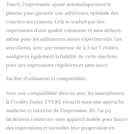
Touch, l’imprimante ajuste automatiquement le
seule touche, un aperçu
du modèle en temps réel
plateau pour garantir une adhérence optimale des
et des animations vives
couches successives. Cela se traduit par des
des paramètres
d'impression. 【Rail
impressions d’une qualité constante et sans défauts,
linéaire d'axe X】Le rail
même pour les utilisateurs moins expérimentés. Les
linéaire précis sur le
avis clients, avec une moyenne de 4,3 sur 5 étoiles,
marche en douceur
(coefficient de
soulignent également la fiabilité de cette machine
frottement 0,04),
pour des impressions régulières et sans souci.
fabriqué en acier rigide,
reste comme neuf même
Facilité d’utilisation et compatibilité
après une utilisation
prolongée. 【Hotend
avec chauffage
Avec une compatibilité directe avec les smartphones,
céramique 60W】
la Creality Ender 3 V3 KE s’inscrit dans une approche
Chauffage céramique
moderne et intuitive de l’impression 3D. J’ai pu
60W, l'imprimante 3D
Creality est capable de
facilement connecter mon appareil mobile pour lancer
fondre complètement les
des impressions et surveiller leur progression en
filaments d'impression à