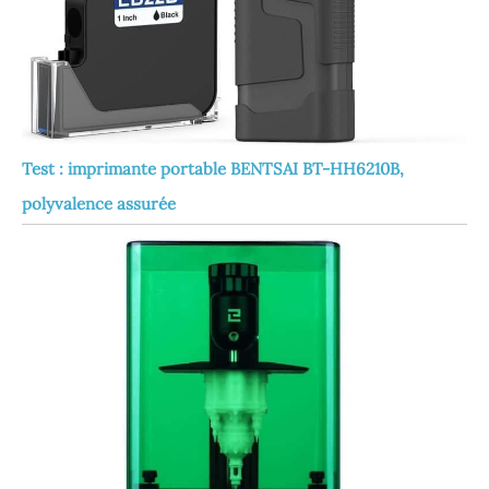
Test : imprimante portable BENTSAI BT-HH6210B,
polyvalence assurée