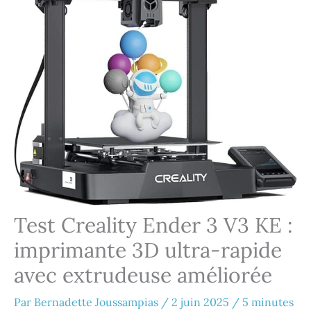
Test Creality Ender 3 V3 KE :
imprimante 3D ultra-rapide
avec extrudeuse améliorée
Par
Bernadette Joussampias
/
2 juin 2025
/
5 minutes