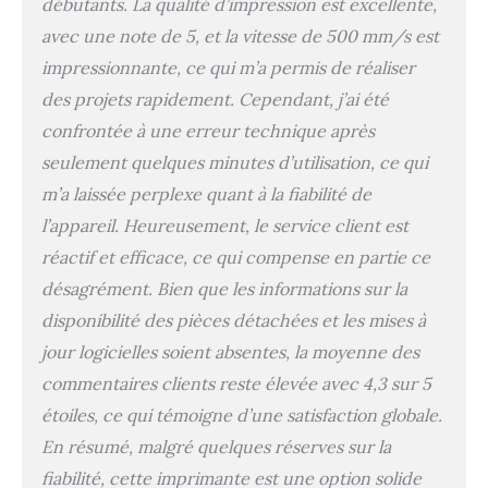
débutants. La qualité d’impression est excellente,
seule touche, un aperçu
avec une note de 5, et la vitesse de 500 mm/s est
du modèle en temps réel
et des animations vives
impressionnante, ce qui m’a permis de réaliser
des paramètres
des projets rapidement. Cependant, j’ai été
d'impression. 【Rail
linéaire d'axe X】Le rail
confrontée à une erreur technique après
linéaire précis sur le
seulement quelques minutes d’utilisation, ce qui
marche en douceur
m’a laissée perplexe quant à la fiabilité de
(coefficient de
frottement 0,04),
l’appareil. Heureusement, le service client est
fabriqué en acier rigide,
réactif et efficace, ce qui compense en partie ce
reste comme neuf même
désagrément. Bien que les informations sur la
après une utilisation
prolongée. 【Hotend
disponibilité des pièces détachées et les mises à
avec chauffage
jour logicielles soient absentes, la moyenne des
céramique 60W】
Chauffage céramique
commentaires clients reste élevée avec 4,3 sur 5
60W, l'imprimante 3D
étoiles, ce qui témoigne d’une satisfaction globale.
Creality est capable de
En résumé, malgré quelques réserves sur la
fondre complètement les
filaments d'impression à
fiabilité, cette imprimante est une option solide