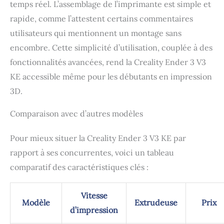
temps réel. L’assemblage de l’imprimante est simple et
grande vitesse, rupture
thermique bimétallique,
rapide, comme l’attestent certains commentaires
empêchant efficacement
utilisateurs qui mentionnent un montage sans
le fluage thermique, buse
en cuivre qui permet une
encombre. Cette simplicité d’utilisation, couplée à des
impression à 300 ℃ avec
fonctionnalités avancées, rend la Creality Ender 3 V3
poignée pour les
KE accessible même pour les débutants en impression
filaments Hyper PLA,
PETG, ABS, TPU (95A) et
3D.
ASA. 【Ventilateurs de
refroidissement du
Comparaison avec d’autres modèles
modèle 4010 sur deux
côtés】Ender-3 V3 KE a
Pour mieux situer la Creality Ender 3 V3 KE par
le ventilateur de
refroidissement du
rapport à ses concurrentes, voici un tableau
modèle 4010 de chaque
comparatif des caractéristiques clés :
côté de la tête
d'impression, qui
refroidit rapidement et
Vitesse
Modèle
Extrudeuse
Prix
uniformément la zone
d’impression
fraîchement imprimée et