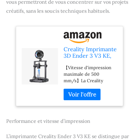
vous permettront de vous concentrer sur vos projets
créatifs, sans les soucis techniques habituels.
Creality Imprimante
3D Ender 3 V3 KE,
vitesse d'impression
【Vitesse d'impression
maximale de 500
maximale de 500
mm/s, extrudeuse
mm/s】La Creality
directe Sprite
Ender-3 V3 KE prend en
améliorée,
charge une réactivité
nivellement
d'impression maximale
automatique, CR
de 500 mm/s et une
Touch, rail linéaire
accélération de 8000
axes X, taille
mm/s², ce qui permet un
d'impression 220 x
Performance et vitesse d’impression
gain de temps de 86 %
par rapport aux autres
L’imprimante Creality Ender 3 V3 KE se distingue par