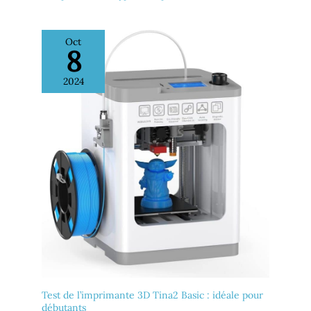
confortable au quotidien
Format mini pour petits
espaces : Avec un format de
Oct
210 x 165 x 252 mm et un
8
volume d'impression de 100
x 100 x 100 mm, cette mini
imprimante 3D se place
2024
facilement sur une étagère
ou un bureau. Son
fonctionnement discret
convient aux études, loisirs
et créations à la maison.
Test de l’imprimante 3D Tina2 Basic : idéale pour
débutants