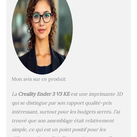
V3 KE offre de plus
grands avantages de
vitesse par rapport aux
autres modèles de la
série Ender-3. Veuillez
vérifier la tension
d'entrée (230 V/115 V
requis) avant d'alimenter
l'appareil. 【Interface
utilisateur intelligente,
auto-test en une seule
touche】L'imprimante
Mon avis sur ce produit
3D Ender-3 V3 KE
dispose d'une interface
La
Creality Ender 3 V3 KE
est une imprimante 3D
utilisateur tactile
réactive avec une barre
qui se distingue par son rapport qualité-prix
d'onglets intuitive, un
intéressant, surtout pour les budgets serrés. J’ai
auto-test intelligent
trouvé que son assemblage était relativement
pour le décalage Z, un
nivellement automatique
simple, ce qui est un point positif pour les
et plus encore en une