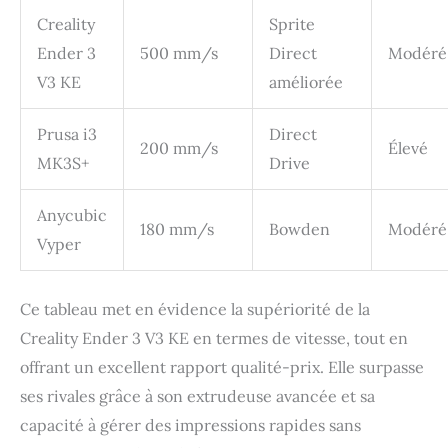
maintient vos
imprimantes en bon état
Creality
Sprite
à tout moment.
Ender 3
500 mm/s
Direct
Modéré
V3 KE
améliorée
Prusa i3
Direct
200 mm/s
Élevé
MK3S+
Drive
Anycubic
180 mm/s
Bowden
Modéré
Vyper
Ce tableau met en évidence la supériorité de la
Creality Ender 3 V3 KE en termes de vitesse, tout en
offrant un excellent rapport qualité-prix. Elle surpasse
ses rivales grâce à son extrudeuse avancée et sa
capacité à gérer des impressions rapides sans