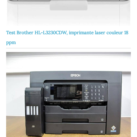
Test Brother HL-L3230CDW, imprimante laser couleur 18
ppm