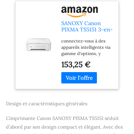
SANOXY Canon
PIXMA TS5151 3-en-
1 imprimante -
connectez-vous à des
Blanc
appareils intelligents via
gamme d'options, y
compris bluetooth pour
153,25 €
faciliter l'impression wi-
fi et de numérisation via
canon application print
Capacité de stockage de
la mémoire: 64 MB Plate-
forme du matériel: USB
Design et caractéristiques générales
2.0
L’imprimante Canon SANOXY PIXMA TS5151 séduit
d’abord par son design compact et élégant. Avec des