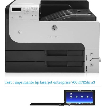
Test : imprimante hp laserjet enterprise 700 m712dn a3