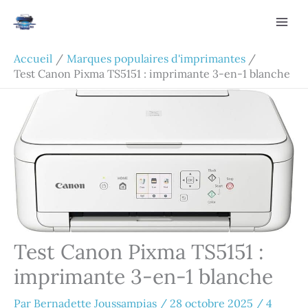
Aller
Rechercher
au
contenu
Accueil
Marques populaires d'imprimantes
Test Canon Pixma TS5151 : imprimante 3-en-1 blanche
Test Canon Pixma TS5151 :
imprimante 3-en-1 blanche
Par
Bernadette Joussampias
/
28 octobre 2025
/
4