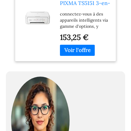
PIXMA TS5151 3-en-
1 imprimante -
connectez-vous à des
Blanc
appareils intelligents via
gamme d'options, y
compris bluetooth pour
153,25 €
faciliter l'impression wi-
fi et de numérisation via
canon application print
Capacité de stockage de
la mémoire: 64 MB Plate-
forme du matériel: USB
2.0