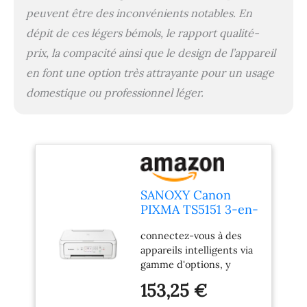
peuvent être des inconvénients notables. En
dépit de ces légers bémols, le rapport qualité-
prix, la compacité ainsi que le design de l’appareil
en font une option très attrayante pour un usage
domestique ou professionnel léger.
SANOXY Canon
PIXMA TS5151 3-en-
1 imprimante -
connectez-vous à des
Blanc
appareils intelligents via
gamme d'options, y
compris bluetooth pour
153,25 €
faciliter l'impression wi-