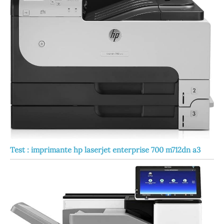
Test : imprimante hp laserjet enterprise 700 m712dn a3