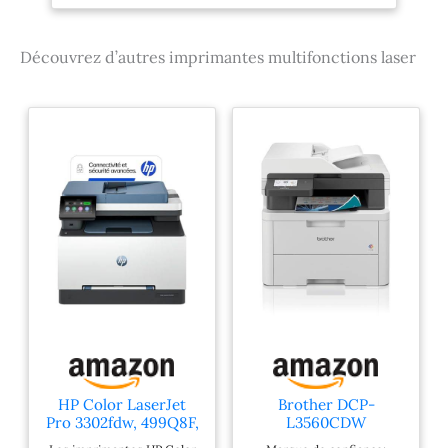
(Laser, Impression
couleur, 1200 x 1200
DPI, Copie couleur,
Découvrez d’autres imprimantes multifonctions laser
A4, Noir, Blanc)
HP Color LaserJet
Brother DCP-
Pro 3302fdw, 499Q8F,
L3560CDW
Imprimante
Imprimante Laser