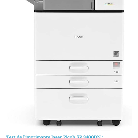
Test de l’imprimante laser Ricoh SP 8400DN :