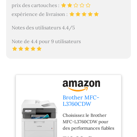
prix des cartouches :
expérience de livraison :
Notes des utilisateurs 4.4/5
Note de 4.4 pour 9 utilisateurs
Brother MFC-
L3760CDW
Multifonction 4 en 1
Choisissez le Brother
Laser A4 Couleur
MFC-L3760CDW pour
des performances fiables
et un environnement de