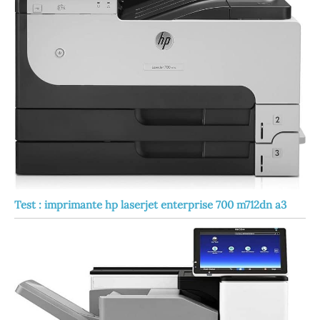
Test : imprimante hp laserjet enterprise 700 m712dn a3