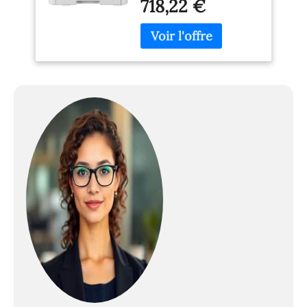
718,22 €
travail éco-responsable.
Polyvalente.
Écoresponsable.
Écoresponsable : Blauer
Engel Chargeur (feuilles)
: 50