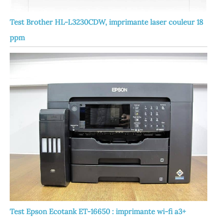
Test Brother HL-L3230CDW, imprimante laser couleur 18
ppm
Test Epson Ecotank ET-16650 : imprimante wi-fi a3+