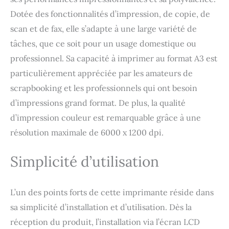
Contenu de la livraison : Brother MFC-
Dotée des fonctionnalités d’impression, de copie, de
J6540DW, 4 cartouches de démarrage
scan et de fax, elle s’adapte à une large variété de
(BK/C/M/Y) d'environ 375 pages (selon la
norme ISO/IEC 24711), câble d'alimentation,
tâches, que ce soit pour un usage domestique ou
guide d'installation (français non garanti).
professionnel. Sa capacité à imprimer au format A3 est
Câble de données non inclus.
particulièrement appréciée par les amateurs de
scrapbooking et les professionnels qui ont besoin
d’impressions grand format. De plus, la qualité
d’impression couleur est remarquable grâce à une
résolution maximale de 6000 x 1200 dpi.
Simplicité d’utilisation
L’un des points forts de cette imprimante réside dans
sa simplicité d’installation et d’utilisation. Dès la
réception du produit, l’installation via l’écran LCD