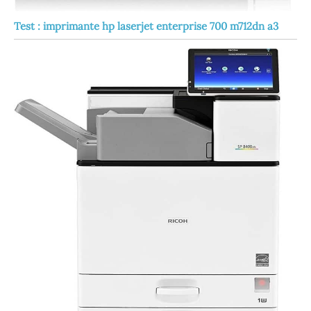
Test : imprimante hp laserjet enterprise 700 m712dn a3