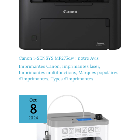
Canon i-SENSYS MF275dw : notre Avis
Imprimantes Canon
,
Imprimantes laser
,
Imprimantes multifonctions
,
Marques populaires
d'imprimantes
,
Types d'imprimantes
Oct
8
2024