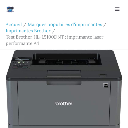
Aller
Rechercher
au
contenu
Accueil
Marques populaires d'imprimantes
Imprimantes Brother
Test Brother HL-L5100DNT : imprimante laser
performante A4