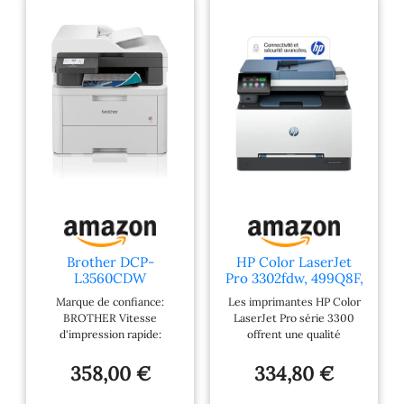
Brother DCP-
HP Color LaserJet
L3560CDW
Pro 3302fdw, 499Q8F,
Imprimante Laser
Imprimante
Marque de confiance:
Les imprimantes HP Color
Couleur
Multifunction A4,
BROTHER Vitesse
LaserJet Pro série 3300
Multifonction
Recto/Verso
d'impression rapide:
offrent une qualité
(Impression/Copie/S
Automatique Couleur,
Imprime jusqu'à 26 pages
d’impression élevée ; grâce
can) WiFi Recto-
25 ppm, USB, Wi-FI,
par minute pour une
aux toners de dernière
358,00 €
334,80 €
Verso Automatique
Fax, Copie, ADF,
productivité optimale
génération, obtenez des
en impression 2 mois
Smart, Bleue
Impression recto verso
détails nets et des couleurs