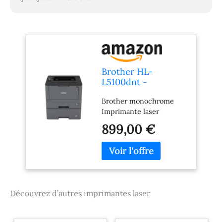
Brother HL-
L5100dnt -
Professioneller
Brother monochrome
ArbeitsplatZ-
Imprimante laser
Laserdrucker - Bis
Zu 40 Seiten Pro
899,00 €
Minute - 250 Blatt
Und Eine 520 Blatt
Papierkassette - Lan
Und
Découvrez d’autres imprimantes laser