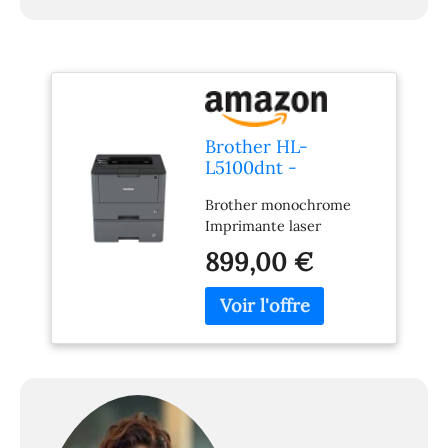
Brother HL-
L5100dnt -
Professioneller
Brother monochrome
ArbeitsplatZ-
Imprimante laser
Laserdrucker - Bis
Zu 40 Seiten Pro
899,00 €
Minute - 250 Blatt
Und Eine 520 Blatt
Papierkassette - Lan
Und