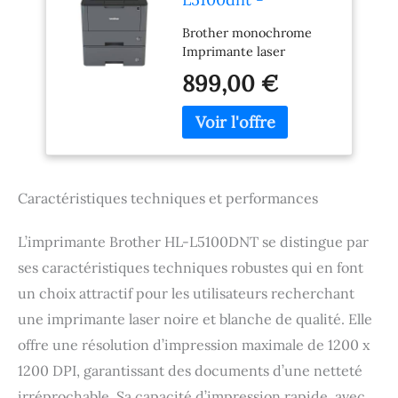
Professioneller
Brother monochrome
ArbeitsplatZ-
Imprimante laser
Laserdrucker - Bis
Zu 40 Seiten Pro
899,00 €
Minute - 250 Blatt
Und Eine 520 Blatt
Papierkassette - Lan
Und
Caractéristiques techniques et performances
L’imprimante Brother HL-L5100DNT se distingue par
ses caractéristiques techniques robustes qui en font
un choix attractif pour les utilisateurs recherchant
une imprimante laser noire et blanche de qualité. Elle
offre une résolution d’impression maximale de 1200 x
1200 DPI, garantissant des documents d’une netteté
irréprochable. Sa capacité d’impression rapide, avec