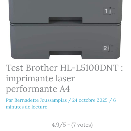
Test Brother HL-L5100DNT :
imprimante laser
performante A4
Par
Bernadette Joussampias
/
24 octobre 2025
/
6
minutes de lecture
4.9/5 - (7 votes)