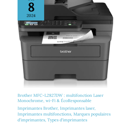
8
conçue exclusivement pour
une utilisation avec des
2024
cartouches utilisant une
puce HP originale ; les
cartouches utilisant une
puce non HP pourraient ne
pas fonctionner ou cesser
de fonctionner
Brother MFC-L2827DW : multifonction Laser
Monochrome, wi-Fi & ÉcoResponsable
Imprimantes Brother
,
Imprimantes laser
,
Imprimantes multifonctions
,
Marques populaires
d'imprimantes
,
Types d'imprimantes