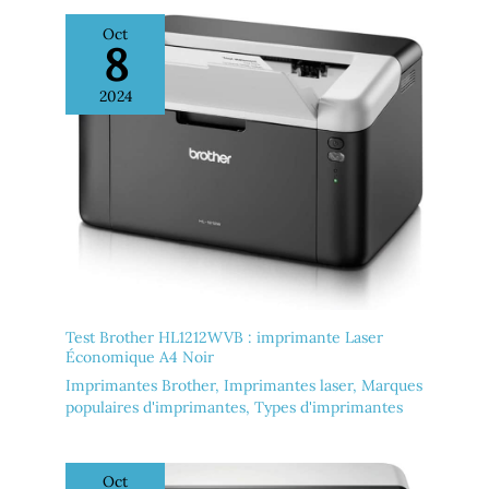
Oct
8
2024
Test Brother HL1212WVB : imprimante Laser
Économique A4 Noir
Imprimantes Brother
,
Imprimantes laser
,
Marques
populaires d'imprimantes
,
Types d'imprimantes
Oct