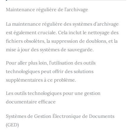
n'avez pas besoin d'utiliser
la chaise, vous pouvez
Maintenance régulière de l’archivage
relever les accoudoirs et
pousser la chaise sous la
La maintenance régulière des systèmes d’archivage
table pour gagner de la
place. Facile à Assembler:
est également cruciale. Cela inclut le nettoyage des
Cette chaise de bureau est
très facile à installer,
fichiers obsolètes, la suppression de doublons, et la
seulement 6 étapes, et est
mise à jour des systèmes de sauvegarde.
livrée avec toutes les
pièces nécessaires et un
manuel d'utilisation détaillé,
Pour aller plus loin, l’utilisation des outils
une personne peut
technologiques peut offrir des solutions
terminer l'installation en
seulement 15 minutes !
supplémentaires à ce problème.
Les outils technologiques pour une gestion
documentaire efficace
Systèmes de Gestion Électronique de Documents
(GED)