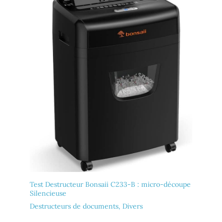
Test Destructeur Bonsaii C233-B : micro-découpe
Silencieuse
Destructeurs de documents
,
Divers