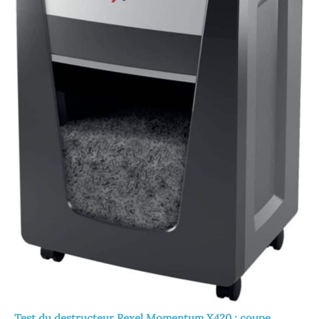
Test du destructeur Rexel Momentum X420 : coupe